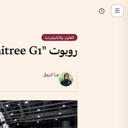
العلوم والتكنولوجيا
روبوت "Unitree G1": مهارات جديدة تتجاوز المشي
نورا المرزوقي