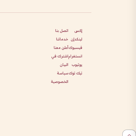
إكس
اتصل بنا
لينكدإن
خدماتنا
فيسبوك
أعلن معنا
انستغرام
اشترك في
يوتيوب
البيان
تيك توك
سياسة
الخصوصية