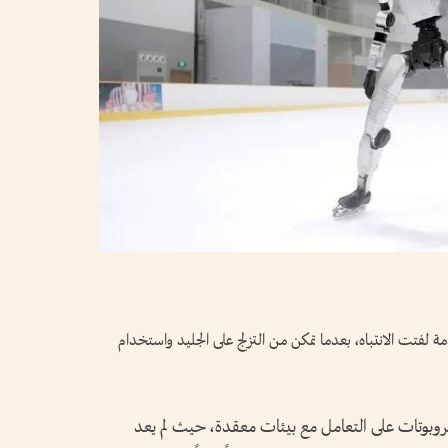
شري قدرات متقدمة لفتت الانتباه، بعدما تمكن من التزلج على الجليد واستخدام
روبوتات على التعامل مع بيئات معقدة، حيث لم يعد