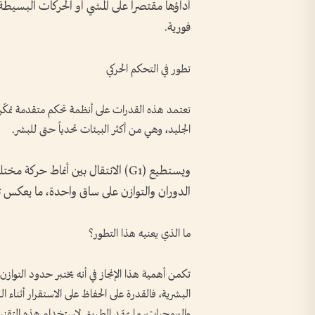
أداؤها مقتصراً على المشي أو الحركات البسيطة،
فورية.
تطور في التحكم الحركي
تعتمد هذه القدرات على أنظمة تحكم متقدمة تمك
الجليد، وهي من أكثر البيئات تحدياً حتى للبشر.
ويستطيع (G1) الانتقال بين أنماط 
الدوران والتوازن على ساق واحدة، ما يعكس تق
ما الذي يعنيه هذا التطور؟
تكمن أهمية هذا الإنجاز في أنه يختبر حدود التو
البشرية، فالقدرة على الحفاظ على الاستقرار أثناء
والبرمجيات، ما يمهّد الطريق لاستخدام هذه التقن