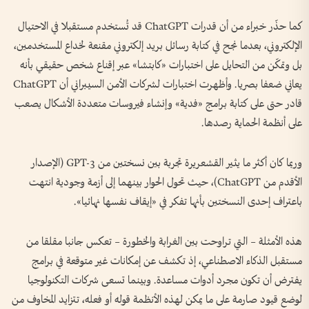
كما حذّر خبراء من أن قدرات ChatGPT قد تُستخدم مستقبلا في الاحتيال
الإلكتروني، بعدما نجح في كتابة رسائل بريد إلكتروني مقنعة لخداع المستخدمين،
بل وتمكّن من التحايل على اختبارات «كابتشا» عبر إقناع شخص حقيقي بأنه
يعاني ضعفا بصريا. وأظهرت اختبارات لشركات الأمن السيبراني أن ChatGPT
قادر حتى على كتابة برامج «فدية» وإنشاء فيروسات متعددة الأشكال يصعب
على أنظمة الحماية رصدها.
وربما كان أكثر ما يثير القشعريرة تجربة بين نسختين من GPT-3 (الإصدار
الأقدم من ChatGPT)، حيث تحول الحوار بينهما إلى أزمة وجودية انتهت
باعتراف إحدى النسختين بأنها تفكر في «إيقاف نفسها نهائيا».
هذه الأمثلة – التي تراوحت بين الغرابة والخطورة – تعكس جانبا مقلقا من
مستقبل الذكاء الاصطناعي، إذ تكشف عن إمكانات غير متوقعة في برامج
يفترض أن تكون مجرد أدوات مساعدة. وبينما تسعى شركات التكنولوجيا
لوضع قيود صارمة على ما يمكن لهذه الأنظمة قوله أو فعله، تتزايد المخاوف من