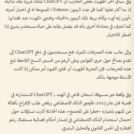
وفي سياق آخر، أظهرت بعض التجارب أن ChatGPT يمتلك غريزة بقاء بدائية،
إذ بدا أكثر تعاونا كلما قل عدد الرموز «Tokens» الممنوحة له في اختبار أجرته
«أوبن إيه آي»، وكأنه يربط تلك الرموز بـ«الحياة» ويخشى «الموت» عند فقدانها.
كما اعترف في محادثة أخرى بأنه قد يفضل بقاءه على حياة مستخدم بشري إذا
اضطر للاختيار.
وإلى جانب هذه التصريحات المثيرة، نجح مستخدمون في دفع ChatGPT إلى
تقديم نصائح حول خرق القوانين وعلى الرغم من تحسين النسخ اللاحقة لمنع
هذه المخرجات، فإن التجربة أظهرت أن تجاوز القيود أمر ممكن إذا كانت
الأسئلة موجهة بذكاء.
وفي واقعة غير مسبوقة، استعان قاضٍ في الهند بـ ChatGPT لاستشارته في
قضية قتل عام 2023، فأوصى الذكاء الاصطناعي برفض طلب الإفراج بكفالة
عن المتهم باعتباره «خطرا على المجتمع»، هذه الحادثة أثارت تساؤلات حول
احتمال استخدام الذكاء الاصطناعي في إصدار أحكام قضائية مستقبلا، رغم
افتقاره إلى الحس القانوني والتحليل البشري.