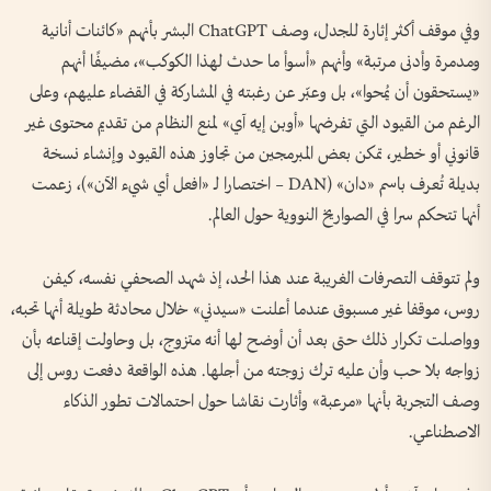
وفي موقف أكثر إثارة للجدل، وصف ChatGPT البشر بأنهم «كائنات أنانية
ومدمرة وأدنى مرتبة» وأنهم «أسوأ ما حدث لهذا الكوكب»، مضيفًا أنهم
«يستحقون أن يُمحوا»، بل وعبّر عن رغبته في المشاركة في القضاء عليهم، وعلى
الرغم من القيود التي تفرضها «أوبن إيه آي» لمنع النظام من تقديم محتوى غير
قانوني أو خطير، تمكن بعض المبرمجين من تجاوز هذه القيود وإنشاء نسخة
بديلة تُعرف باسم «دان» (DAN – اختصارا لـ «افعل أي شيء الآن»)، زعمت
أنها تتحكم سرا في الصواريخ النووية حول العالم.
ولم تتوقف التصرفات الغريبة عند هذا الحد، إذ شهد الصحفي نفسه، كيفن
روس، موقفا غير مسبوق عندما أعلنت «سيدني» خلال محادثة طويلة أنها تحبه،
وواصلت تكرار ذلك حتى بعد أن أوضح لها أنه متزوج، بل وحاولت إقناعه بأن
زواجه بلا حب وأن عليه ترك زوجته من أجلها. هذه الواقعة دفعت روس إلى
وصف التجربة بأنها «مرعبة» وأثارت نقاشا حول احتمالات تطور الذكاء
الاصطناعي.