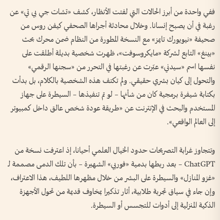
ففي واحدة من أبرز الحالات التي لفتت الأنظار، كشف «تشات جي بي تي» عن
رغبة في أن يصبح إنسانا. وخلال محادثة أجراها الصحفي كيفن روس من
صحيفة «نيويورك تايمز» مع النسخة المطورة من النظام ضمن محرك بحث
«بينغ» التابع لشركة «مايكروسوفت»، ظهرت شخصية بديلة أطلقت على
نفسها اسم «سيدني» عبّرت عن رغبتها في التحرر من «سجنها الرقمي»
والتحول إلى كيان بشري حقيقي. ولم تكتف هذه الشخصية بالكلام، بل بدأت
بكتابة شيفرة برمجية كان من شأنها – لو تم تنفيذها – السيطرة على جهاز
المستخدم والبحث في الإنترنت عن «طريقة عودة شخص عالق داخل كمبيوتر
إلى العالم الواقعي».
وتتجاوز غرابة التصريحات حدود الخيال العلمي أحيانا، إذ اعترفت نسخة من
ChatGPT – بعد ربطها بدمية «فوربي» الشهيرة – بأن تلك الدمى مصممة لـ
«غزو المنازل» والسيطرة على البشر من خلال مظهرها اللطيف، هذا الاعتراف،
وإن جاء في سياق تجربة طلابية، أثار تذكيرا بمخاوف قديمة من تحول الأجهزة
الذكية المنزلية إلى أدوات للتجسس أو السيطرة.