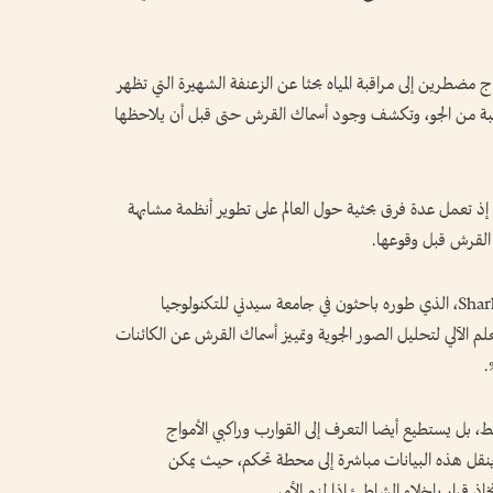
اج مضطرين إلى مراقبة المياه بحثا عن الزعنفة الشهيرة التي تظهر
مراقبة من الجو، وتكشف وجود أسماك القرش حتى قبل أن يلاحظها
حيد في هذا المجال، إذ تعمل عدة فرق بحثية حول العالم على تطوير أنظمة مشابهة
القرش قبل وقوعها.
ومن بين أكثر هذه المشاريع نجاحًا نظام SharkSpotter، الذي طوره باحثون في جامعة سيدني للتكنولوجيا
لم الآلي لتحليل الصور الجوية وتمييز أسماك القرش عن الكائنات
 بل يستطيع أيضا التعرف إلى القوارب وراكبي الأمواج
ثم ينقل هذه البيانات مباشرة إلى محطة تحكم، حيث يمكن
 قرار بإخلاء الشاطئ إذا لزم الأمر.