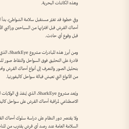
وهذه الكائنات البحرية.
وفي خطوة قد تغيّر مستقبل سلامة الشواطئ، بدأ ال
أسماك القرش قبل اقترابها من السباحين وراكبي الأمو
قبل وقوع أي حادث.
ومن أبرز 
قادرة على التحليق فوق السواحل والتقاط صور للم
بتحليل الصور والتعرف إلى أنواع أسماك القرش وتح
من الأنواع التي تعيش قبالة سواحل كاليفورنيا.
ويُعد مشروع SharkEye، الذي يُنف
الاصطناعي لمراقبة أسماك القرش على سواحل كاليفو
ولا يقتصر دور النظام على دراسة سلوك أسماك الق
السلامة العامة عند رصد أي قرش يقترب من المناطق