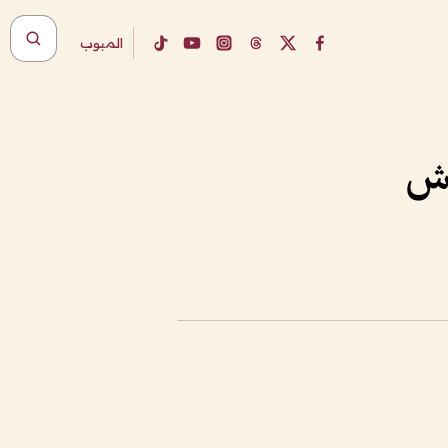
المبوب
وش