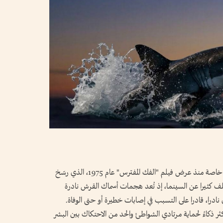
لطالما أثارت أسماك القرش الرهبة في نفوس البشر، خاصة منذ عرض فيلم "الفك المفترس" عام 1975، الذي رسّخ
ف كثيرا عن السينما، إذ تُعد هجمات أسماك القرش نادرة
 نادرا، قادرا على التسبب في إصابات خطيرة أو حتى الوفاة.
 ذكاءً لحماية مرتادي الشواطئ والحد من الاحتكاك بين البشر