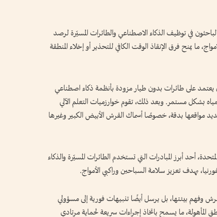
باحثون في توظيف الذكاء الاصطناعي والطائرات المسيّرة لرصد
اج، ما يمنح فرق الإنقاذ الوقت الكافي للتحذير أو إخلاء المنطقة
هذه المبادرات مشروع SharkEye، الذي يعتمد على طائرات بدون طيار مزودة بأنظمة ذكاء اصطناعي
ياه بشكل مستمر. وبعد ذلك، تقوم خوارزميات التعلم الآلي
ديد مواقعها بدقة، خصوصًا أسماك القرش الأبيض الكبير وغيرها
ذ في الولايات المتحدة، أحد أبرز المبادرات التي تستخدم الطائرات المسيّرة والذكاء
رنيا، بهدف تعزيز سلامة السباحين وراكبي الأمواج.
رش وفهم بيئتها، بل يرسل أيضًا تنبيهات فورية إلى مسؤولي
 المأهولة، ما يسمح باتخاذ إجراءات سريعة لحماية مرتادي