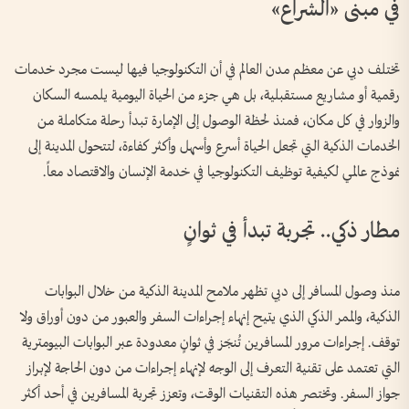
في مبنى «الشراع»
تختلف دبي عن معظم مدن العالم في أن التكنولوجيا فيها ليست مجرد خدمات
رقمية أو مشاريع مستقبلية، بل هي جزء من الحياة اليومية يلمسه السكان
والزوار في كل مكان، فمنذ لحظة الوصول إلى الإمارة تبدأ رحلة متكاملة من
الخدمات الذكية التي تجعل الحياة أسرع وأسهل وأكثر كفاءة، لتتحول المدينة إلى
نموذج عالمي لكيفية توظيف التكنولوجيا في خدمة الإنسان والاقتصاد معاً.
مطار ذكي.. تجربة تبدأ في ثوانٍ
منذ وصول المسافر إلى دبي تظهر ملامح المدينة الذكية من خلال البوابات
الذكية، والممر الذكي الذي يتيح إنهاء إجراءات السفر والعبور من دون أوراق ولا
توقف. إجراءات مرور المسافرين تُنجَز في ثوانٍ معدودة عبر البوابات البيومترية
التي تعتمد على تقنية التعرف إلى الوجه لإنهاء إجراءات من دون الحاجة لإبراز
جواز السفر. وتختصر هذه التقنيات الوقت، وتعزز تجربة المسافرين في أحد أكثر