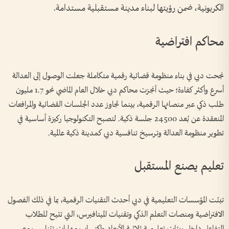
الكربونية، ضمن رؤيتها لبناء مدينة مستقبلية مستدامة.
محاكم افتراضية
نجحت دبي في بناء منظومة قضائية رقمية متكاملة جعلت الوصول إلى العدالة
أسرع وأكثر كفاءة؛ حيث أنجزت محاكم دبي خلال العام الماضي نحو 1.7 مليون
طلب ذكي عبر منصاتها الرقمية، بينما تجاوز عدد الجلسات القضائية والمرافعات
المنعقدة عن بُعد 24500 جلسة ذكية. لتصبح التكنولوجيا ركيزة أساسية في
تطوير منظومة العدالة وترسيخ تنافسية دبي كمدينة ذكية عالمية.
تعليم يصنع المستقبل
تبنّت المؤسسات التعليمية في دبي أحدث التقنيات الرقمية، بما في ذلك الفصول
الافتراضية ومنصات التعلم الذكي وتقنيات الميتافيرس، التي تتيح للطلاب