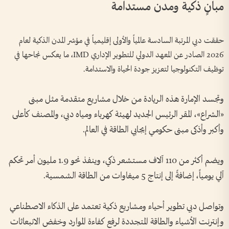
مبانٍ ذكية ومدن مستدامة
حققت دبي المرتبة السادسة عالمياً والأولى إقليمياً في مؤشر المدن الذكية لعام
2026 الصادر عن المعهد الدولي للتطوير الإداري IMD، ما يعكس نجاحها في
توظيف التكنولوجيا لتعزيز جودة الحياة والاستدامة.
وتجسد الإمارة هذه الريادة من خلال مشاريع متقدمة مثل مبنى
«الشراع»، المقر الرئيس الجديد لهيئة كهرباء ومياه دبي، والمصنف كأعلى
وأكبر وأذكى مبنى حكومي إيجابي الطاقة في العالم.
ويضم أكثر من 110 آلاف مستشعر ذكي، وينفذ نحو 1.9 مليون أمر تحكم
آلي يومياً، إضافةً إلى إنتاج 5 ميغاوات من الطاقة الشمسية.
وتواصل دبي تطوير أحياء ومشاريع ذكية تعتمد على الذكاء الاصطناعي
وإنترنت الأشياء والطاقة المتجددة لرفع كفاءة الموارد وخفض الانبعاثات