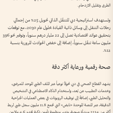
الطرق وتقليل الازدحام.
وتستهدف استراتيجية دبي للتنقّل الذاتي تحويل 25% من إجمالي
رحلات التنقل إلى وسائل ذاتية القيادة بحلول عام 2030، مع توقعات
بتحقيق عوائد اقتصادية تصل إلى 22 مليار درهم سنوياً، وتوفير نحو 396
مليون ساعة تنقّل سنوياً، إضافة إلى خفض الحوادث المرورية بنسبة
12%.
صحة رقمية ورعاية أكثر دقة
يشهد القطاع الصحي في دبي تحولاً نوعياً عبر الملف الطبي الموحد للمرضى،
وخدمات التطبيب عن بُعد، واستخدام الذكاء الاصطناعي في التشخيص
والتحليل الطبي، إضافةً إلى توظيف الروبوتات في بعض العمليات الجراحية
الدقيقة، عبر المنصة الموحدة «نابض» التي تجمع 11.8 مليون سجل طبي لربط
أكثر من 2234 منشأة صحية، وتدير منظومة تأمين ذكية تخدم 4.6 ملايين