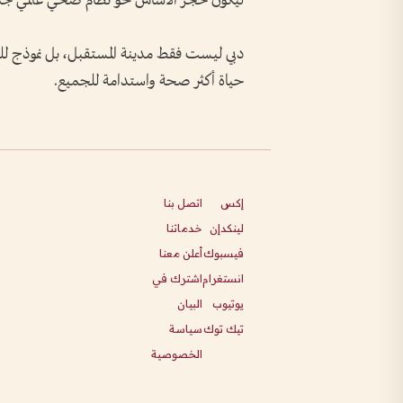
ليكون حجر الأساس نحو نظام صحي عالمي جد
دبي ليست فقط مدينة المستقبل، بل نموذج للعا
حياة أكثر صحة واستدامة للجميع.
إكس
اتصل بنا
لينكدإن
خدماتنا
فيسبوك
أعلن معنا
انستغرام
اشترك في
يوتيوب
البيان
تيك توك
سياسة
الخصوصية