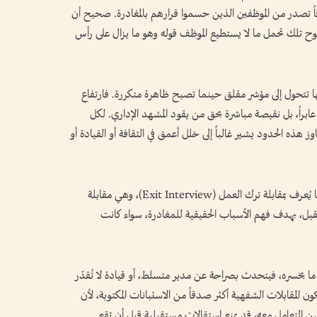
قاً تصدر من الموظفين الذين حسموا قرارهم بالمغادرة. صحيح أن
وح تلك تحمل ما لا يستطيع الموظف قوله وهو ما يزال على رأس
كنها تتحول إلى مؤشر مقلق حينما تصبح ظاهرة متكررة. فارتفاع
ي (Turnover) لا يُعد رقماً عابراً، بل نقيصة مباشرة بحق من يقود المشهد الإداري. لكل
ذه الحدود يشير غالباً إلى خلل أعمق في الثقافة أو القيادة أو
لهذا السبب، تطبق الشركات والمؤسسات الرائدة ما يُعرف بمقابلة ترك العمل (Exit Interview)، وهي مقابلة
تقيل، بهدف فهم الأسباب الحقيقية للمغادرة، سواء كانت
 ما يخسره، فيتحدث بصراحة عن مدير متسلط، أو قيادة لا تُقدّر
 تكون المقابلات الشفهية أكثر صدقاً من الاستبانات المكتوبة، لأن
ُحسن التعامل معه، قد يمنع استقالات مستقبلية قبل أن تقع.