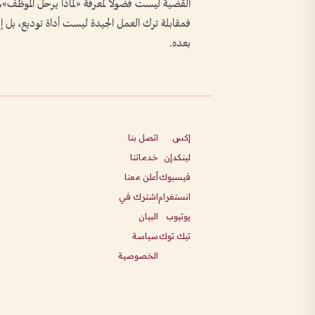
القضية ليست فضولاً لمعرفة «لماذا يرحل الموظف»،
فمقابلة ترك العمل الجيدة ليست أداة توديع، بل إن
بعده.
إكس
اتصل بنا
لينكدإن
خدماتنا
فيسبوك
أعلن معنا
انستغرام
اشترك في
يوتيوب
البيان
تيك توك
سياسة
الخصوصية