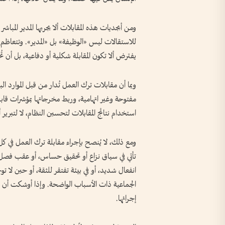
ومن أبجديات هذه المقابلات ألا يجريها المدير المبا
للاستقالات ليس «الوظيفة» بل «المدير». وتتعاظم ا
يفترض ألا تكون المقابلة شكلية أو دفاعية، بل أن ت
وبما أن مقابلات ترك العمل تُدار من قبل الموارد 
مفتوحة وغير اتهامية، وربط مخرجاتها بمؤشرات قاب
استخدام نتائج المقابلات لتحسين النظام، لا لتبري
ومع ذلك، لا يُنصح بإجراء مقابلة ترك العمل في كل
تأتي في سياق نزاع أو تحقيق حساس، أو عقب فصل ت
انفعال شديد، أو في بيئة تفتقر للثقة، أو حين لا ت
الجماعية ذات الأسباب الواضحة. وإذا أوشكت أن تجر
إجرائها.