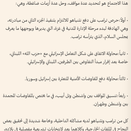
هذا الاجتماع هو لتحديد عدة مواقف، وحل عدة أزمات ضاغطة، وهي:
• أولاً:حرص ترامب على دفع نتنياهو للالتزام بتنفيذ الجزء الثاني من مبادرته،
وهي الهادفة لبدء مرحلة الإدارة المدنية في غزة، التي يديرها ويوجهها ما يعرف
بمجلس السلام، الذي يترأسه ترامب.
• ثانياً:محاولة الاتفاق على شكل التعامل الإسرائيلي مع «حزب الله» اللبناني،
خاصة بعد إقرار مبدأ التفاوض بين الطرفين، اللبناني والإسرائيلي.
• ثالثاً:محاولة دفع المفاوضات الأمنية المتعثرة بين إسرائيل وسوريا.
• رابعاً:تنسيق المواقف بين واشنطن وتل أبيب، في ما يختص بالمفاوضات المجمدة
بين واشنطن وطهران.
كل من ترامب ونتنياهو لديه مشاكله الداخلية، وبحاجة شديدة إلى تحقيق بعض
النجاح في الملفات الخارجية، وكلاهما يعد لانتخابات تشريعية مفصلية في بلاده،