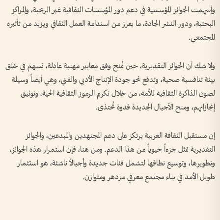
وأسهمت الجوائز المؤسسية في دعم دور المؤسسات الثقافية غير الربحية، والمراكز
البحثية، ودور النشر الجادة، ما يعزز من استدامة العمل الثقافي ويزيد من تأثيره
المجتمعي.
ولا شك أن الجوائز التقديرية، حين تُمنح وفق معايير مهنية عادلة، تسهم في خلق
بيئة تنافسية صحية، وتدفع نحو جودة الإنتاج الأدبي والفني، وهي أيضاً وسيلة
لصون الذاكرة الثقافية للأمة، من خلال تكريم الرموز الثقافية الحية، وتوثيق
إنجازاتهم، ومنح الأجيال الجديدة قدوة تُحتذى.
إن مستقبل الثقافة العربية يرتكز على دعم المجتهدين والمبدعين، والجوائز
التقديرية تمثل جزءاً حيوياً من هذا الدعم. ومن هنا، فإن استمرار هذه الجوائز،
وتطويرها، وتوسيع نطاقها لتشمل فئات جديدة وأجيالاً ناشئة، هو استثمار
طويل الأمد في بناء مجتمع معرفي مزدهر ومتوازن.