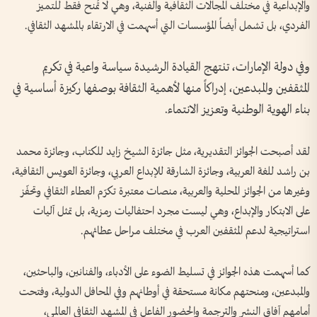
والإبداعية في مختلف المجالات الثقافية والفنية، وهي لا تُمنح فقط للتميز
الفردي، بل تشمل أيضاً المؤسسات التي أسهمت في الارتقاء بالمشهد الثقافي.
وفي دولة الإمارات، تنتهج القيادة الرشيدة سياسة واعية في تكريم
المثقفين والمبدعين، إدراكاً منها لأهمية الثقافة بوصفها ركيزة أساسية في
بناء الهوية الوطنية وتعزيز الانتماء.
لقد أصبحت الجوائز التقديرية، مثل جائزة الشيخ زايد للكتاب، وجائزة محمد
بن راشد للغة العربية، وجائزة الشارقة للإبداع العربي، وجائزة العويس الثقافية،
وغيرها من الجوائز المحلية والعربية، منصات معتبرة تكرّم العطاء الثقافي وتحفّز
على الابتكار والإبداع، وهي ليست مجرد احتفاليات رمزية، بل تمثل آليات
استراتيجية لدعم المثقفين العرب في مختلف مراحل عطائهم.
كما أسهمت هذه الجوائز في تسليط الضوء على الأدباء، والفنانين، والباحثين،
والمبدعين، ومنحتهم مكانة مستحقة في أوطانهم وفي المحافل الدولية، وفتحت
أمامهم آفاق النشر والترجمة والحضور الفاعل في المشهد الثقافي العالمي،