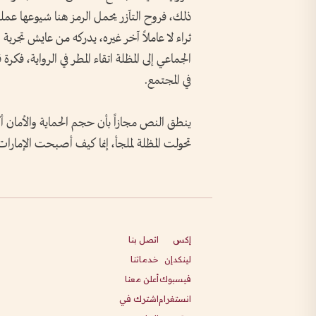
ذلك، فروح التآزر يحمل الرمز هنا شيوعها عمليا
ثراء لا عاملاً آخر غيره، يدركه من عايش تجربة 
الجماعي إلى المظلة اتقاء المطر في الرواية، فك
في المجتمع.
ينطق النص مجازاً بأن حجم الحماية والأمان 
تحولت المظلة لملجأ، إنما كيف أصبحت الإمارات 
إكس
اتصل بنا
لينكدإن
خدماتنا
فيسبوك
أعلن معنا
انستغرام
اشترك في