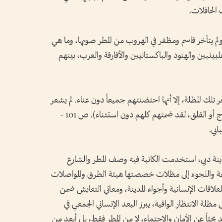
الحافلات.
ولم يتأخر قاسم ومظفر في الهروب من المطر صوبها، وما هي
ين والهنود والباكستانيين والأفارقة والعرب، بينهم
ك المظلة، إلا أنها احتضنتهم جميعاً دون عناء. لم يشعر
أي منهم بضيق المساحة، أو بالتنافر أو بالانزعاج أو القلق، لقد ضمتهم كلهم دون استثناء). ص 101 -
ابي.
ينة دبي، استخدمت الكاتبة فيه وصف المطر والشارع
طبيعة واللجوء إلى مظلات خصصتها هيئة الطرق والمواصلات
علاقات الإنسانية وأجواء المدينة، ومعاني التعايش ضمن
ى مظلة الانتظار الواقية، يبرز البعد الإنساني الجمعي في
اً عن الأمان والاحتماء، لا من المطر فقط، بل أبعد من