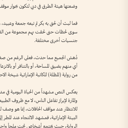
وضعتها هيئة الطرق في دبي لتكون بجوار موقف 
فما لبث أن لحق به بكر ثم تبعه جمعة وعبيد، 
سوى لحظات حتى لحقت بهم مجموعة من الفلبيني
جنسيات أخرى مختلفة.
دُهش الجميع مما حدث، فعلى الرغم من صغر تل
من رواية (المظلة) للكاتبة الإماراتية شيخة الاحب
يعكس النص مشهداً من الحياة اليومية في مد
والمارة لإبراز تفاعل الناس، لا مع ظروف ال
للانتظار عند مواقف الحافلات، إنما هو وصف لل
البيئة الإماراتية، فمشهد الالتجاء عند المطر إل
الرواية، حيث يجتمع أشخاص تحت ملجأ واحد بحث