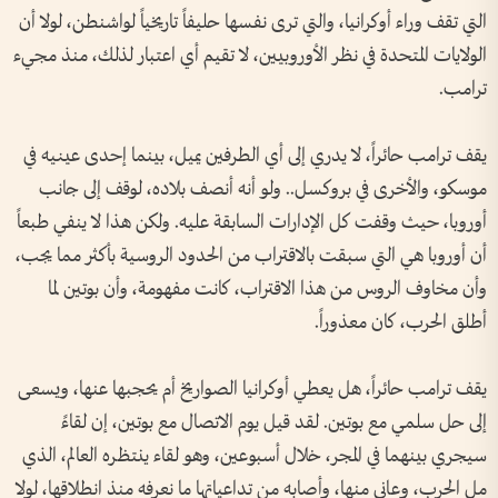
التي تقف وراء أوكرانيا، والتي ترى نفسها حليفاً تاريخياً لواشنطن، لولا أن
الولايات المتحدة في نظر الأوروبيين، لا تقيم أي اعتبار لذلك، منذ مجيء
ترامب.
يقف ترامب حائراً، لا يدري إلى أي الطرفين يميل، بينما إحدى عينيه في
موسكو، والأخرى في بروكسل.. ولو أنه أنصف بلاده، لوقف إلى جانب
أوروبا، حيث وقفت كل الإدارات السابقة عليه. ولكن هذا لا ينفي طبعاً
أن أوروبا هي التي سبقت بالاقتراب من الحدود الروسية بأكثر مما يجب،
وأن مخاوف الروس من هذا الاقتراب، كانت مفهومة، وأن بوتين لما
أطلق الحرب، كان معذوراً.
يقف ترامب حائراً، هل يعطي أوكرانيا الصواريخ أم يحجبها عنها، ويسعى
إلى حل سلمي مع بوتين. لقد قيل يوم الاتصال مع بوتين، إن لقاءً
سيجري بينهما في المجر، خلال أسبوعين، وهو لقاء ينتظره العالم، الذي
مل الحرب، وعانى منها، وأصابه من تداعياتها ما نعرفه منذ انطلاقها، لولا