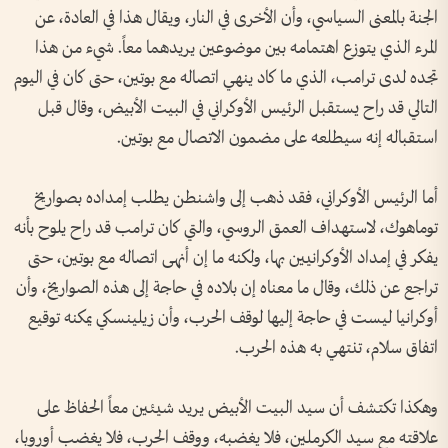
الجنة بالمعنى السياسي، وأن الأخرى في النار، ويقال هذا في العادة، عن
المرء الذي يتوزع اهتمامه بين موضوعين يريدهما معاً. شيء من هذا
تجده لدى ترامب، الذي ما كاد ينهي اتصاله مع بوتين، حتى كان في اليوم
التالي قد راح يستقبل الرئيس الأوكراني في البيت الأبيض، وقال قبل
استقباله إنه سيطلعه على مضمون الاتصال مع بوتين.
أما الرئيس الأوكراني، فقد ذهب إلى واشنطن يطلب إمداده بصواريخ
توماهوك، لاستهداف العمق الروسي، والتي كان ترامب قد راح يلوح بأنه
يفكر في إمداد الأوكرانيين بها، ولكنه ما إن أنهى اتصاله مع بوتين، حتى
تراجع عن ذلك، وقال ما معناه إن بلاده في حاجة إلى هذه الصواريخ، وأن
أوكرانيا ليست في حاجة إليها لوقف الحرب، وأن زيلينسكي يمكنه توقيع
اتفاق سلام، تنتهي به هذه الحرب.
وهكذا تكتشف أن سيد البيت الأبيض يريد شيئين معاً الحفاظ على
علاقته مع سيد الكرملين، فلا يغضبه، ووقف الحرب، فلا يغضب أوروبا،