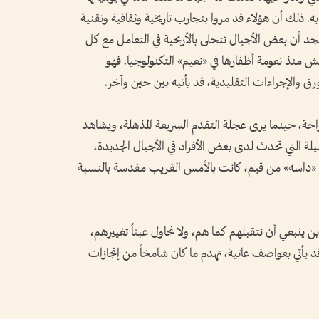
. ذلك أن هؤلاء قد مروا بتجارب تاريخية وثقافية وتقنية
 أن بعض الأجيال تتحلى بالأريحية في التعامل مع كل
ش منذ نعومة أظفارها في «نعيم» التكنولوجيا. فهو
 والإجراءات التقليدية، قد يأتيه بين حين وآخر.
احة، حينما يرى عجلة التقدم السريعة المذهلة، ويشاهد
صيلة التي تحدث لدى بعض الأفراد في الأجيال الجديدة،
 «داسه» من قيم، كانت بالأمس القريب مقدسة بالنسبة
ين ينبغي أن نتقبلهم كما هم، ولا نحاول عبثاً تغييرهم،
قد يأتي بعواصف عاتية، تهدم ما كان شامخاً من إنجازات