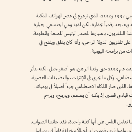
وهناك الجيل الرقمي (Z)، الذي ولد ما بين عامي 1997 و2012، الذي ترعرع في عصر الهواتف الذكية
ي»، يعد رقمياً بجدارة، لكن لديه وعي اجتماعي. بعبارة
 التلفزيون، باعتبارها المصدر الرئيس للمتعة والمعلومة.
لى تلفزيون الدولة الرسمي، وأنه كان يغلق ويفتح في
ات من برامجه اليومية.
بعد أولئك جاءنا جيل «ألفا»، هو كل من ولد بعد عام 2013 حتى وقتنا الراهن. هو أصغر جيل، لكنه يتأثر
طناعي، وكل ما يجري في الإنترنت، والتطبيقات العصرية.
ا، الذي صار الذكاء الاصطناعي جزءاً أصيلاً في يومياته.
 قياسي قصير. إذ يمكنه أن يصمم، ويبرمج، ويرسم
رق.
ا نعامل الناس على أنها كتلة واحدة، فقد جانبنا الصواب.
ولدوا فيها، قدمت لنا أجيالاً مختلفة تماماً في يومياتها