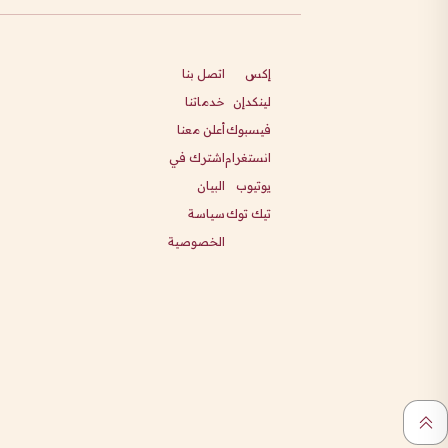
إكس
اتصل بنا
لينكدإن
خدماتنا
فيسبوك
أعلن معنا
انستغرام
اشترك في
يوتيوب
البيان
تيك توك
سياسة
الخصوصية