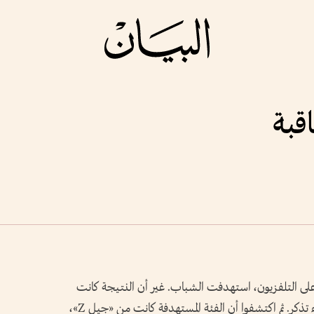
اقبة
 التلفزيون، استهدفت الشباب. غير أن النتيجة كانت
صادمة لها، حيث لم تحقق جهودهم أي أصداء تذكر. ثم اكتشفوا أن الفئة المستهدفة كانت من «جيل Z»،