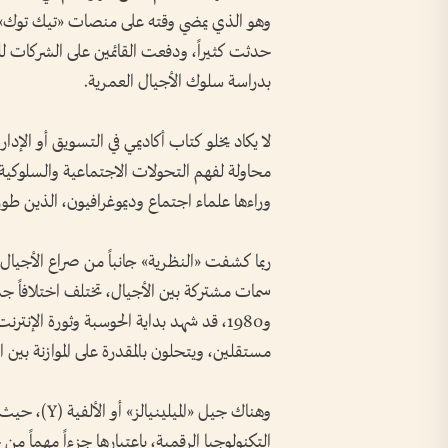
وهو الذي يمضي وقته على منصات «تيك توك» و
حدثت كثيراً، ودفعت القائمين على الشركات ل
بدراسة سلوك الأجيال العمرية.
لا يكاد يخلو كتاب أكاديمي في التسويق أو الإدا
محاولة لفهم التحولات الاجتماعية والسلوكية، 
وراءها علماء اجتماع وديموغرافيون، الذين طور
ربما كشفت «النظرية» جانباً من صراع الأجيال،
و1980، قد شهد بداية الحوسبة وثورة الإ
مستقلين، ويتحلون بالمقدرة على الموازنة بين ا
التكنولوجيا الرقمية، باعتبارها جزءاً مهماً م