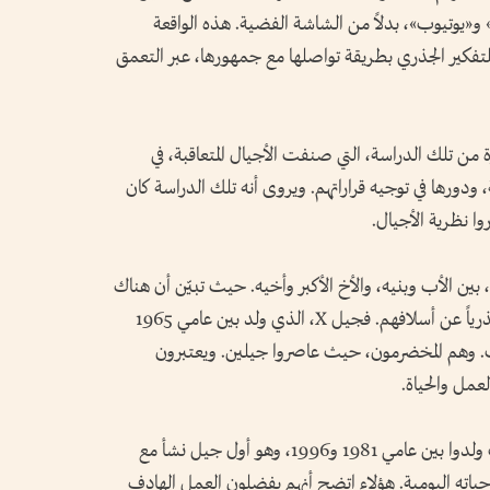
«يوتيوب»، بدلاً من الشاشة الفضية. هذه الواقعة
لتفكير الجذري بطريقة تواصلها مع جمهورها، عبر التعمق
رة من تلك الدراسة، التي صنفت الأجيال المتعاقبة، في
ودورها في توجيه قراراتهم. ويروى أنه تلك الدراسة كان
وا نظرية الأجيال.
 بين الأب وبنيه، والأخ الأكبر وأخيه. حيث تبيّن أن هناك
سمات مشتركة بين الأجيال، تختلف اختلافاً جذرياً عن أسلافهم. فجيل X، الذي ولد بين عامي 1965
نترنت. وهم المخضرمون، حيث عاصروا جيلين. ويعتبرون
لعمل والحياة.
وهناك جيل «الميلينيالز» أو الألفية (Y)، حيث ولدوا بين عامي 1981 و1996، وهو أول جيل نشأ مع
ن حياته اليومية. هؤلاء اتضح أنهم يفضلون العمل الهادف