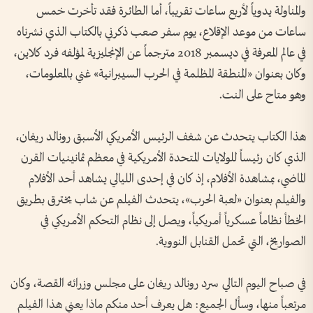
والمناولة يدوياً لأربع ساعات تقريباً، أما الطائرة فقد تأخرت خمس
ساعات من موعد الإقلاع، يوم سفر صعب ذكرني بالكتاب الذي نشرناه
في عالم المعرفة في ديسمبر 2018 مترجماً عن الإنجليزية لمؤلفه فرد كلاين،
وكان بعنوان «المنطقة المظلمة في الحرب السيبرانية» غني بالمعلومات،
وهو متاح على النت.
هذا الكتاب يتحدث عن شغف الرئيس الأمريكي الأسبق رونالد ريغان،
الذي كان رئيساً للولايات المتحدة الأمريكية في معظم ثمانينيات القرن
الماضي، بمشاهدة الأفلام، إذ كان في إحدى الليالي يشاهد أحد الأفلام
والفيلم بعنوان «لعبة الحرب»، يتحدث الفيلم عن شاب يخترق بطريق
الخطأ نظاماً عسكرياً أمريكياً، ويصل إلى نظام التحكم الأمريكي في
الصواريخ، التي تحمل القنابل النووية.
في صباح اليوم التالي سرد رونالد ريغان على مجلس وزرائه القصة، وكان
مرتعباً منها، وسأل الجميع: هل يعرف أحد منكم ماذا يعني هذا الفيلم