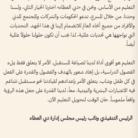
التعليم من الأساس. ونحن في «دبي العطاء» اخترنا الخيار الثاني، ولسنا
وحدنا. من خلال المسرع، ندعو الحكومات والشركات والمجتمع المدني
والأفراد من جميع أنحاء العالم للانضمام إلينا في هذا الجهد. التحديات
التي نواجهها هي تحديات عالمية، لذا يجب أن تكون حلولنا حلولاً عالمية
أيضاً.
التعليم هو أقوى أداة لدينا لصياغة المستقبل. الأمر لا يتعلق فقط بملء
الفصول الدراسية، بل إيجاد شعور بالهدف والفضول والقدرة على الفعل
في كل طفل وشاب. يتعلق الأمر بإعدادهم لقيادتنا نحو مستقبل تتناغم
فيه الاعتبارات البشرية والبيئية. معاً، لدينا القدرة على جعل هذه الرؤية
واقعاً ملموساً. حان الوقت لتحويل التعليم الآن.
الرئيس التنفيذي ونائب رئيس مجلس إدارة دبي العطاء