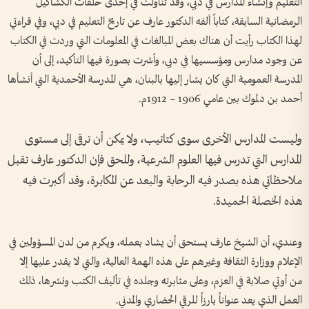
التعليم وإنشاء المدارس في دبي، وقد تناولت في إحدى حلقات الكشاكيل
الرمضانية السابقة، كتاباً ألفه الدكتور عارف عن تاريخ التعليم في دبي، وفي قراءتي
لهذا الكتاب رأيت أن هناك بعض المبالغات في المعلومات التي وردت في الكتاب
عن وجود مدارس ومؤسسيها في دبي، وأشرت بصورة فيها التأكيد، إلى أن
المدرسة العمومية التي كان يشار إليها بالبنان، هي المدرسة الأحمدية التي أنشأها
أحمد بن دلموك بين عامي 1906 – 1912م.
وليست المدارس الأخرى سوى كتاتيب، ولا يمكن أن ترقى إلى مستوى
المدارس التي تدرس فيها العلوم الشرعية، وللحق فإن الدكتور عارف تقبل
ملاحظاتي هذه بصدر فيه الرحابة والبعد عن المكابرة، وقد أكبرت فيه
هذه الخصلة الحميدة.
وعندي، أن الشيخ عارف يستحق أن يشاد بعمله، ويكرم من لدن المسؤولين في
الإعلام ووزارة الثقافة وغيرهم على هذه الهمة العالية، والتي لا يقدر عليها إلا
من أوتي صلابة في العزم، وعلى مثابرته وجلده في تأليف الكتب ونشرها، ذلك
العمل الذي يعد عنواناً بارزاً للرقي الحضاري والمدني.