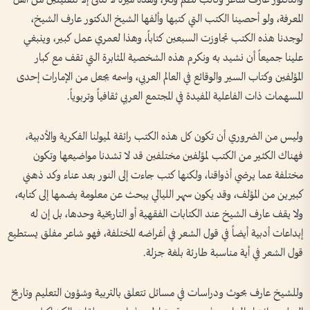
المعرفة، ولو أحصينا الكتب التي كتبها وألفها الشيخ الدكتور عارف الشيخ،
لوجدنا هذه الكتب تجاوزت السبعين كتاباً، وهذا لعمري عمل كبير، وينبغي
علينا جميعاً أن نشيد به ونكرم هذه الشخصية المثابرة التي تقف مع كبار
المؤلفين وكتاب السير والوقائع في العالم العربي، واسمه يجعل من الإمارات إحدى
المسهمات ذات الفاعلية المفيدة في المجتمع العربي ثقافياً وتربوياً.
وليس من الضروري أن تكون كل هذه الكتب رائقة لميولنا الفكرية والأدبية،
فهناك الكثير من الكتب لمؤلفين مختلفين قد لا تشدنا مواضيعها وتكون
مختلفة عما يرضي أذواقنا، ولكنها كتب جاءت إلى النور بعد عناء وكد ذهني
كبيرين من المؤلف، وقد يكون سهر الليالي يبحث عن معلومة يضمها إلى كتابه،
ولا يقف عارف الشيخ عند الكتابات الفقهية أو التاريخية وحدها، بل إن له
إبداعات أدبية أيضاً في قول الشعر في أغراضه المختلفة، فهو شاعر مفلق يستطيع
قول الشعر في أية مناسبة طارئة بلغة جزلة.
وللشيخ عارف بحوث ودراسات في مسائل تتعلق بالتربية وشؤون التعليم وتاريخ