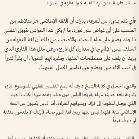
مسائل فقهية، «من يُرِد الله به خيراً يفقهه في الدين».
فأي مُلم بشيء من المعرفة، يدرك أن الفقه الإسلامي بحر متلاطم من
الصعب على أي غواص سبر غوره، ما لم يكن هذا الغواص طويل النفس
ذا جلد وصبر على عناء البحث، والأصعب من ذلك أن لغة الفقهاء من
السلف ليس الإلمام بها في متناول كل قارئ، وعلى مثل هذا القارئ الذي
يريد أن يقف على مصطلحات الفقهاء ومفرداتهم اللغوية، أن يقرأ كثيراً
في كتب الأقدمين ويطلع على تفاسير الجمل الفقهية.
والشيء الجميل في كتابة الشيخ عارف أنه يضع التفسير الفقهي للموضوع الذي
يتناوله بلغة حديثة سهلة يقرؤها الناس دون عناء، وهذه ميزة الكاتب الجيد
الذي يوصل المعلومة إلى قرائه ويشوقهم للقراءة، أما الذين يكتبون عن الفقه
الإسلامي بلغة فقهية ليس بينها وبين لغة اليوم صلة، فأولئك لا يقدمون منفعة
أو شيئاً مفيداً.
والدكتور عارف شاعر وكاتب نظم ونثر، وهذه ميزة لا تتأتى إلا للقليلين من أهل