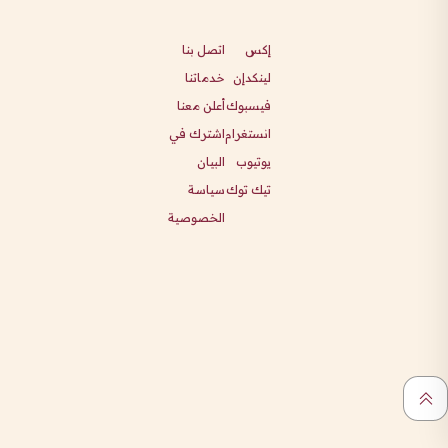
إكس
اتصل بنا
لينكدإن
خدماتنا
فيسبوك
أعلن معنا
انستغرام
اشترك في
يوتيوب
البيان
تيك توك
سياسة
الخصوصية