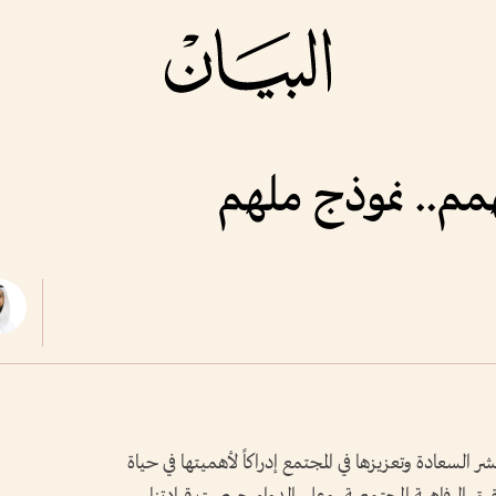
م.. نموذج ملهم
 السعادة وتعزيزها في المجتمع إدراكاً لأهميتها في حياة