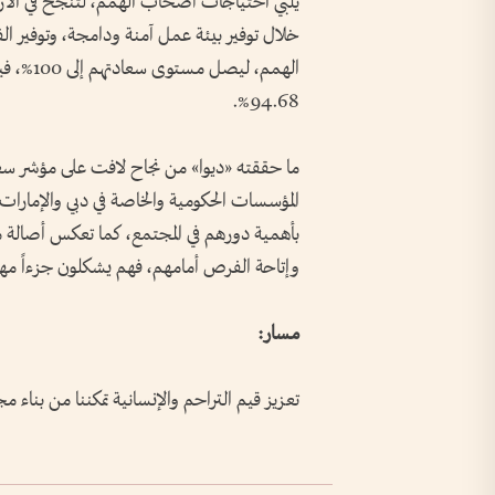
يلبي احتياجات أصحاب الهمم، لتنجح في الا
خلال توفير بيئة عمل آمنة ودامجة، وتوفير ال
الهمم، 
94.68%.
ما حققته «ديوا» من نجاح لافت على مؤشر سعاد
المؤسسات الحكومية والخاصة في دبي والإمارات
بأهمية دورهم في المجتمع، كما تعكس أصالة مجت
وإتاحة الفرص أمامهم، فهم يشكلون جزءاً مهم
مسار:
تعزيز قيم التراحم والإنسانية تمكننا من بناء