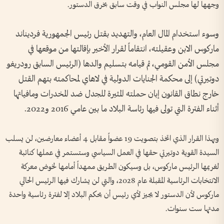
وجهها لها مجلس النواب في وقت سابق بخرق الدستور.
وسوء استخدام المال العام، والتهديد بقتل رئيس الجمهورية فرديناند
ماركوس الابن وعقيلته، انتقاماً لقرار الأخير بإقالتها من موقعها في
مجلس الأمن القومي، ثم قيامه بتسليم والدها (الرئيس السابق رودريغو
دوتيرتي) إلى محكمة الجنايات الدولية في لاهاي لمحاكمته بتهم القتل
خارج نطاق القانون إبان حملته المثيرة للجدل ضد المخدرات ومافياتها
أثناء الفترة التي تولى فيها رئاسة البلاد ما بين عامي 2016 و2022.
وبهذا القرار الذي اتخذ بتصويت 19 عضواً مقابل 4 أعضاء معارضين، لن يسلب
السيدة القوية دوتيرتي حقها في العمل السياسي وستستمر في عملها كنائبة
لغريمها الرئيس ماركوس، بل وسيكون الطريق ممهداً أمامها لخوض معركة
الانتخابات الرئاسية المقبلة عام 2028، والتي لن يشارك فيها الرئيس الحالي
ماركوس لأن الدستور لا يجيز لأي رئيس أن يحكم البلاد إلا لفترة رئاسية واحدة
مدتها ست سنوات.