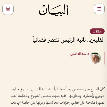
مقالات
الفلبين.. نائبة الرئيس تنتصر قضائياً
د. عبدالله المدني
كان السابع من أغسطس يوماً استثنائياً عند نائبة الرئيس الفلبيني سارة
دوتيرتي وأنصارها ومحازبيها. ففيه صوّت مجلس الشيوخ والمحكمة العليا
بصورة مفاجئة على تعليق إجراءات محاكمتها وعزلها على خلفية اتهامات