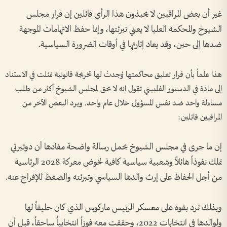
غير أن بعض المراقبين لا يحبذون هذا الرأي قائلين إن قرار مجلس
الشيوخ والمحكمة العليا لا يعني تبرئتها، وإنما حفظ الاتهامات الموجهة
ضدها إلى حين، وقد يعاد إثارتها في أوقات الضرورة السياسية.
هذا علماً بأن قرار تعليق محاكمتها وُجدتْ لها تخريجة قانونية تمثلت في الاستناد
إلى مادة في الدستور الفلبيني تقول إنه لا يحق لمجلس الشيوخ أكثر من طلب
مساءلة واحد ضد نفس المسؤول خلال عام واحد. ويرد البعض الآخر من
المراقبين قائلين:
إن ما جرى في مجلس الشيوخ يحمل رسالة واضحة مفادها أن دوتيرتي
تملك نفوذاً هائلاً وشعبية سياسية كافية لخوض معركة 2028 الرئاسية
من أجل الحفاظ على إرث والدها السياسي وتبرئته والضغط للإفراج عنه.
وبذلك ترد بقوة على معسكر الرئيس ماركوس الذي كان حليفاً لها
ولوالدها في انتخابات 2022، وحققت معه فوزاً انتخابياً ساحقاً، قبل أن