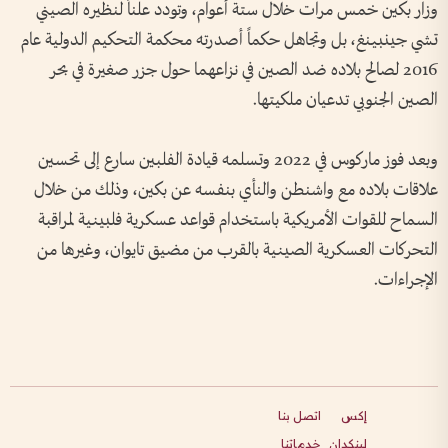
وزار بكين خمس مرات خلال ستة أعوام، وتودد علناً لنظيره الصيني
تشي جينبينغ، بل وتجاهل حكماً أصدرته محكمة التحكيم الدولية عام
2016 لصالح بلاده ضد الصين في نزاعهما حول جزر صغيرة في بحر
الصين الجنوبي تدعيان ملكيتها.
وبعد فوز ماركوس في 2022 وتسلمه قيادة الفلبين سارع إلى تحسين
علاقات بلاده مع واشنطن والنأي بنفسه عن بكين، وذلك من خلال
السماح للقوات الأمريكية باستخدام قواعد عسكرية فلبينية لمراقبة
التحركات العسكرية الصينية بالقرب من مضيق تايوان، وغيرها من
الإجراءات.
إكس
اتصل بنا
لينكدإن
خدماتنا