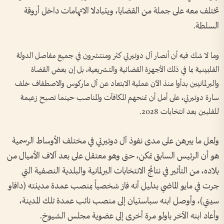
تختلف معه على جملة من القضايا، ويتبادلا الاتهامات داخل أروقة
السلطة.
وما لا شك فيه أن أنصار آل دوتيرتي كثر ومنتشرون في جميع مفاصل الدولة
الفلبينية بما في ذلك الأجهزة القضائية والتشريعية، بل إن بعض القضاة
والبرلمانيين بدأوا منذ الآن عملية الابتعاد عن آل ماركوس والاصطفاف خلف
سارة دوتيرتي، على أمل أن تمنحهم المكافآت والمناصب حينما تصبح زعيمة
للفلبين بعد انتخابات 2028.
ولعل ما يبرهن على مدى نفوذ آل دوتيرتي في مختلف الأوساط الرسمية
هو أن الرئيس السابق تمكن، حتى وهو معتقل على بعد آلاف الأميال من
بلاده، من التأثير في نتائج الانتخابات البرلمانية والبلدية النصفية التي
جرت في مايو الماضي بدليل أنه فاز شخصياً بمنصب عمدة مدينته (دافاو
سيتي)، وأوصل ابنه سباستيان إلى منصب نائب عمدة تلك المدينة،
وأعاد ابنه الآخر باولو مرة أخرى إلى عضوية مجلس الشيوخ.