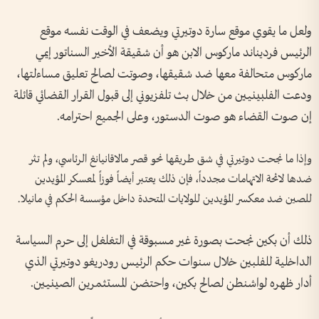
ولعل ما يقوي موقع سارة دوتيرتي ويضعف في الوقت نفسه موقع
الرئيس فرديناند ماركوس الابن هو أن شقيقة الأخير السناتور إيمي
ماركوس متحالفة معها ضد شقيقها، وصوتت لصالح تعليق مساءلتها،
ودعت الفلبينيين من خلال بث تلفزيوني إلى قبول القرار القضائي قائلة
إن صوت القضاء هو صوت الدستور، وعلى الجميع احترامه.
وإذا ما نجحت دوتيرتي في شق طريقها نحو قصر مالاقانيانغ الرئاسي، ولم تثر
ضدها لائحة الاتهامات مجدداً، فإن ذلك يعتبر أيضاً فوزاً لمعسكر المؤيدين
للصين ضد معكسر المؤيدين للولايات المتحدة داخل مؤسسة الحكم في مانيلا.
ذلك أن بكين نجحت بصورة غير مسبوقة في التغلغل إلى حرم السياسة
الداخلية للفلبين خلال سنوات حكم الرئيس رودريغو دوتيرتي الذي
أدار ظهره لواشنطن لصالح بكين، واحتضن المستثمرين الصينيين.