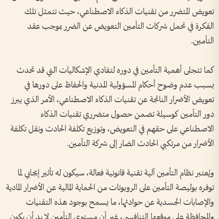
تعويض المتضرر من تقنيات الذكاء الاصطناعي، حيث تتمثل تلك
الفكرة في تحمل شركات التأمين التعويض عن الضرر بموجب عقد
التأمين.
كما تتجلى أهمية التأمين في دوره لتفادي الإشكاليات التي قد تحدث
بسبب عدم وضوح أحكام المسؤولية المدنية والحفاظ على دورها في
تعويض الأضرار الناتجة عن تقنيات الذكاء الاصطناعي، الأمر الذي يبرز
دور التأمين كوسيلة تضمن حصول متضرري تقنيات الذكاء
الاصطناعي على حقهم في التعويض، وتوزيع تكلفة الحادث ونقل تكلفة
الأضرار من مرتكبي الحادث الضار إلى شركة التأمين.
ويُعتبر نظام التأمين آلية تقنية قانونية فعالة، سيكون له تأثير إيجابي لما
توفره بوليصة التأمين على الروبوتات من الحماية المالية عن الأضرار المادية
والإصابات الجسدية عن حوادثها، ما يسمح بوجود هذه التقنيات
والمحافظة على موقعها التنافسي، غير أن مستوى التأمين لا بد أن يكون