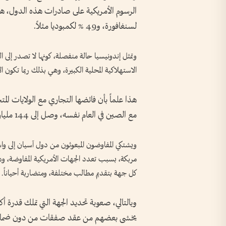
لسنغافورة، و49 % لكمبوديا مثلاً.
الاستهلاكية المحلية الكبيرة، وهي بذلك ربما تكون ال
مع الصين في العام نفسه، وصل إلى 144 مليار دولار.
ويشتكي المفاوضون المبعوثون من دول آسيان إلى 
مربكة، بسبب تعدد الجهات الأمريكية المفاوضة، وهي 
كل جهة بتقديم مطالب مختلفة، ومتضاربة أحياناً.
وبالتالي، صعوبة تحديد الجهة التي تملك قدرة أ
يخشى بعضهم من عقد صفقات من دون ضمانا