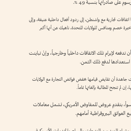
 على صادراتها بنسبة 49 %.
اتفاقات تجارية مع واشنطن، إلى ردود أفعال داخلية عنيفة، وإلى
أخيرة خصم ومنافس للولايات المتحدة، ناهيك عن أنها أكبر
دفعه لإبرام تلك الاتفاقات داخلياً وخارجياً، وإنْ تباينت
ى استعدادها لدفع ذلك الثمن.
اولت جاهدة أن تقايض قيامها بخفض فوائض التجارة مع الولايات
لم تنجح المطالبة بإلغائها تماماً.
أسوأ، بتقديم عروض للمفاوض الأمريكي، تشمل معاملات
 العوائق البيروقراطية أمامهم.