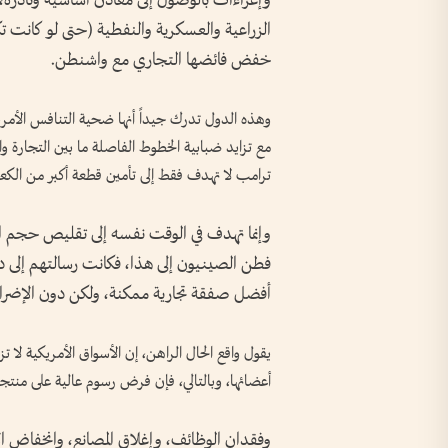
وإغراءات بالوصول إلى معادن أساسية ونادرة، 
الزراعية والعسكرية والنفطية (حتى لو كانت تك
خفض فائضها التجاري مع واشنطن.
وهذه الدول تدرك جيداً أنها ضحية التنافس الأمريكي
مع تزايد ضبابية الخطوط الفاصلة ما بين التجارة 
ترامب لا تهدف فقط إلى تأمين قطعة أكبر من الكعكة 
وإنما تهدف في الوقت نفسه إلى تقليص حجم الكع
فطن الصينيون إلى هذا، فكانت رسالتهم إلى د
أفضل صفقة تجارية ممكنة، ولكن دون الإضرار
يقول واقع الحال الراهن، إن الأسواق الأمريكية ل
أعضائها، وبالتالي، فإن فرض رسوم عالية على منتج
وفقدان الوظائف، وإغلاق المصانع، وانخفاض الأ