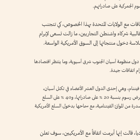
وم الجمركية على صادراتهم.
اقات مع الولايات المتحدة بهذا الخصوص، كي تتجنب
البية شركاء واشنطن التجاريين، ما زالت تسعى لإبرام
سة دخول منتجاتها إلى السوق الأمريكية الواسعة.
ل منظومة آسيان الجنوب شرق آسيوية، وما ينتظر اقتصادها
رام اتفاقات جيدة.
 فيتنام، وهي إحدى الدول العشر الأعضاء في تكتل آسيان،
توصلت مؤخراً إلى اتفاقية مع واشنطن، تضمنت فرض رسوم بنسبة 20 % على صادراتها، و40 % على السلع
مصدرة من الموانئ الفيتنامية، مع سماحها بدخول السلع الأمريكية
 قالت إنها أبرمت اتفاقاً مع الأمريكيين، سوف تعلن