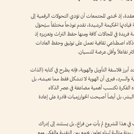
 معقدة، إذ تخشى المجتمعات أن تؤدي التحولات الرقمية إلى
قيادتها الحكيمة الرشيدة، تقدم نموذجاً مختلفاً سيُحوّل
فريدة في المجالات كافة ومنها حفظ التراث وتعزيزه إذ
 ذكاء اصطناعي ثقافية تعمل على توثيق وحفظ العادات
كثر تفاعلاً وأقل عرضة للنسيان.
 أبرز فلاسفة التأويل والهوية، فإنه يطرح في كتابه (الذات
ية والسرد، فيرى أن الهوية لا تتشكل فقط مما نعيشه، بل
ذه الفكرة تكتسب أهمية مضاعفة في عصر الذكاء
بشر، بل أيضاً أصبحت الخوارزميات قادرة على إعادة
ت في هذا المشروع لم يأتِ من فراغ، بل يستند إلى إدراك
 بيئة مثالية لبناء تعاون يجمع بين التقنية والفكر. ومع