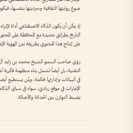
صوغ روايتها الثقافية وسرديتها بنفسها، فيكون
إذ يمكن أن يكون الذكاء الاصطناعي أداة لإثراء
التاريخ بطرائق جديدة مع المحافظة على المحت
على إنتاج هذا المحتوى بطريقة تبرز الهوية الإ
رؤى صاحب السمو الشيخ محمد بن زايد آل نهي
التقنية، بل أيضاً تشمل بناء منظومة فكرية ت
في البيانات وإدارتها بحكمة، ولمن يستطيع أيضا
الإمارات في موقع ريادي، سواء في سباق الذك
يضبط التوازن بين الحداثة والأصالة.