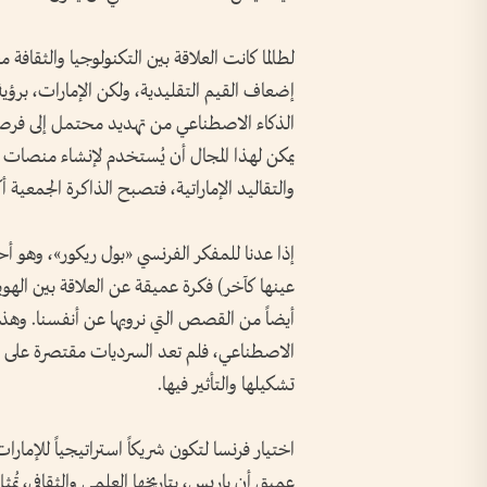
لطالما كانت العلاقة بين التكنولوجيا والثقافة
إضعاف القيم التقليدية، ولكن الإمارات، برؤية 
الذكاء الاصطناعي من تهديد محتمل إلى فرصة 
يمكن لهذا المجال أن يُستخدم لإنشاء منصات
والتقاليد الإماراتية، فتصبح الذاكرة الجمعية أ
إذا عدنا للمفكر الفرنسي «بول ريكور»، وهو أحد
عينها كآخر) فكرة عميقة عن العلاقة بين الهو
أيضاً من القصص التي نرويها عن أنفسنا. وه
الاصطناعي، فلم تعد السرديات مقتصرة على ال
تشكيلها والتأثير فيها.
اختيار فرنسا لتكون شريكاً استراتيجياً للإمارا
عميق أن باريس، بتاريخها العلمي والثقافي، تُمثل