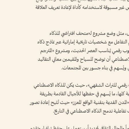
 غير مسبوقة لاستخدامه كأداة لإعادة تعريف العلاقة
ال، مثل وضع مشروع لـ«متحف افتراضي للذكاء
 التفاعل مع شخصيات تاريخية إماراتية عبر نماذج ذكاء
سلوب رقمي يُناسب العصر الحديث، ومشروع «المترجم
الاصطناعي أن توضح للسياح والمقيمين معاني التقاليد
قافي ويُسهم في بناء جسور بين المجتمعات.
ف رقمي للتراث الشفهي»، حيث يمكن للذكاء الاصطناعي
مة كلها، ما يُسهم في حفظها للأجيال القادمة بطريقة
 «المدن القديمة بتقنية الواقع المعزز» حيث تُتيح إعادة تصور
ب تفاعلية تدمج الذكاء الاصطناعي في التاريخ.
ً والمجال الثقافي تحديداً، ستعمل على حفظ تراثها، وتقدم