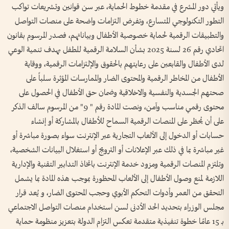
ويأتي دور المشرع في مقدمة خطوط الحماية، عبر سن قوانين وتشريعات تواكب
التطور التكنولوجي المتسارع، وتفرض التزامات واضحة على منصات التواصل
والتطبيقات الرقمية لحماية خصوصية الأطفال وبياناتهم، فصدر المرسوم بقانون
اتحادي رقم 26 لسنة 2025 بشأن السلامة الرقمية للطفل بهدف تنمية الوعي
لدى الأطفال والقابعين على رعايتهم بالحقوق والإلتزامات الرقمية، ووقاية
الأطفال من المخاطر الرقمية والمحتوى الضار والممارسات المؤثرة سلباً على
صحتهم الجسدية والنفسية والاخلاقية وضمان حق الأطفال في الحصول على
محتوى رقمي مناسب وآمن، ونصت المادة رقم " 9" من المرسوم سالف الذكر
على أن يُحظر على المنصات الرقمية السماح للأطفال بالمشاركة أو إنشاء
حسابات أو الدخول إلى الألعاب التجارية عبر الإنترنت سواء بصورة مباشرة أو
غير مباشرة بما في ذلك عبر الإعلانات أو الترويج أو استغلال البيانات الشخصية،
وتلتزم المنصات الرقمية ومزود خدمة الإنترنت باتخاذ التدابير التقنية والإدارية
اللازمة لمنع وصول الأطفال إلى الألعاب المحظورة بموجب هذه المادة بما يشمل
التحقق من العمر وأدوات التحكم الأبوي وحجب المحتوى الضار، و يُعد قرار
مجلس الوزراء بتحديد الحد الأدنى لسن استخدام منصات التواصل الاجتماعي
بـ 15 عامًا خطوة تنفيذية متقدمة تعكس التزام الدولة بتعزيز منظومة حماية