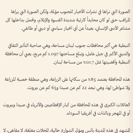
الصورة التي نراها في نشرات الأخبار للجنوب مؤلمة، ولكن الصورة التي يراها
المراقب حتى لو كان محايداً كارثية شديدة القسوة والإيلام، وتحمل بداخلها كل
مشاعر الأسى الإنساني، بعيداً عن أي انحياز سياسي أو ديني أو طائفي.
النبطية هي أكبر محافظات جنوب لبنان مساحة، وهي صاحبة التأثير الثقافي
والديني الأكبر في جبل عامل، وتبلغ مساحتها 1.097 كم مربع، يعني أن محافظة
النبطية وأقضيتها تمثل 10.7% من مساحة لبنان.
هذه المحافظة يعتمد 85% من سكانها على الزراعة، وهي منطقة خصبة للزراعة
ولا شواطئ لها، وهي تبعد 22 كم عن صيدا و65 كم عن بيروت.
العائلات الكبرى في هذه المحافظة من كبار الإقطاعيين والأثرياء في صيدا وبيروت
أو في المهجر وبالذات في أفريقيا السوداء.
المشهد في هذه المدينة بائس ومؤلم، الشوارع خالية، المحلات مغلقة، لا مقاهي، لا