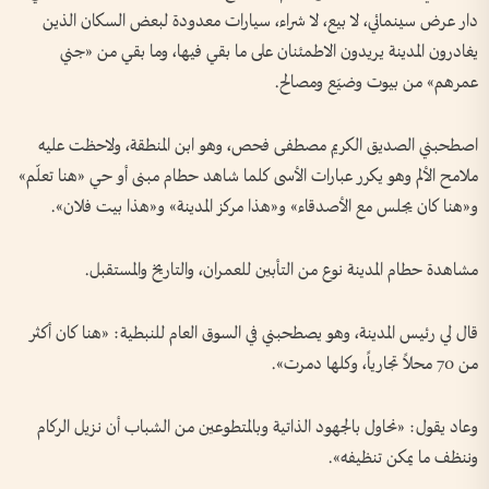
دار عرض سينمائي، لا بيع، لا شراء، سيارات معدودة لبعض السكان الذين
يغادرون المدينة يريدون الاطمئنان على ما بقي فيها، وما بقي من «جني
عمرهم» من بيوت وضيَع ومصالح.
اصطحبني الصديق الكريم مصطفى فحص، وهو ابن المنطقة، ولاحظت عليه
ملامح الألم وهو يكرر عبارات الأسى كلما شاهد حطام مبنى أو حي «هنا تعلّم»
و«هنا كان يجلس مع الأصدقاء» و«هذا مركز المدينة» و«هذا بيت فلان».
مشاهدة حطام المدينة نوع من التأبين للعمران، والتاريخ والمستقبل.
قال لي رئيس المدينة، وهو يصطحبني في السوق العام للنبطية: «هنا كان أكثر
من 70 محلاً تجارياً، وكلها دمرت».
وعاد يقول: «نحاول بالجهود الذاتية وبالمتطوعين من الشباب أن نزيل الركام
وننظف ما يمكن تنظيفه».