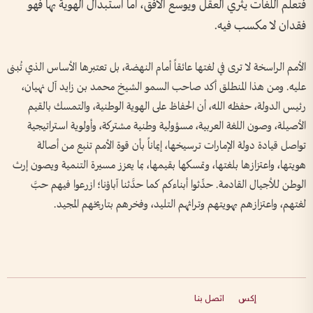
فتعلم اللغات يثري العقل ويوسع الأفق، أما استبدال الهوية بها فهو
فقدان لا مكسب فيه.
الأمم الراسخة لا ترى في لغتها عائقاً أمام النهضة، بل تعتبرها الأساس الذي تُبنى
عليه. ومن هذا المنطلق أكد صاحب السمو الشيخ محمد بن زايد آل نهيان،
رئيس الدولة، حفظه الله، أن الحفاظ على الهوية الوطنية، والتمسك بالقيم
الأصيلة، وصون اللغة العربية، مسؤولية وطنية مشتركة، وأولوية استراتيجية
تواصل قيادة دولة الإمارات ترسيخها، إيماناً بأن قوة الأمم تنبع من أصالة
هويتها، واعتزازها بلغتها، وتمسكها بقيمها، بما يعزز مسيرة التنمية ويصون إرث
الوطن للأجيال القادمة. حدِّثوا أبناءكم كما حدَّثنا آباؤنا؛ ازرعوا فيهم حبَّ
لغتهم، واعتزازهم بهويتهم وتراثهم التليد، وفخرهم بتاريخهم المجيد.
إكس
اتصل بنا