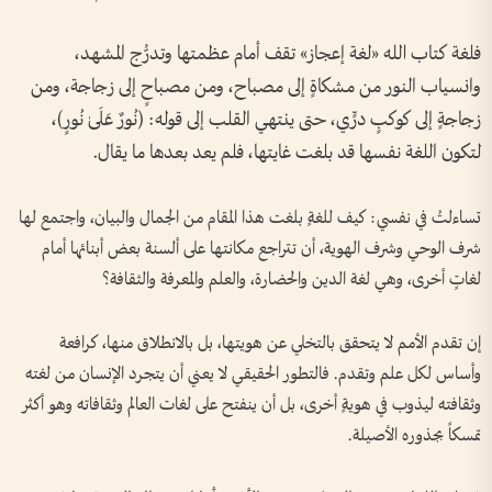
فلغة كتاب الله «لغة إعجاز» تقف أمام عظمتها وتدرُّج المشهد،
وانسياب النور من مشكاةٍ إلى مصباح، ومن مصباحٍ إلى زجاجة، ومن
زجاجةٍ إلى كوكبٍ درٍّي، حتى ينتهي القلب إلى قوله: ﴿نُورٌ عَلَىٰ نُورٍ﴾،
لتكون اللغة نفسها قد بلغت غايتها، فلم يعد بعدها ما يقال.
تساءلتُ في نفسي: كيف للغةٍ بلغت هذا المقام من الجمال والبيان، واجتمع لها
شرف الوحي وشرف الهوية، أن تتراجع مكانتها على ألسنة بعض أبنائها أمام
لغاتٍ أخرى، وهي لغة الدين والحضارة، والعلم والمعرفة والثقافة؟
إن تقدم الأمم لا يتحقق بالتخلي عن هويتها، بل بالانطلاق منها، كرافعة
وأساس لكل علم وتقدم. فالتطور الحقيقي لا يعني أن يتجرد الإنسان من لغته
وثقافته ليذوب في هويةٍ أخرى، بل أن ينفتح على لغات العالم وثقافاته وهو أكثر
تمسكاً بجذوره الأصيلة.