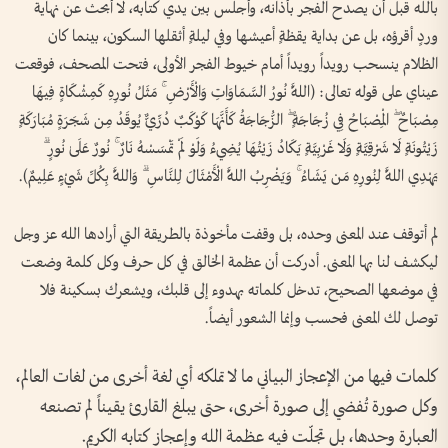
بالله قبل أن يصدح الفجر بأذانه، وأجلس بين يدي كتابه، لا أبحث عن نهاية
وردٍ أقرؤه، بل عن بداية يقظةٍ أعيشها وفي ليلةٍ أثقلها السكون، بينما كان
الظلام ينسحب رويداً رويداً أمام خيوط الفجر الأولى، فتحت المصحف، فوقعت
عيناي على قوله تعالى: ﴿اللَّهُ نُورُ السَّمَاوَاتِ وَالْأَرْضِ ۚ مَثَلُ نُورِهِ كَمِشْكَاةٍ فِيهَا
مِصْبَاحٌ ۖ الْمِصْبَاحُ فِي زُجَاجَةٍ ۖ الزُّجَاجَةُ كَأَنَّهَا كَوْكَبٌ دُرِّيٌّ يُوقَدُ مِن شَجَرَةٍ مُبَارَكَةٍ
زَيْتُونَةٍ لَا شَرْقِيَّةٍ وَلَا غَرْبِيَّةٍ يَكَادُ زَيْتُهَا يُضِيءُ وَلَوْ لَمْ تَمْسَسْهُ نَارٌ ۚ نُورٌ عَلَىٰ نُورٍ ۗ
يَهْدِي اللَّهُ لِنُورِهِ مَن يَشَاءُ ۚ وَيَضْرِبُ اللَّهُ الْأَمْثَالَ لِلنَّاسِ ۗ وَاللَّهُ بِكُلِّ شَيْءٍ عَلِيمٌ﴾.
لم أتوقف عند المعنى وحده، بل وقفت مأخوذة بالطريقة التي أرادها الله عز وجل
ليكشف لنا بها المعنى. أدركت أن عظمة الخالق في كل حرف وكل كلمة وضعت
في موضعها الصحيح، تدخل كلماته بهدوء إلى قلبك، ويشعرك بسكينة فلا
توصل لك المعنى فحسب وإنما الشعور أيضاً.
كلمات فيها من الإعجاز البياني ما لا تملكه أي لغة أخرى من لغات العالم،
وكل صورة تُفضي إلى صورة أخرى، حتى يبلغ القارئ يقيناً لم تصنعه
العبارة وحدها، بل تجلّت فيه عظمة الله وإعجاز كتابه الكريم.