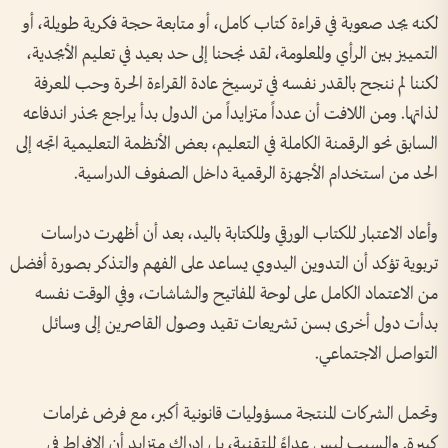
لكنه يجد صعوبة في قراءة كتاب كامل، أو متابعة حجة فكرية طويلة، أو
التمييز بين الرأي والمعلومة، لقد نجحنا إلى حد بعيد في تعليم الأبجدية،
لكننا لم ننجح بالقدر نفسه في ترسيخ عادة القراءة الحرة وحب المعرفة
لذاتها. ومن اللافت أن عدداً متزايداً من الدول بدأ يراجع بحذر اندفاعه
السابق نحو الرقمنة الكاملة في التعليم، بعض الأنظمة التعليمية اتجه إلى
الحد من استخدام الأجهزة الرقمية داخل الصفوف الدراسية.
وأعاد الاعتبار للكتاب الورقي وللكتابة باليد، بعد أن أظهرت دراسات
تربوية تؤكد أن التدوين اليدوي يساعد على الفهم والتذكر بصورة أفضل
من الاعتماد الكامل على لوحة المفاتيح والشاشات، وفي الوقت نفسه
بدأت دول أخرى بسن تشريعات تقيد وصول القاصرين إلى وسائل
التواصل الاجتماعي.
وتحمل الشركات المنتجة مسؤوليات قانونية أكبر، مع فرض غرامات
كبيرة. والسبب ليس عداءً للتقنية، بل إدراك متزايد أن الإفراط في