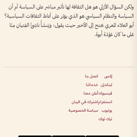
ولكن السؤال الأزلي هو هل الثقافة لها تأثير مباشر على السياسة أم أن
السياسة والنظام السياسي هو الذي يؤثر على أنماط الثقافات السياسية؟
أبو العلاء المعري يجنح إلى الأخير حيث يقول: وَيَنشَأُ ناشِئُ الفِتيانِ مِنّا
عَلى ما كانَ عَوَّدَهُ أَبوهُ.
إكس
اتصل بنا
لينكدإن
خدماتنا
فيسبوك
أعلن معنا
انستغرام
اشترك في البيان
يوتيوب
سياسة الخصوصية
تيك توك