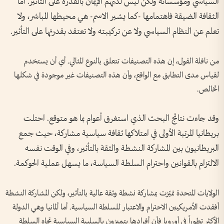
السياسي ومؤسساته ولكن ليس لديهم الإيمان بالقدرة على التأثير. أما
الثقافة الضيقة فاهتمامها -كما يشير الاسم- هي محيطها المباشر، ولا
تعلم عن النظام السياسي ولا عن تركيبته ولا تعتقد بقدرتها على التأثير.
من نافلة القول، إن هذه التصنيفات تتعلق بالنوع المثالي. أي أن يستخدم
لقياس مدى التطابق مع الواقع، وأن هذه التصنيفات غير موجودة في شكلها
الخالص.
وقد جاءت نتائج البحث الذي استغرق أعوام بما هو متوقع. احتلت
بريطانيا المرتبة الأولى في امتلاكها ثقافة سياسية مشاركة، حيث جمع
البريطانيون بين المشاركة النشطة والثقة بالتأثير، وفي الوقت نفسه
الالتزام بالقوانين واحترام السلطة السياسة، ما يسهل عملية الحوكمة.
الولايات المتحدة تميّزت بمشاركة نشطة وثقة عالية بالتأثير، ولكن المشاركة النشطة
أفقدت الأمريكيين الاحترام والاعتبار للسلطة السياسية. أما ألمانيا وهي الدولة
الأكثر تطوراً في أوروبا فأن أفرادها يتميزون بالسلبية السياسية تجاه السلطة