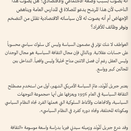
أنه يصوت بسبب وضعه الاجتماعي والاقتصادي؟ هل يصوت هذا
الناخب لأن هذا المرشح يدعو للصلاة في المدارس العامة ويناهض
الإجهاض أم أنه يصوت له لأن سياساته الاقتصادية تقلل من التضخم
وتوفر وظائف للأفراد؟
العواطف لا شك تؤثر في مضمون السياسة وليس كل سلوك سياسي محسوباً
على حسابات عقلانية. وبالتالي فإن مجال الثقافة السياسية هو مجال الوجدان
وليس العقل رغم أن فصل الاثنين متاح تحليلاً وليس واقعياً. التداخل بين
المجالين كبير وواسع.
يعتبر جبريل ألمُونْد، عالم السياسة الأمريكي الشهير، أول من استخدم مصطلح
الثقافة السياسية في العام 1956 ويعرّفها على أنها «مجموعة التوجهات
السياسية، والاتجاهات والأنماط السلوكية التي يحملها الفرد تجاه النظام السياسي
ومكوناته المختلفة، وتجاه دوره كفرد في النظام السياسي».
وقد شرع جبريل ألمُونْد وزميله سيدني فيربا بدراسة واسعة موسومة «الثقافة