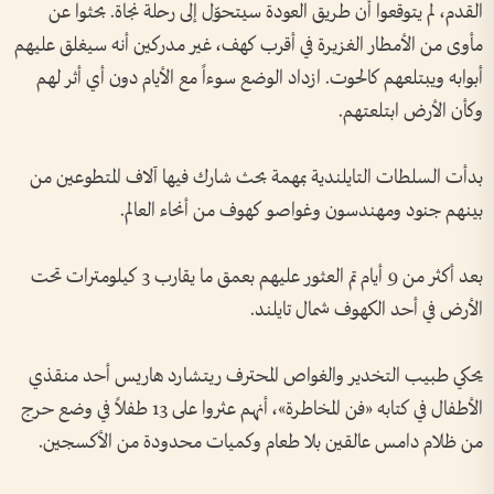
القدم، لم يتوقعوا أن طريق العودة سيتحوّل إلى رحلة نجاة. بحثوا عن
مأوى من الأمطار الغزيرة في أقرب كهف، غير مدركين أنه سيغلق عليهم
أبوابه ويبتلعهم كالحوت. ازداد الوضع سوءاً مع الأيام دون أي أثر لهم
وكأن الأرض ابتلعتهم.
بدأت السلطات التايلندية بمهمة بحث شارك فيها آلاف المتطوعين من
بينهم جنود ومهندسون وغواصو كهوف من أنحاء العالم.
بعد أكثر من 9 أيام تم العثور عليهم بعمق ما يقارب 3 كيلومترات تحت
الأرض في أحد الكهوف شمال تايلند.
يحكي طبيب التخدير والغواص المحترف ريتشارد هاريس أحد منقذي
الأطفال في كتابه «فن المخاطرة»، أنهم عثروا على 13 طفلاً في وضع حرج
من ظلام دامس عالقين بلا طعام وكميات محدودة من الأكسجين.