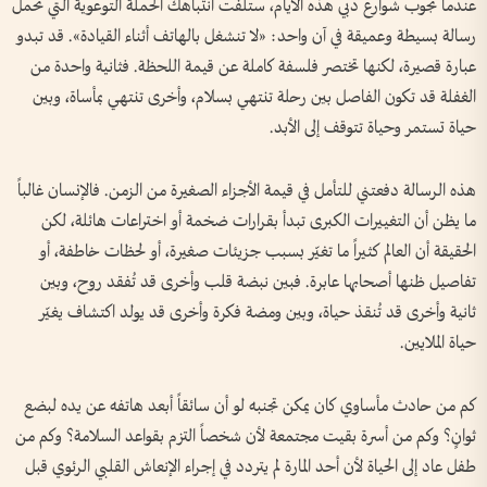
عندما تجوب شوارع دبي هذه الأيام، ستلفت انتباهك الحملة التوعوية التي تحمل
رسالة بسيطة وعميقة في آن واحد: «لا تنشغل بالهاتف أثناء القيادة». قد تبدو
عبارة قصيرة، لكنها تختصر فلسفة كاملة عن قيمة اللحظة. فثانية واحدة من
الغفلة قد تكون الفاصل بين رحلة تنتهي بسلام، وأخرى تنتهي بمأساة، وبين
حياة تستمر وحياة تتوقف إلى الأبد.
هذه الرسالة دفعتني للتأمل في قيمة الأجزاء الصغيرة من الزمن. فالإنسان غالباً
ما يظن أن التغييرات الكبرى تبدأ بقرارات ضخمة أو اختراعات هائلة، لكن
الحقيقة أن العالم كثيراً ما تغيّر بسبب جزيئات صغيرة، أو لحظات خاطفة، أو
تفاصيل ظنها أصحابها عابرة. فبين نبضة قلب وأخرى قد تُفقد روح، وبين
ثانية وأخرى قد تُنقذ حياة، وبين ومضة فكرة وأخرى قد يولد اكتشاف يغيّر
حياة الملايين.
كم من حادث مأساوي كان يمكن تجنبه لو أن سائقاً أبعد هاتفه عن يده لبضع
ثوانٍ؟ وكم من أسرة بقيت مجتمعة لأن شخصاً التزم بقواعد السلامة؟ وكم من
طفل عاد إلى الحياة لأن أحد المارة لم يتردد في إجراء الإنعاش القلبي الرئوي قبل