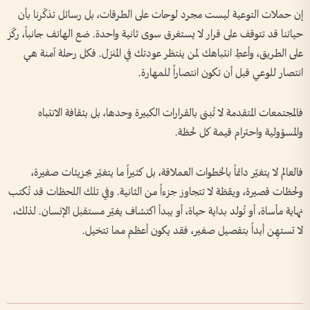
إن حملات التوعية ليست مجرد لوحات على الطرقات، بل رسائل تذكّرنا بأن
حياتنا قد تتوقف على قرار لا يستغرق سوى ثانية واحدة. ضع الهاتف جانباً، ركّز
على الطريق، وأعطِ انتباهك لمن ينتظر عودتك في المنزل. فكل رحلة آمنة هي
انتصار للوعي قبل أن تكون انتصاراً للمهارة.
فالمجتمعات المتقدمة لا تُبنى بالقرارات الكبيرة وحدها، بل بثقافة الانتباه
والمسؤولية واحترام قيمة كل لحظة.
فالعالم لا يتغيّر دائماً بالخطوات العملاقة، بل كثيراً ما يتغيّر بجزيئات صغيرة،
ولحظات قصيرة، ويقظة لا تتجاوز جزءاً من الثانية. وفي تلك اللحظات قد تُكتب
نهاية مأساة، أو تُولد بداية حياة، أو يبدأ اكتشاف يغيّر مستقبل الإنسان. لذلك،
لا تستهِن أبداً بتفصيل صغير، فقد يكون أعظم مما تتخيل.