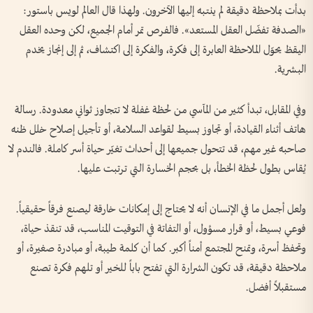
بدأت بملاحظة دقيقة لم ينتبه إليها الآخرون. ولهذا قال العالم لويس باستور:
«الصدفة تفضّل العقل المستعد». فالفرص تمر أمام الجميع، لكن وحده العقل
اليقظ يحوّل الملاحظة العابرة إلى فكرة، والفكرة إلى اكتشاف، ثم إلى إنجاز يخدم
البشرية.
وفي المقابل، تبدأ كثير من المآسي من لحظة غفلة لا تتجاوز ثواني معدودة. رسالة
هاتف أثناء القيادة، أو تجاوز بسيط لقواعد السلامة، أو تأجيل إصلاح خلل ظنه
صاحبه غير مهم، قد تتحول جميعها إلى أحداث تغيّر حياة أسر كاملة. فالندم لا
يُقاس بطول لحظة الخطأ، بل بحجم الخسارة التي ترتبت عليها.
ولعل أجمل ما في الإنسان أنه لا يحتاج إلى إمكانات خارقة ليصنع فرقاً حقيقياً.
فوعي بسيط، أو قرار مسؤول، أو التفاتة في التوقيت المناسب، قد تنقذ حياة،
وتحفظ أسرة، وتمنح المجتمع أمناً أكبر. كما أن كلمة طيبة، أو مبادرة صغيرة، أو
ملاحظة دقيقة، قد تكون الشرارة التي تفتح باباً للخير أو تلهم فكرة تصنع
مستقبلاً أفضل.