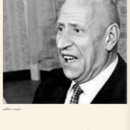
نجيب حنكش