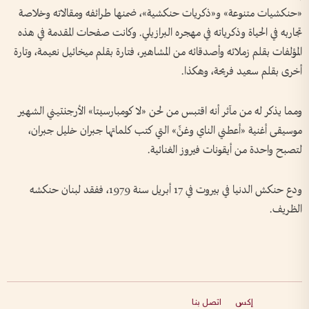
«حنكشيات متنوعة» و«ذكريات حنكشية»، ضمنها طرائفه ومقالاته وخلاصة
تجاربه في الحياة وذكرياته في مهجره البرازيلي. وكانت صفحات المقدمة في هذه
المؤلفات بقلم زملائه وأصدقائه من المشاهير، فتارة بقلم ميخائيل نعيمة، وتارة
أخرى بقلم سعيد فريحة، وهكذا.
ومما يذكر له من مآثر أنه اقتبس من لحن «لا كومبارسيتا» الأرجنتيني الشهير
موسيقى أغنية «أعطني الناي وغنِّ» التي كتب كلماتها جبران خليل جبران،
لتصبح واحدة من أيقونات فيروز الغنائية.
ودع حنكش الدنيا في بيروت في 17 أبريل سنة 1979، ففقد لبنان حنكشه
الظريف.
إكس
اتصل بنا