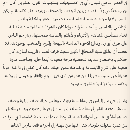
في العصر الذهبي للبنان، أي في خمسينيات وستينيات القرن العشرين، كان اسم
نجيب حنكش يملأ الفضاء ويزين المجلات والصحف، ويتردد على الألسنة. لم يكن
الرجل وقتها مجرد شخصية شاملة جمعت بين الشعر والكتابة والعمل
الإعلامي والتلحين وتأليف الطرائف وإنما كان ظاهرة لبنانية اجتماعية ثقافية
فنية، يستأنس المشاهير والأثرياء والأعلام والساسة بصحبتها، ويتزاحم الناس
على طرق أبوابها، وتمتلئ الأجواء الصامتة بالبهجة والمرح والصخب بوجودها، فلا
عجب أن يطلق عليه الصحافي الكبير سعيد فريحة لقب «ظريف لبنان». كان
حنكش، باختصار شديد، شخصية مرحة محبوبة أينما حل، وصاحب قدرة
عجيبة على انتزاع الابتسامة والضحك ممن حوله، لكنه كان يخفي في داخله حزناً
عميقاً على سنوات طويلة من عمرهن ذاق فيها اليتم والفقر والحرمان في وطنه،
والاغتراب والعزلة والشقاء في مهجره.
ولد في حي مار إلياس في زحلة سنة 1899، وعاش حياة نصف ريفية ونصف
مدنية، ودفعه الفقر إلى مغادرة وطنه إلى البرازيل في عام 1922، وهو في مقتبل
شبابه، أملاً في تحسين أحواله المعيشية، وهناك بدأت ملحمة كفاحه، التي سرقت
من عمره سنوات طويلة، تنقل فيها من مهنة إلى أخرى، فقد مارس الغناء،