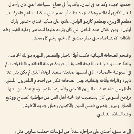
جمعها بجهده وكفاحه في لبنان، وتحديداً في قطاع السياحة، الذي كان رأسمال
لبنان الأقوى آنذاك، وهكذا نجده يمتلك أو يشترك في ملكية مطاعم فاخرة مثل
مطعم الأوبرج، ومطعم كازينو الوادي، علاوة على ملكية فندق «شتورا بارك
أوتيل». ومن خلال هذه المناهل التي كان يتردد عليها المشاهير وعلية القوم وطد
علاقاته الاجتماعية، حتى صار صديق كل نجم، ونجم كل محفل.
واقتحم الصحافة اللبنانية فكتب أولاً الأخبار والقصص المبهرة بتوابله الخاصة،
والفكاهات والطرائف باللهجة العامية في جريدة «زحلة الفتاة» و«التلغراف»، ثم
في أسبوعية «الصياد»، التي أسسها صديقه سعيد فريحة، الذي لم يكن يقل عنه
شهرة وظرافة وأناقة وتلقائية، ومن الصحافة تمكن من اقتحام التلفزيون اللبناني،
فأطل من شاشته ذات اللونين الأبيض والأسود، ليقدم برامج عدة، من بينها
برنامج أسبوعي كان يستضيف فيه نخبة أهل الفن من مواطنيه كصباح ووديع
الصافي وفيروز ونصري شمس الدين والأخوين رحباني وفريد الأطرش
وعبدالسلام النابلسي.
إلى ما سبق، أصدر، على مراحل، عدداً من المؤلفات حملت عناوين مثل: