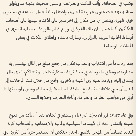
وكتب في الصحافة، وألف النكت والطرائف، وأسس صحيفة بمدينة ساوباولو
سنة 1934 تحت عنوان «جريدة لبنان»، واشتغل بائعاً يحمل بضاعته في صندوق
فوق ظهره، ويتنقل بها من مكان إلى آخر سيراً على الأقدام لبيعها على أصحاب
الدكاكين، كما عمل إبان تلك الفترة في توزيع فيلم «الوردة البيضاء» المصري في
أوساط الجالية العربية بالبرازيل، وشارك بالغناء وإطلاق النكات في بعض
الحفلات الموسيقية.
بعد 25 عاماً من الاغتراب والعذاب تمكن من جمع مبلغ من المال ليؤسس به
مشاريعه، ويحقق طموحاته في حياة كريمة مستقرة داخل وطنه الأم، الذي ظل
يشتاق إليه، ويتردد عليه بين الفينة والأخرى. ونجح من خلال تلك الرحلات إلى
لبنان أن يبني علاقات طيبة مع الطبقة السياسية والمخملية، ويخترق أوساطها بما
أوتي من مواهب الظرافة والطرافة، وأناقة التصرف وحلاوة اللسان.
وفي عام 1947 قرر أن يترك البرازيل ويستقر في لبنان، بعد أن تأكد من ذيوع
صيته وانتشار اسمه في الأوساط السياسية والمالية والاجتماعية والصحافية كونه
لبنانياً عصامياً من المهجر اللاتيني. اختار حنكش أن يستثمر جزءاً من الثروة التي