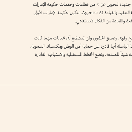
يقودها الذكاء الاصطناعي عبر الإعلان عن منظومة جديدة لتحويل 50 % من قطاعات وخدمات حكومة الإمارات
خلال عامين لتطبيق نماذج الذكاء الاصطناعي ذاتية التنفيذ والقيادة Agentic AI، لتكون حكومة الإمارات الأولى
نفيذ والقيادة من الذكاء الاصطناعي.
راسخ وقوي وعميق الجذور، ولن تستطيع أي تحديات مهما كانت
حة الباسلة أنها قادرة على حماية أمن الوطن ومكتسباته التنموية،
شيئاً للصدفة، وتضع الخطط المستقبلية والاستباقية القادرة