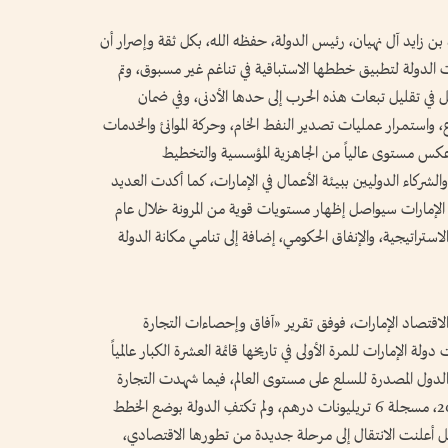
 زايد آل نهيان، رئيس الدولة، حفظه الله، بكل ثقة وإصرار أن
دولة لتطبيق خططها الاستباقية في تناغم غير مسبوق، وتم
ل في تقليل تبعات هذه الحرب إلى حدها الأدنى، وفي ضمان
، واستمرار عمليات تصدير النفط الخام، وحركة الموانئ والخدمات
 عكس مستوى عالياً من الجاهزية المؤسسية والتخطيط
لشركاء الدوليين ببيئة الأعمال في الإمارات، كما أكدت العديد
 الإمارات سيواصل إظهار مستويات قوية من المرونة خلال عام
 الاستراتيجية، والإنفاق الحكومي، إضافة إلى تنامي مكانة الدولة
لاقتصاد الإمارات، فوفق تقرير «آفاق وإحصاءات التجارة
لة الإمارات للمرة الأولى في تاريخها قائمة العشرة الكبار عالمياً
 الدول المصدرة للسلع على مستوى العالم، فيما شهدت التجارة
الخارجية الإجمالية للدولة نمواً استثنائياً في عام 2025، مسجلة 6 تريليونات درهم، ولم تكتفِ الدولة بوضع الخطط
ل أعلنت الانتقال إلى مرحلة جديدة من تطورها الاقتصادي،