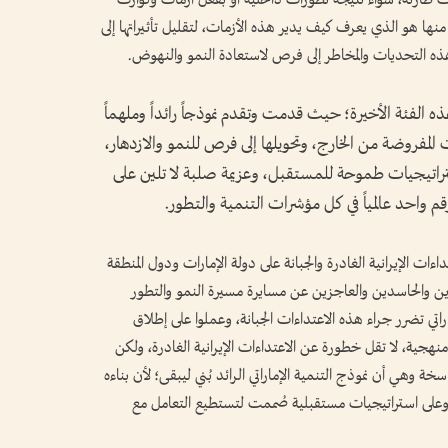
ا هو الذي يعرف كيف يدير هذه الأزمات، لتقليل تأثيراتها إلى
هذه التحديات والمخاطر إلى فرص لاستعادة النمو والنهوض.
 الفئة الأخيرة؛ حيث قدمت وتقدم نموذجاً رائداً وملهماً
 المفروضة من الخارج، وتحويلها إلى فرص للنمو والازدهار،
تراتيجيات طموحة للمستقبل، وعزيمة صلبة لا تلين على
م واحد عالمياً في كل مؤشرات التنمية والتطور.
اءات الإيرانية الغادرة والجبانة على دولة الإمارات ودول المنطقة
ين والحاسدين والعاجزين عن مسايرة مسيرة النمو والتطور
إماراتي تضرر جراء هذه الاعتداءات الجبانة، وعملوا على إطلاق
هجية، لا تقل خطورة عن الاعتداءات الإيرانية الغادرة، ولكن
خة وهي أن نموذج التنمية الإماراتي الرائد بُني ليبقى؛ لأن بناءه
وعلى استراتيجيات مستقبلية صُممت لتستطيع التعامل مع