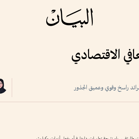
افي الاقتصادي
لرائد راسخ وقوي وعميق الجذور
ت طارئة، سواء نتيجة تطورات داخلية أو بفعل أزمات وكوارث