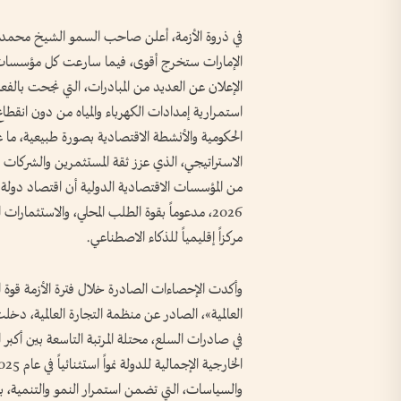
في ذروة الأزمة، أعلن صاحب السمو الشيخ محمد بن
الإمارات ستخرج أقوى، فيما سارعت كل مؤسسات ال
الإعلان عن العديد من المبادرات، التي نجحت بالفع
استمرارية إمدادات الكهرباء والمياه من دون انقطاع
الحكومية والأنشطة الاقتصادية بصورة طبيعية، ما
الاستراتيجي، الذي عزز ثقة المستثمرين والشركات وا
من المؤسسات الاقتصادية الدولية أن اقتصاد دولة
2026، مدعوماً بقوة الطلب المحلي، والاستثمارات
مركزاً إقليمياً للذكاء الاصطناعي.
وأكدت الإحصاءات الصادرة خلال فترة الأزمة قوة ا
العالمية»، الصادر عن منظمة التجارة العالمية، دخلت دو
في صادرات السلع، محتلة المرتبة التاسعة بين أكبر
والسياسات، التي تضمن استمرار النمو والتنمية، ب