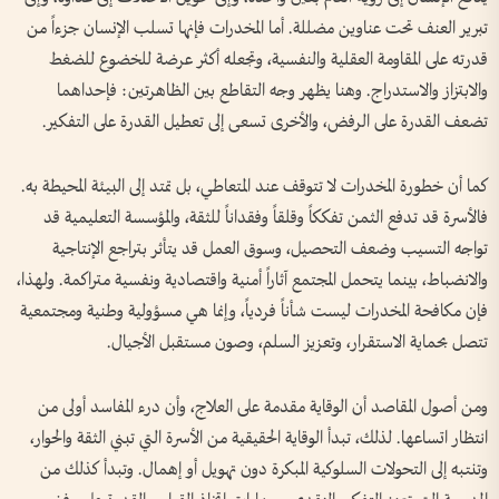
تبرير العنف تحت عناوين مضللة. أما المخدرات فإنها تسلب الإنسان جزءاً من
قدرته على المقاومة العقلية والنفسية، وتجعله أكثر عرضة للخضوع للضغط
والابتزاز والاستدراج. وهنا يظهر وجه التقاطع بين الظاهرتين: فإحداهما
تضعف القدرة على الرفض، والأخرى تسعى إلى تعطيل القدرة على التفكير.
كما أن خطورة المخدرات لا تتوقف عند المتعاطي، بل تمتد إلى البيئة المحيطة به.
فالأسرة قد تدفع الثمن تفككاً وقلقاً وفقداناً للثقة، والمؤسسة التعليمية قد
تواجه التسيب وضعف التحصيل، وسوق العمل قد يتأثر بتراجع الإنتاجية
والانضباط، بينما يتحمل المجتمع آثاراً أمنية واقتصادية ونفسية متراكمة. ولهذا،
فإن مكافحة المخدرات ليست شأناً فردياً، وإنما هي مسؤولية وطنية ومجتمعية
تتصل بحماية الاستقرار، وتعزيز السلم، وصون مستقبل الأجيال.
ومن أصول المقاصد أن الوقاية مقدمة على العلاج، وأن درء المفاسد أولى من
انتظار اتساعها. لذلك، تبدأ الوقاية الحقيقية من الأسرة التي تبني الثقة والحوار،
وتنتبه إلى التحولات السلوكية المبكرة دون تهويل أو إهمال. وتبدأ كذلك من