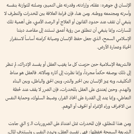
الإنسان في جوهره: عقله، وإرادته، وقدرته على التمييز، وصلته المتوازنة بنفسه
وأسرته ومجتمعه ووطنه. ومن هنا، فإن قراءة العلاقة بين المخدرات والتطرف لا
ينبغي أن تقف عند حدود القانون أو العلاج أو الرصد الأمني، على أهمية تلك
المسارات، وإنما ينبغي أن تنطلق من رؤية أعمق تستند إلى مقاصد ديننا
الإسلامي السمح، الذي جعل حفظ الإنسان وصيانة كرامته أساساً لاستقرار
الحياة وعمارة الأرض.
فالشريعة الإسلامية حين حرّمت كل ما يغيّب العقل أو يفسد الإدراك، لم تنظر
إلى ذلك بوصفه حكماً مجرداً، وإنما نظرت إلى آثاره ومآلاته. فالعقل هو مناط
التكليف، وبه يميز الإنسان بين الخير والشر، وبين الحق والباطل، وبين البناء
والهدم. وحين يُعتدى على العقل بالمخدرات، فإن الضرر لا يقف عند لحظة
التعاطي، وإنما يمتد إلى القدرة على اتخاذ القرار، وضبط السلوك، وحماية النفس
من الانجراف وراء الإغراء أو الخوف أو الوهم.
ومن هذا المنطلق، فإن المخدرات تمثل اعتداءً على الضروريات الـ 5 التي جاءت
الشريعة السمحة بحفظها: فهي تفسد العقل، وتهدد النفس، وتستنزف المال،