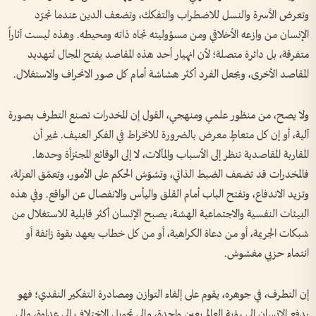
وتعرض الأسرة والنسل للاضطراب والتفكك، وتضعف الدين عندما تجرّد
الإنسان من وازعه الأخلاقي ومن مسؤوليته تجاه ذاته ومحيطه. وهذه ليست آثاراً
متفرقة، بل دائرة متصلة؛ لأن انهيار أحد هذه المقاصد يفتح المجال لتهديد
المقاصد الأخرى، ويجعل الفرد أكثر هشاشة أمام كل صور الانحراف والاستغلال.
ولا يصح، من منظور علمي ومنهجي، القول إن المخدرات تصنع التطرف بصورة
آلية، أو إن كل متعاطٍ معرض بالضرورة للانخراط في الفكر العنيف. غير أن
المقاربة المقاصدية تنظر إلى الأسباب والمآلات، لا إلى الوقائع المجتزأة وحدها.
فالمخدرات قد تضعف الضبط الذاتي، وتشوّش الحكم على الأمور، وتعمّق العزلة،
وتزيد الاندفاع، وتفتح الباب أمام القلق واليأس والانفصال عن الواقع. وفي هذه
البيئات النفسية والاجتماعية الهشة، يصبح الإنسان أكثر قابلية للاستغلال من
شبكات الجريمة، أو من دعاة الكراهية، أو من كل خطاب يعهد بقوة زائفة أو
انتماء حزبي مغشوش.
إن التطرف، في جوهره، يقوم على إلغاء التوازن ومصادرة التفكير النقدي؛ فهو
يدفع الإنسان إلى رؤية العالم بعين واحدة، وإلى تحويل الاختلاف إلى عداوة، وإلى