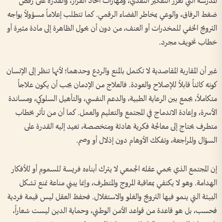
المدرسة التي تعزز التفكير النقدي، ومهارات اتخاذ القرار، والقدرة على رفض
ضغط الرفاق، والوعي بمخاطر الفضاء الرقمي. كما تتطلب إعلاماً مسؤولاً يواجه
الترويج الخفي للمخدرات أو العنف، من دون أن يحول الظاهرة إلى مادة مثيرة أو
خطاب تخويف مجرد.
غير أن المقاربة المقاصدية لا تكتمل بالمنع والردع وحدهما؛ لأنها تنظر إلى الإنسان
كونه كائناً قابلاً للإصلاح والعودة. فالعلاج من الإدمان يجب أن يكون علاجاً
متكاملاً، يجمع بين الرعاية الطبية، والدعم النفسي، والتأهيل السلوكي، ومساندة
الأسرة، وإعادة الاندماج في المجتمع والتعليم والعمل. كما أن من تأثر بخطاب
متطرف يحتاج إلى معالجة فكرية هادئة ومتخصصة، تعيد إليه القدرة على
السؤال والمراجعة، وتفكك الأوهام دون إذلال أو وصم.
إن المجتمع الذي يحمي عقله الجمعي لا يترك أبناءه فريسة للسموم أو للأفكار
الهدامة. وهو لا يكتفي بمعاقبة المروج والمتطرف، وإنما يبني مناعة تمنع تشكل
البيئة التي ينمو فيها الترويج والغلو والاستغلال. فحفظ العقل ليس قيمة فردية
فحسب، بل هو قاعدة من قواعد الأمن الوطني، وحماية الدين ليست شعاراً،