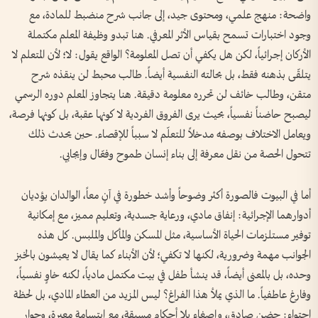
واضحة: منهج علمي، ومحتوى جيد، إلى جانب شرح منضبط للمادة، مع
وجود اختبارات تسمح بقياس الأثر المعرفي. هنا تبدو وظيفة المعلم مكتملة
الأركان إجرائياً، لكن هل يكفي أن تصل المعلومة؟ الواقع يقول: لا؛ لأن المتعلم لا
يتلقّى بذهنه فقط، بل بحالته النفسية أيضاً. طالب محبط لن ينقذه شرح
متقن، وطالب خائف لن تحرره معلومة دقيقة. هنا يتجاوز المعلم دوره الرسمي
ليصبح حاضناً نفسياً، بحيث يرى الفروق الفردية لا كونها عقبة، بل كونها فرصة،
ويعامل الاختلاف بوصفه مدخلاً للتعلّم لا سبباً للإقصاء. حين يحدث ذلك
تتحول الحصة من نقل معرفة إلى بناء إنسان طموح وفعّال وإيجابي.
أما في البيوت فالصورة أكثر وضوحاً وأشد خطورة في آنٍ معاً، الوالدان يؤديان
أدوارهما الإجرائية: إنفاق مادي، ورعاية جسدية، وتعليم مميز، مع إمكانية
توفير مستلزمات الحياة الأساسية، مثل المسكن والمأكل والملبس. كل هذه
الجوانب مهمة وضرورية، لكنها لا تكفي؛ لأن الأبناء كما يقال لا يعيشون بالخبز
وحده، بل بالمعنى أيضاً، قد ينشأ طفل في بيت مكتمل مادياً، لكنه خاوٍ نفسياً،
وفارغ عاطفياً. ما الذي يملأ هذا الفراغ؟ ليس المزيد من العطاء المادي، بل لحظة
احتواء: حضن صادق، وإصغاء بلا أحكام مسبقة، مع ابتسامة معبرة، وحوار