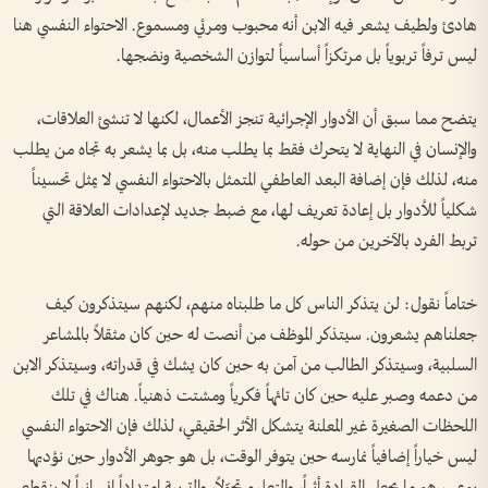
هادئ ولطيف يشعر فيه الابن أنه محبوب ومرئي ومسموع. الاحتواء النفسي هنا
ليس ترفاً تربوياً بل مرتكزاً أساسياً لتوازن الشخصية ونضجها.
يتضح مما سبق أن الأدوار الإجرائية تنجز الأعمال، لكنها لا تنشئ العلاقات،
والإنسان في النهاية لا يتحرك فقط بما يطلب منه، بل بما يشعر به تجاه من يطلب
منه، لذلك فإن إضافة البعد العاطفي المتمثل بالاحتواء النفسي لا يمثل تحسيناً
شكلياً للأدوار بل إعادة تعريف لها، مع ضبط جديد لإعدادات العلاقة التي
تربط الفرد بالآخرين من حوله.
ختاماً نقول: لن يتذكر الناس كل ما طلبناه منهم، لكنهم سيتذكرون كيف
جعلناهم يشعرون. سيتذكر الموظف من أنصت له حين كان مثقلاً بالمشاعر
السلبية، وسيتذكر الطالب من آمن به حين كان يشك في قدراته، وسيتذكر الابن
من دعمه وصبر عليه حين كان تائهاً فكرياً ومشتت ذهنياً. هناك في تلك
اللحظات الصغيرة غير المعلنة يتشكل الأثر الحقيقي، لذلك فإن الاحتواء النفسي
ليس خياراً إضافياً نمارسه حين يتوفر الوقت، بل هو جوهر الأدوار حين نؤديها
بوعي، هو ما يجعل القيادة أثراً، والتعليم تحوّلاً، والتربية امتداداً إنسانياً لا ينقطع.