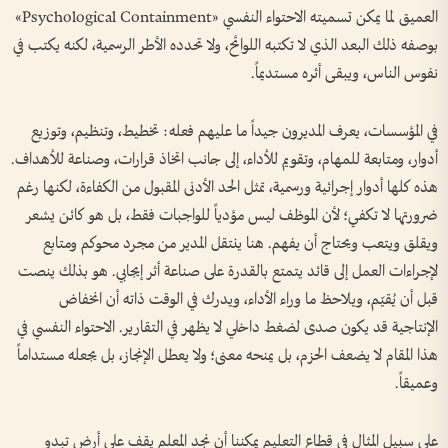
العميق لما يمكن تسميته الاحتواء النفسي «Psychological Containment»
بوصفه ذلك البعد الذي لا تكتبه اللوائح، ولا تحدده الأطر الرسمية، لكنه يكتب في
نفوس الناس، ويبقى أثره مستديماً.
في المؤسسات، يعرف المديرون جيداً ما عليهم فعله: تخطيط، وتنظيم، وتوزيع
أدوار، ومتابعة للمهام، وتقويم للأداء، إلى جانب اتخاذ قرارات، وصناعة للأهداف.
هذه كلها أدوار إجرائية ورسمية، تمثل الحد الأدنى المقبول من الكفاءة، لكنها رغم
ضرورتها لا تكفي؛ لأن الموظف ليس مؤدياً للواجبات فقط، بل هو كائن يشعر
ويقلق ويتعب ويحتاج أن يفهم. هنا ينتقل المدير من مجرد محوكم ومتابع
لإجراءات العمل إلى قائد يتمتع بالقدرة على صناعة أثر إيجابي. هو بذلك ينصت
قبل أن يُقيّم، ويلاحظ ما وراء الأداء، ويدرك في الوقت ذاته أن انخفاض
الإنتاجية قد يكون صدى لضغط داخلي لا يظهر في التقارير. الاحتواء النفسي في
هذا المقام لا يضعف الحزم، بل يمنحه معنى؛ ولا يعطل الإنجاز، بل يجعله مستداماً
وعميقاً.
على سبيل المثال في قطاع التعليم يمكننا أن نجد المعلم يقف على أرض تبدو