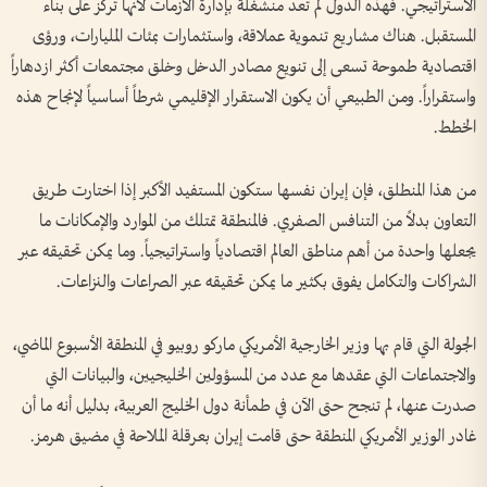
الاستراتيجي. فهذه الدول لم تعد منشغلة بإدارة الأزمات لأنها تركز على بناء
المستقبل. هناك مشاريع تنموية عملاقة، واستثمارات بمئات المليارات، ورؤى
اقتصادية طموحة تسعى إلى تنويع مصادر الدخل وخلق مجتمعات أكثر ازدهاراً
واستقراراً. ومن الطبيعي أن يكون الاستقرار الإقليمي شرطاً أساسياً لإنجاح هذه
الخطط.
من هذا المنطلق، فإن إيران نفسها ستكون المستفيد الأكبر إذا اختارت طريق
التعاون بدلاً من التنافس الصفري. فالمنطقة تمتلك من الموارد والإمكانات ما
يجعلها واحدة من أهم مناطق العالم اقتصادياً واستراتيجياً. وما يمكن تحقيقه عبر
الشراكات والتكامل يفوق بكثير ما يمكن تحقيقه عبر الصراعات والنزاعات.
الجولة التي قام بها وزير الخارجية الأمريكي ماركو روبيو في المنطقة الأسبوع الماضي،
والاجتماعات التي عقدها مع عدد من المسؤولين الخليجيين، والبيانات التي
صدرت عنها، لم تنجح حتى الآن في طمأنة دول الخليج العربية، بدليل أنه ما أن
غادر الوزير الأمريكي المنطقة حتى قامت إيران بعرقلة الملاحة في مضيق هرمز.