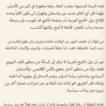
هذه البيئة المشحونة جعلت الثقة سلعة مفقودة في كثير من الأحيان.
ولهذا فإن أي اتفاق جديد بين واشنطن وطهران لن يكون كافياً وحده
لإقناع دول الخليج العربية بأن صفحة الماضي قد طويت، وأن مرحلة
جديدة بدأت بالفعل. فالثقة لا تُمنح، ولكنها تُكتسَب.
من المؤكد أن تخفيف التوتر بين الولايات المتحدة وإيران يمثل تطوراً إيجابياً من
حيث المبدأ. فالمنطقة دفعت ثمناً باهظاً للصراعات والحروب والأزمات المتلاحقة.
غير أن دول الخليج العربية لا تنظر إلى المسألة من منظور الملف النووي
فقط، وإنما من منظور أشمل يتعلق بالأمن الإقليمي، والاستقرار
السياسي، واحترام سيادة الدول، وعدم التدخل في شؤونها الداخلية.
ولذلك فإن الطريق نحو إعادة بناء الثقة يمر عبر إجراءات عملية أكثر من
مروره عبر بيانات سياسية.
تحتاج المنطقة إلى رؤية أفعال ملموسة تؤكد أن إيران تتجه فعلاً نحو تبني سياسة