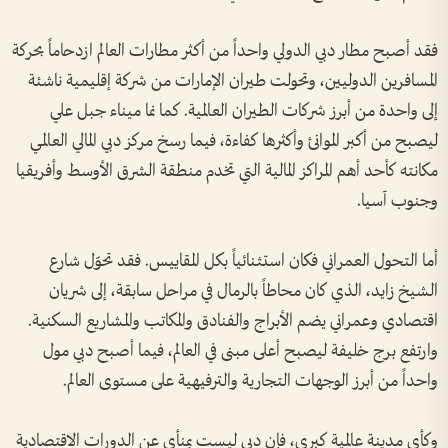
فقد أصبح مطار دبي الدولي واحداً من أكثر مطارات العالم ازدحاماً بحركة
المسافرين الدوليين، وتحولت طيران الإمارات من شركة إقليمية ناشئة
إلى واحدة من أبرز شركات الطيران العالمية. كما نما ميناء جبل علي
ليصبح من أكبر الموانئ وأكثرها كفاءة، فيما رسخ مركز دبي المالي العالمي
مكانته كأحد أهم المراكز المالية التي تخدم منطقة الشرق الأوسط وأفريقيا
وجنوب آسيا.
أما التحول العمراني فكان استثنائياً بكل المقاييس. فقد تحوّل شارع
الشيخ زايد، الذي كان محاطاً بالرمال في مراحل سابقة، إلى شريان
اقتصادي وعمراني يضم الأبراج والفنادق والمكاتب والمشاريع السكنية.
وارتفع برج خليفة ليصبح أعلى مبنى في العالم، فيما أصبح دبي مول
واحداً من أبرز الوجهات التجارية والترفيهية على مستوى العالم.
وكأي مدينة عالمية كبرى، فإن دبي ليست بمنأى عن الدورات الاقتصادية