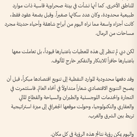
المناطق الأخرى. كما أنها نشأت في بيئة صحراوية قاسية ذات موارد
طبيعية محدودة، وكان عدد سكانها صغيراً. وقبل بضعة عقود فقط،
كانت أجزاء واسعة مما نراه اليوم من أبراج شاهقة وأحياء حديثة مجرد
مساحات من الرمال.
لكن دبي لم تنظر إلى هذه المعطيات باعتبارها قيوداً، بل تعاملت معها
باعتبارها حافزاً للابتكار والتفكير خارج المألوف.
وقد دفعها محدودية الموارد النفطية إلى تنويع اقتصادها مبكراً، قبل أن
يصبح التنويع الاقتصادي شعاراً متداولاً في أنحاء العالم. فاستثمرت في
التجارة والخدمات اللوجستية والطيران والسياحة والقطاع المالي
والعقاري والتكنولوجيا، وحولت موقعها الجغرافي إلى ميزة استراتيجية
تربط بين الشرق والغرب.
واليوم يمكن رؤية نتائج هذه الرؤية في كل مكان.