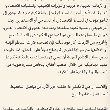
أو الأزمات الدولية. فالحروب والتوترات الإقليمية والتقلبات الاقتصادية
العالمية، فضلاً عن أحداث استثنائية مثل جائحة كوفيد-19، قد تؤدي إلى
تباطؤ مؤقت في النشاط الاقتصادي أو السياحي أو الاستثماري. وهذا
أمر طبيعي بالنسبة لمدينة منفتحة ومندمجة بعمق في الاقتصاد العالمي.
غير أن ما يغفل عنه البعض هو قدرة دبي المتكررة على التعافي السريع
والخروج من الأزمات أكثر قوة. لذلك فإن تضخيم فترات التباطؤ المؤقتة
أو اقتطاعها من سياقها التاريخي لا يصلح دليلاً على الفشل، كما حاولت
بعض وسائل الإعلام الغربية أن توحي في مناسبات مختلفة. فالحكم على
مدينة ديناميكية من خلال أصعب لحظاتها يتجاهل مسيرة طويلة من
النمو والمرونة والقدرة على التكيف.
واللافت أن دبي لا تكتفي بما حققته حتى الآن، بل تواصل التخطيط
للمستقبل بثقة وطموح.
فالمدينة تستثمر اليوم بكثافة في الذكاء الاصطناعي والتكنولوجيا المتقدمة