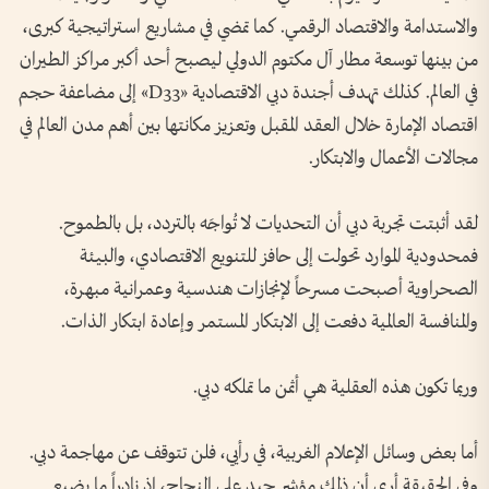
والاستدامة والاقتصاد الرقمي. كما تمضي في مشاريع استراتيجية كبرى،
من بينها توسعة مطار آل مكتوم الدولي ليصبح أحد أكبر مراكز الطيران
في العالم. كذلك تهدف أجندة دبي الاقتصادية «D33» إلى مضاعفة حجم
اقتصاد الإمارة خلال العقد المقبل وتعزيز مكانتها بين أهم مدن العالم في
مجالات الأعمال والابتكار.
لقد أثبتت تجربة دبي أن التحديات لا تُواجَه بالتردد، بل بالطموح.
فمحدودية الموارد تحولت إلى حافز للتنويع الاقتصادي، والبيئة
الصحراوية أصبحت مسرحاً لإنجازات هندسية وعمرانية مبهرة،
والمنافسة العالمية دفعت إلى الابتكار المستمر وإعادة ابتكار الذات.
وربما تكون هذه العقلية هي أثمن ما تملكه دبي.
أما بعض وسائل الإعلام الغربية، في رأيي، فلن تتوقف عن مهاجمة دبي.
وفي الحقيقة أرى أن ذلك مؤشر جيد على النجاح، إذ نادراً ما يضيع