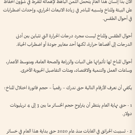
الآن بدأ إنسان هذا العالم يتحمل الثمن الباهظ لإهماله المفرط في شؤون الحفاظ
على البيئة والمناخ وتسببه المباشر في زيادة الانبعاث الحراري، وإحداث اضطرابات
في أحوال الطقس.
أحوال الطقس والمناخ ليست مجرد درجات الحرارة التي تتباين بين أدنى
الدرجات إلى أقصاها حرارة، لكنها أحد معايير جودة أو اضطراب الحياة.
أحوال المناخ لها تأثيراتها على النبات والزراعة والصحة العامة، ومتوسط الأعمار،
وساعات العمل والتنمية والاقتصاد، ومئات التفاصيل الحيوية الأخرى.
يكفي أن نعرف الأرقام التالية حتى ندرك – رقمياً – حجم فاتورة اختلال المناخ:
1 - حتى نهاية العام ينتظر أن يتراوح حجم الخسائر ما بين 3 إلى 4 تريليونات
دولار.
2 - تسببت الحرائق في الغابات منذ عام 2020 حتى بداية هذا العام في خسائر