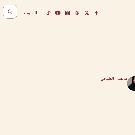
المبوب
د. نضال الطنيجي