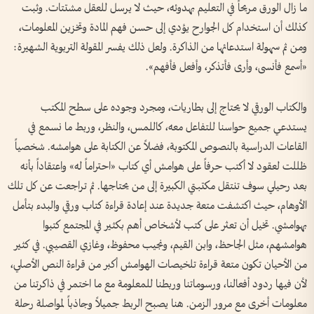
ما زال الورق مريحاً في التعليم بهدوئه، حيث لا يرسل للعقل مشتتات. وثبت
كذلك أن استخدام كل الجوارح يؤدي إلى حسن فهم المادة وتخزين المعلومات،
ومن ثم سهولة استدعائها من الذاكرة. ولعل ذلك يفسر المقولة التربوية الشهيرة:
«أسمع فأنسى، وأرى فأتذكر، وأفعل فأفهم».
والكتاب الورقي لا يحتاج إلى بطاريات، ومجرد وجوده على سطح المكتب
يستدعي جميع حواسنا للتفاعل معه، كاللمس، والنظر، وربط ما نسمع في
القاعات الدراسية بالنصوص المكتوبة، فضلاً عن الكتابة على هوامشه. شخصياً
ظللت لعقود لا أكتب حرفاً على هوامش أي كتاب «احتراماً له» واعتقاداً بأنه
بعد رحيلي سوف تنتقل مكتبتي الكبيرة إلى من يحتاجها. ثم تراجعت عن كل تلك
الأوهام، حيث اكتشفت متعة جديدة عند إعادة قراءة كتاب ورقي والبدء بتأمل
بهوامشي. تخيل أن تعثر على كتب لأشخاص أهم بكثير في المجتمع كتبوا
هوامشهم، مثل الجاحظ، وابن القيم، ونجيب محفوظ، وغازي القصيبي. في كثير
من الأحيان تكون متعة قراءة تلخيصات الهوامش أكبر من قراءة النص الأصلي،
لأن فيها ردود أفعالنا، ورسوماتنا وربطنا للمعلومة مع ما اختمر في ذاكرتنا من
معلومات أخرى مع مرور الزمن. هنا يصبح الربط جميلاً وجاذباً لمواصلة رحلة