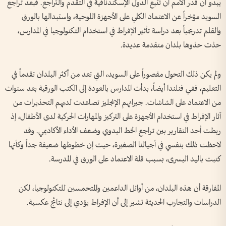
يبدو أن قدر الأمم أن تتبع الدول الإسكندنافية في التقدم والتراجع. فبعد تراجع
السويد مؤخراً عن الاعتماد الكلي على الأجهزة اللوحية، واستبدالها بالورق
والقلم تدريجياً بعد دراسة تأثير الإفراط في استخدام التكنولوجيا في المدارس،
حذت حذوها بلدان متقدمة عديدة.
ولم يكن ذلك التحول مقصوراً على السويد، التي تعد من أكثر البلدان تقدماً في
التعليم، ففي فنلندا أيضاً، بدأت المدارس بالعودة إلى الكتب الورقية بعد سنوات
من الاعتماد على الشاشات. جيرانهم الإنجليز تصاعدت لديهم التحذيرات من
آثار الإفراط في استخدام الأجهزة على التركيز والمهارات الحركية لدى الأطفال، إذ
ربطت أحد التقارير بين تراجع الخط اليدوي وضعف الأداء الأكاديمي. وقد
لاحظت ذلك بنفسي في أجيالنا الصغيرة، حيث إن خطوطها ضعيفة جداً وكأنها
كتبت باليد اليسرى، بسبب قلة الاعتماد على الورق في المدرسة.
المفارقة أن هذه البلدان، من أوائل الداعمين والمتحمسين للتكنولوجيا، لكن
الدراسات والتجارب الحديثة تشير إلى أن الإفراط يؤدي إلى نتائج عكسية.