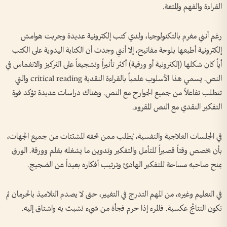
القراءة والفهم والمتعة.
رغم أنني مغرم بالتكنولوجيا، ولدي كتب إلكترونية عديدة وجربت هوامش
إلكترونية أطبعها بلوحة مفاتيح، إلا أنني وجدت أن الكتابة اليدوية على الكتب
أياً كان شكلها (إلكترونية أو ورقية) أكثر تأثيراً وتشجيعاً على التركيز والانغماس في
النص. يسمي هذا الأسلوب علمياً بالقراءة النقدية critical reading والتي
تتطلب تفاعلاً من جميع الجوارح مع النص. وهناك دراسات عديدة تؤكد قوة
التفكير النقدي مع النص المقروء.
في الجلسات العلاجية والنفسية، يُطلب ممن تحفه المشتتات من جميع الجهات،
بأن يخصص وقتاً قصيراً للتأمل والتفكير وتدوين ما يشغله بقلم وورقة. الورق
يمنح صاحبه مساحة للتفكير الهادئ وترتيب أفكاره بعيداً عن الضجيج.
في التعليم وغيره، من المهم التدرج في التغيير، حتى لا يصدم التلاميذ بالحرمان ثم
تكون النتائج عكسية. فالمرء إذا حرم فجأة من شيء تشبث به واشتاق إليه.