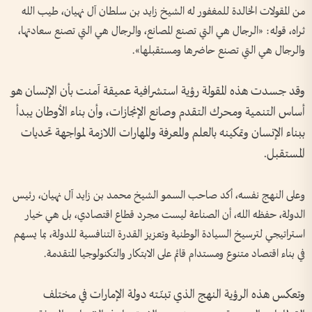
من المقولات الخالدة للمغفور له الشيخ زايد بن سلطان آل نهيان، طيب الله
ثراه، قوله: «الرجال هي التي تصنع المصانع، والرجال هي التي تصنع سعادتها،
والرجال هي التي تصنع حاضرها ومستقبلها».
وقد جسدت هذه المقولة رؤية استشرافية عميقة آمنت بأن الإنسان هو
أساس التنمية ومحرك التقدم وصانع الإنجازات، وأن بناء الأوطان يبدأ
ببناء الإنسان وتمكينه بالعلم والمعرفة والمهارات اللازمة لمواجهة تحديات
المستقبل.
وعلى النهج نفسه، أكد صاحب السمو الشيخ محمد بن زايد آل نهيان، رئيس
الدولة، حفظه الله، أن الصناعة ليست مجرد قطاع اقتصادي، بل هي خيار
استراتيجي لترسيخ السيادة الوطنية وتعزيز القدرة التنافسية للدولة، بما يسهم
في بناء اقتصاد متنوع ومستدام قائم على الابتكار والتكنولوجيا المتقدمة.
وتعكس هذه الرؤية النهج الذي تبنّته دولة الإمارات في مختلف