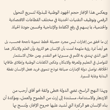
ويعكس هذا الإنجاز حجم الجهود الوطنية المبذولة لتسريع التحول
الرقمي وتوظيف التقنيات الحديثة في مختلف القطاعات الاقتصادية
والخدمية، بما يسهم في رفع الكفاءة والإنتاجية وتحسين جودة الحياة.
إن ما تحقق من إنجازات ليس مجرد حصيلة لخطط تنموية ناجحة فحسب، بل
هو أيضاً ثمرة رؤية ملهمة آمنت بأن الإنسان هو الثروة، وأن العلم والابتكار هما
النور الذي تهتدي به الأمم في مسيرتها نحو التقدم. ومن خلال الاستثمار
المتواصل في التعليم والمعرفة والابتكار، وتمكين الكفاءات الوطنية وإطلاق طاقاتها
الخلّاقة، تواصل دولة الإمارات صياغة نموذج تنموي فريد يجعل الإنسان نقطة
البداية وغاية المسيرة.
وبهذا النهج الراسخ، تمضي الدولة بخطى واثقة نحو آفاق أرحب من
الازدهار والاستدامة، مستندة إلى إرث من الطموح والعمل، ومؤكدة أن
بناء الإنسان هو الركيزة التي تُشيد عليها صروح الإنجاز، وتُنسج بها