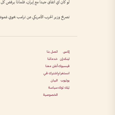
لو كان أي اتفاق جيداً مع إيران، فلماذا يرفض
تصريح وزير الحرب الأمريكي عن ترامب يحوي غموضاً
إكس
اتصل بنا
لينكدإن
خدماتنا
فيسبوك
أعلن معنا
انستغرام
اشترك في
يوتيوب
البيان
تيك توك
سياسة
الخصوصية