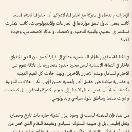
الإمارات لم تدخل في معركة مع الجغرافيا، لإدراكها أن الجغرافيا ثابتة، فبينما
كانت بعض الدول تنفق مواردها في الصراعات والأيديولوجيات، كانت الإمارات
تستثمر في التعليم، والبنية التحتية، والاقتصاد، والذكاء الاصطناعي، وجودة
الحياة.
في الحقيقة، مفهوم «الجار السياسي» يحتاج إلى قراءة أعمق من المعنى الجغرافي،
فالجار في الثقافة الإنسانية ليس مجرد حدود متجاورة، بل علاقة تقوم على
الاحترام المتبادل وعدم الإضرار بالآخرين، ولهذا جاءت كل القيم الدينية
والحضارية مؤكدة على حقوق الجار وأهمية حسن الجوار، لكن العلاقات الدولية
تكشف أحياناً أن بعض الدول لا تنظر إلى جيرانها كشركاء استقرار، بل كساحات
وأدوات ضغط ومناطق نفوذ سياسي وأيديولوجي.
من هنا، فإن المعضلة ليست في وجود إيران كدولة جارة ذات تاريخ وحضارة
وثقل إقليمي، بل في طبيعة السلوك السياسي وعقيدة النظام الذي يجعل من
الجوار أداة للتأثير والاختراق بدلاً من التعاون والتنمية، فالجغرافيا تمنحك الجار،