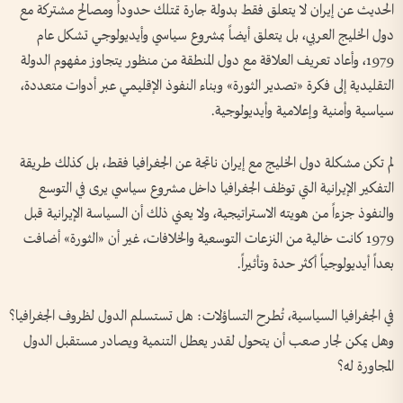
الحديث عن إيران لا يتعلق فقط بدولة جارة تمتلك حدوداً ومصالح مشتركة مع
دول الخليج العربي، بل يتعلق أيضاً بمشروع سياسي وأيديولوجي تشكل عام
1979، وأعاد تعريف العلاقة مع دول المنطقة من منظور يتجاوز مفهوم الدولة
التقليدية إلى فكرة «تصدير الثورة» وبناء النفوذ الإقليمي عبر أدوات متعددة،
سياسية وأمنية وإعلامية وأيديولوجية.
لم تكن مشكلة دول الخليج مع إيران ناتجة عن الجغرافيا فقط، بل كذلك طريقة
التفكير الإيرانية التي توظف الجغرافيا داخل مشروع سياسي يرى في التوسع
والنفوذ جزءاً من هويته الاستراتيجية، ولا يعني ذلك أن السياسة الإيرانية قبل
1979 كانت خالية من النزعات التوسعية والخلافات، غير أن «الثورة» أضافت
بعداً أيديولوجياً أكثر حدة وتأثيراً.
في الجغرافيا السياسية، تُطرح التساؤلات: هل تستسلم الدول لظروف الجغرافيا؟
وهل يمكن لجار صعب أن يتحول لقدر يعطل التنمية ويصادر مستقبل الدول
المجاورة له؟