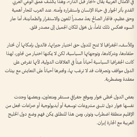
في الأمثال العربية يقال «الجار قبل الدار»، وهذا يكشف عمق الوعي العربي
القديم بأثر الجوار في حياة الإنسان واستقراره وأمنه. عند العرب للجار أهمية
وحق عظيم، فالجار الصالح يعدّ مصدراً للعون والاستقرار والطمأنينة، أما جار
السوء فعكس ذلك تماماً، بل يحوّل المكان الجميل إلى مصدر قلق.
وللأسف، الجغرافيا لا تمنح للدول حق اختيار جيرانها، فالدول بإمكانها أن تختار
حلفاءها، وشركاءها، وتوجهاتها السياسية، لكن لا يمكنها اختيار من تجاور، لهذا
كانت الجغرافيا السياسية أحياناً عبئاً في العلاقات الدولية، لأنها تفرض على
الدول مواقف وتصرفات قد لا ترغب بها، وتجبرها أحياناً على التعايش مع بيئات
معقدة ومضطربة.
بعض الدول تحظى بجوار وموقع جغرافي مستقر ومتعاون، وبعضها وجدت
نفسها بجوار دول تتبنى مشروعات توسعية أو أيديولوجية أو صراعات تجعل من
الإقليم منطقة اضطراب وتوتر، ومن هذا المنطلق يمكن فهم وضع دول الخليج
العربية مع الجارة إيران.