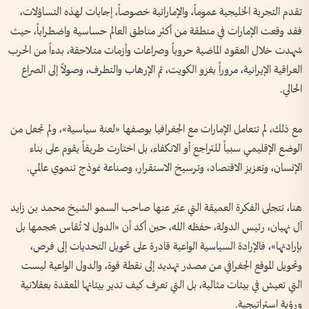
تقدم التجربة الخليجية عموماً، والإماراتية خصوصاً، إجابات لهذه التساؤلات،
فقد وقعت الإمارات في منطقة من أكثر مناطق العالم حساسية واضطراباً، حيث
شهدت خلال العقود الماضية حروباً وصراعات وأزمات متلاحقة، بدءاً من الحرب
العراقية الإيرانية، مروراً بغزو الكويت، ثم الإرهاب والتطرف، وصولاً إلى الصراع
الحالي.
مع ذلك، لم تتعامل الإمارات مع الجغرافيا بوصفها «لعنة سياسية»، ولم تجعل من
الوضع الإقليمي سبباً للتراجع أو الانكفاء، بل اختارت طريقاً يقوم على بناء
الإنسان، وتعزيز الاقتصاد، وترسيخ الاستقرار، وصناعة نموذج تنموي عالمي.
هنا، تتجلى الفكرة العميقة التي عبّر عنها صاحب السمو الشيخ محمد بن زايد
آل نهيان، رئيس الدولة، حفظه الله، حين أكد أن «الدول لا تُقاس بحجمها بل
بإرادتها»، فالإرادة السياسية الواعية قادرة على تحويل التحديات إلى فرص،
وتحويل الموقع الجغرافي من مصدر تهديد إلى نقطة قوة، والدول الواعية ليست
التي تعيش في بيئات مثالية، بل التي تعرف كيف تدير بيئاتها المعقدة بعقلانية
ورؤية استراتيجية.