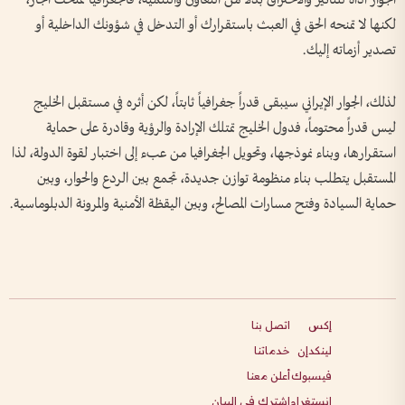
لكنها لا تمنحه الحق في العبث باستقرارك أو التدخل في شؤونك الداخلية أو
تصدير أزماته إليك.
لذلك، الجوار الإيراني سيبقى قدراً جغرافياً ثابتاً، لكن أثره في مستقبل الخليج
ليس قدراً محتوماً، فدول الخليج تمتلك الإرادة والرؤية وقادرة على حماية
استقرارها، وبناء نموذجها، وتحويل الجغرافيا من عبء إلى اختبار لقوة الدولة، لذا
المستقبل يتطلب بناء منظومة توازن جديدة، تجمع بين الردع والحوار، وبين
حماية السيادة وفتح مسارات المصالح، وبين اليقظة الأمنية والمرونة الدبلوماسية.
إكس
اتصل بنا
لينكدإن
خدماتنا
فيسبوك
أعلن معنا
انستغرام
اشترك في البيان