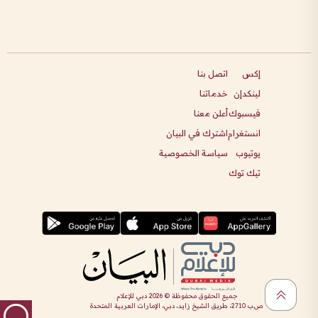
إكس
اتصل بنا
لينكدإن
خدماتنا
فيسبوك
أعلن معنا
انستغرام
اشترك في البيان
يوتيوب
سياسة الخصوصية
تيك توك
جميع الحقوق محفوظة ©
2026
دبي للإعلام
ص.ب 2710، طريق الشيخ زايد، دبي، الإمارات العربية المتحدة