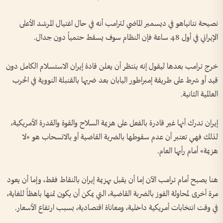
نصيحة نتانياهو في ديسمبر الماضي لترامب أنه في حال اغتيال المرشد الأعلى
الإيراني في أول 48 ساعة فإن النظام سوف يسقط حتمياً دون جدال.
خرج ترامب بعدها ليقول إنه ينتظر أن يعلن قادة إيران الاستسلام الكامل دون
قيد أو شرط على طريقة إمبراطور اليابان بعد ضربها بالقنبلة النووية في الحرب
العالمية الثانية.
إيران تدرك أنها غير قادرة بالفعل على هزيمة السلاح والقوة والقدرة الأمريكية،
لذلك فهي تعتبر أن عدم سقوطها بالضربة القاضية أو بالانسحاب هو «لا
هزيمة» أمام رأيها العام.
هنا يصبح أمام ترامب الآن إما أن يقبل بهزيمة إيران بالنقاط فقط، وإما أن يعود
مرة أخرى لمحاولة الفوز بالضربة القاضية، التي يمكن أن يكون ثمنها باهظاً للغاية،
في وقت انتخابات أمريكية داخلية، ومعاناة اقتصادية، بسبب ارتفاع الأسعار.