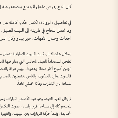
كان الحج يعيش داخل المجتمع بوصفه رحلة إيما
في تفاصيل «الزوادة» تكمن حكاية كاملة عن طبيع
وما يُحمل للحاج في طريقه إلى البيت العتيق،
الجدات وحنين الأمهات، حتى يبدو وكأن الفريج
وخلال هذه الأيام، كانت البيوت الإماراتية تدخل حا
تُطحن استعداداً للعيد، المجالس التي يعلو فيها الذ
الزمن أصبح أكثر صفاءً وهدوءاً.. ويوم عرفة بالتح
فالبيوت تمتلئ بالسكون، والناس ينشغلون بالصيام 
المسافة بين الإمارات ومكة تختفي تماماً.
ثم يطل العيد العود، وهو عيد الأضحى المبارك، وس
المجتمع كله إلى مساحة فرح واسعة، صوت التكبيرات
الجديدة، وتبدأ حركة الزيارات بين البيوت، والقهوة 