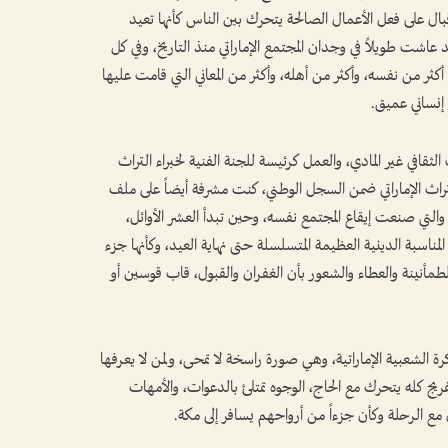
بال على فعل الأعمال الصالحة يتحرك بين الناس كأنها تعيد
عاشت طويلاً في وجدان المجتمع الإماراتي منذ التاريخ، وفي كل
كثر من نفسه، وأكثر من أهله، وأكثر من المعاني التي قامت عليها
 إنساني عميق.
قافي غير المادي، والعمل كرئيسة للجنة الفنية لخبراء التراث
التراث الإماراتي ضمن السجل الوطني، كنت مشرفة أيضاً على ملف
ت، والتي صنعت إيقاع المجتمع نفسه، وحين تبدأ العشر الأوائل،
ناسبة الدينية العظيمة المتسلسلة حتى نهاية العيد، وكأنها جزء
لطمأنينة والعطاء والشعور بأن الغفران والقبول، قاب قوسين أو
ة الشعبية الإماراتية، وهي صورة راسخة لا تمحى، ولمن لا يعرفها
يج كله يتحرك مع الحاج، الوجوه تمتلئ بالدعوات، والأمهات
مع الرحلة وكأن جزءاً من أرواحهم يسافر إلى مكة.