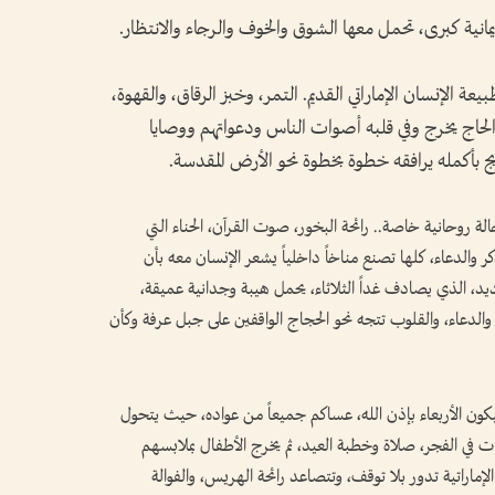
نية كبرى، تحمل معها الشوق والخوف والرجاء والانتظار.
ة الإنسان الإماراتي القديم. التمر، وخبز الرقاق، والقهوة،
 الحاج يخرج وفي قلبه أصوات الناس ودعواتهم ووصايا
 بأكمله يرافقه خطوة بخطوة نحو الأرض المقدسة.
لة روحانية خاصة.. رائحة البخور، صوت القرآن، الحناء التي
كر والدعاء، كلها تصنع مناخاً داخلياً يشعر الإنسان معه بأن
ديد، الذي يصادف غداً الثلاثاء، يحمل هيبة وجدانية عميقة،
والدعاء، والقلوب تتجه نحو الحجاج الواقفين على جبل عرفة وكأن
يكون الأربعاء بإذن الله، عساكم جميعاً من عواده، حيث يتحول
 في الفجر، صلاة وخطبة العيد، ثم يخرج الأطفال بملابسهم
الإماراتية تدور بلا توقف، وتتصاعد رائحة الهريس، والفوالة