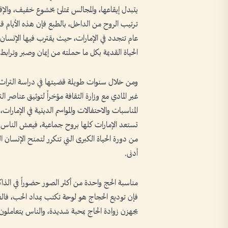
يتبدل إيقاعها، والمجالس تمتلئ بخشوع خفيف، والإق
ترتيب الروح من الداخل، بالطبع فإن هذه الأيام قد 
عام تتجدد في الإمارات، حيث يقترب فيها الإنسان أ
الحياة القديمة بكل ما حملته من إيمان وصبر وترابط
ومن خلال سنوات طويلة قضيتها في دراسة التراث الث
غير المادي مع وزارة الثقافة مؤخراً لتوثيق عناصر 
المناسبات والاحتفالات والمواسم الدينية في الإمارا
تستعد الإمارات كلها بروح جماعية، فيعش الناس الم
من دورة الحياة الكبرى التي تتكرر لتمنح الإنسان ا
أدنى.
مناسبة الحج واحدة من أكثر الصور حضوراً في الذاكر
فإن توديع الحجاج هو لوحة تكتب بمداد الحب، فالفر
يجهزن زوادة الحاج بمحبة شديدة، والناس يتعاملون 