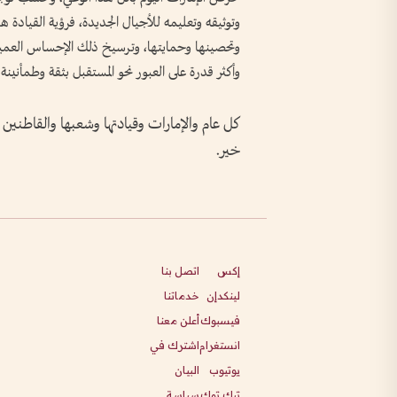
وتوثيقه وتعليمه للأجيال الجديدة، فرؤية القيادة هي
وتحصينها وحمايتها، وترسيخ ذلك الإحساس العميق ال
وأكثر قدرة على العبور نحو المستقبل بثقة وطمأنينة.
كل عام والإمارات وقيادتها وشعبها والقاطنين ع
خير.
إكس
اتصل بنا
لينكدإن
خدماتنا
فيسبوك
أعلن معنا
انستغرام
اشترك في
يوتيوب
البيان
تيك توك
سياسة