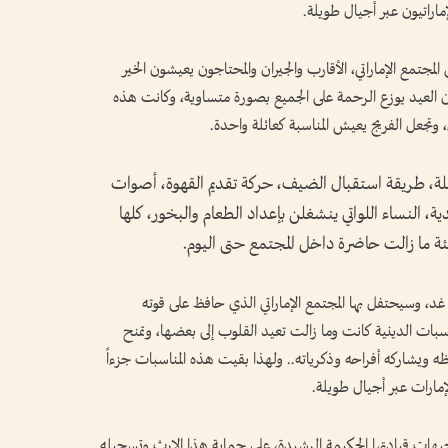
ماراتيون عبر أجيال طويلة.
مجتمع الإماراتي، الأقارب والجيران والمحتاجون يعيشون الخير
أن العيد يوزع الرحمة على الجميع بصورة متساوية، وكانت هذه
، وتجعل الفريج يعيش المناسبة كعائلة واحدة.
كاملة، طريقة استقبال الضيف، حركة تقديم القهوة، أصوات
ية، النساء اللواتي ينشغلن بإعداد الطعام والبخور، كلها
 ما زالت حاضرة داخل المجتمع حتى اليوم.
غد، وسيحتفل بها المجتمع الإماراتي الذي حافظ على قوته
ناسبات الدينية كانت وما زالت تعيد القلوب إلى بعضها، وتمنح
فظه ويشاركه أفراحه وذكرياته.. ولهذا بقيت هذه المناسبات جزءاً
إمارات عبر أجيال طويلة.
هات قيادتها الحكيمة الرشيدة، على حماية هذا الإرث وتسجيله