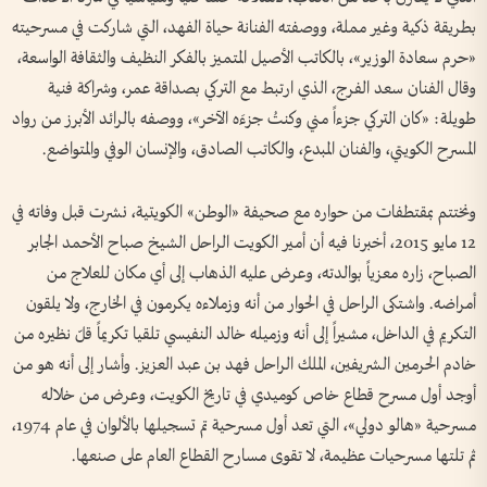
بطريقة ذكية وغير مملة، ووصفته الفنانة حياة الفهد، التي شاركت في مسرحيته
«حرم سعادة الوزير»، بالكاتب الأصيل المتميز بالفكر النظيف والثقافة الواسعة،
وقال الفنان سعد الفرج، الذي ارتبط مع التركي بصداقة عمر، وشراكة فنية
طويلة: «كان التركي جزءاً مني وكنتُ جزءَه الآخر»، ووصفه بالرائد الأبرز من رواد
المسرح الكويتي، والفنان المبدع، والكاتب الصادق، والإنسان الوفي والمتواضع.
ونختتم بمقتطفات من حواره مع صحيفة «الوطن» الكويتية، نشرت قبل وفاته في
12 مايو 2015، أخبرنا فيه أن أمير الكويت الراحل الشيخ صباح الأحمد الجابر
الصباح، زاره معزياً بوالدته، وعرض عليه الذهاب إلى أي مكان للعلاج من
أمراضه. واشتكى الراحل في الحوار من أنه وزملاءه يكرمون في الخارج، ولا يلقون
التكريم في الداخل، مشيراً إلى أنه وزميله خالد النفيسي تلقيا تكريماً قلّ نظيره من
خادم الحرمين الشريفين، الملك الراحل فهد بن عبد العزيز. وأشار إلى أنه هو من
أوجد أول مسرح قطاع خاص كوميدي في تاريخ الكويت، وعرض من خلاله
مسرحية «هالو دولي»، التي تعد أول مسرحية تم تسجيلها بالألوان في عام 1974،
ثم تلتها مسرحيات عظيمة، لا تقوى مسارح القطاع العام على صنعها.