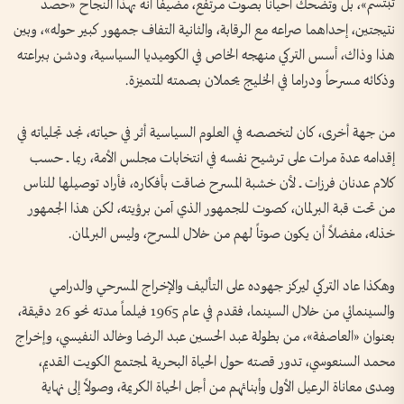
تبتسم»، بل وتُضحك أحياناً بصوت مرتفع، مضيفاً أنه بهذا النجاح «حصد
نتيجتين، إحداهما صراعه مع الرقابة، والثانية التفاف جمهور كبير حوله»، وبين
هذا وذاك، أسس التركي منهجه الخاص في الكوميديا السياسية، ودشن ببراعته
وذكائه مسرحاً ودراما في الخليج يحملان بصمته المتميزة.
من جهة أخرى، كان لتخصصه في العلوم السياسية أثر في حياته، نجد تجلياته في
إقدامه عدة مرات على ترشيح نفسه في انتخابات مجلس الأمة، ربما ــ حسب
كلام عدنان فرزات ــ لأن خشبة المسرح ضاقت بأفكاره، فأراد توصيلها للناس
من تحت قبة البرلمان، كصوت للجمهور الذي آمن برؤيته، لكن هذا الجمهور
خذله، مفضلاً أن يكون صوتاً لهم من خلال المسرح، وليس البرلمان.
وهكذا عاد التركي ليركز جهوده على التأليف والإخراج المسرحي والدرامي
والسينمائي من خلال السينما، فقدم في عام 1965 فيلماً مدته نحو 26 دقيقة،
بعنوان «العاصفة»، من بطولة عبد الحسين عبد الرضا وخالد النفيسي، وإخراج
محمد السنعوسي، تدور قصته حول الحياة البحرية لمجتمع الكويت القديم،
ومدى معاناة الرعيل الأول وأبنائهم من أجل الحياة الكريمة، وصولاً إلى نهاية