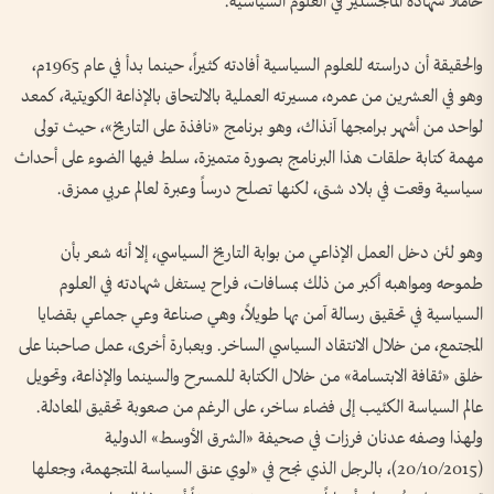
حاملاً شهادة الماجستير في العلوم السياسية.
والحقيقة أن دراسته للعلوم السياسية أفادته كثيراً، حينما بدأ في عام 1965م،
وهو في العشرين من عمره، مسيرته العملية بالالتحاق بالإذاعة الكويتية، كمعد
لواحد من أشهر برامجها آنذاك، وهو برنامج «نافذة على التاريخ»، حيث تولى
مهمة كتابة حلقات هذا البرنامج بصورة متميزة، سلط فيها الضوء على أحداث
سياسية وقعت في بلاد شتى، لكنها تصلح درساً وعبرة لعالم عربي ممزق.
وهو لئن دخل العمل الإذاعي من بوابة التاريخ السياسي، إلا أنه شعر بأن
طموحه ومواهبه أكبر من ذلك بمسافات، فراح يستغل شهادته في العلوم
السياسية في تحقيق رسالة آمن بها طويلاً، وهي صناعة وعي جماعي بقضايا
المجتمع، من خلال الانتقاد السياسي الساخر. وبعبارة أخرى، عمل صاحبنا على
خلق «ثقافة الابتسامة» من خلال الكتابة للمسرح والسينما والإذاعة، وتحويل
عالم السياسة الكئيب إلى فضاء ساخر، على الرغم من صعوبة تحقيق المعادلة.
ولهذا وصفه عدنان فرزات في صحيفة «الشرق الأوسط» الدولية
(20/10/2015)، بالرجل الذي نجح في «لوي عنق السياسة المتجهمة، وجعلها