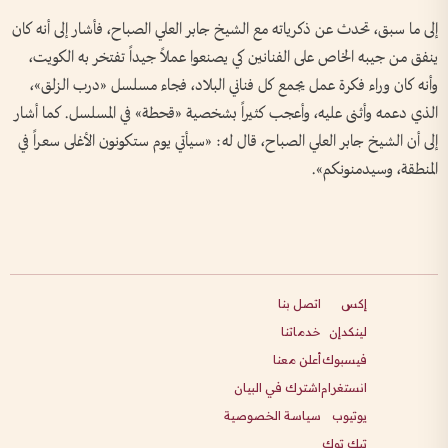
إلى ما سبق، تحدث عن ذكرياته مع الشيخ جابر العلي الصباح، فأشار إلى أنه كان
ينفق من جيبه الخاص على الفنانين كي يصنعوا عملاً جيداً تفتخر به الكويت،
وأنه كان وراء فكرة عمل يجمع كل فناني البلاد، فجاء مسلسل «درب الزلق»،
الذي دعمه وأثنى عليه، وأعجب كثيراً بشخصية «قحطة» في المسلسل. كما أشار
إلى أن الشيخ جابر العلي الصباح، قال له: «سيأتي يوم ستكونون الأغلى سعراً في
المنطقة، وسيدمنونكم».
إكس
اتصل بنا
لينكدإن
خدماتنا
فيسبوك
أعلن معنا
انستغرام
اشترك في البيان
يوتيوب
سياسة الخصوصية
تيك توك