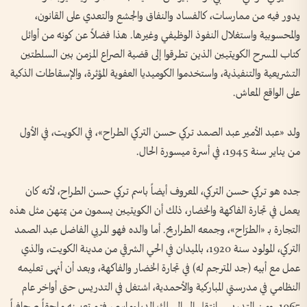
يدور فيه من ممارسات، كالفساد والنفاق والجشع والتعدي على القانون،
والمحسوبية واستغلال النفوذ الوظيفي وغيرها. هذا فضلاً عن كونه من أوائل
كتاب المسرح الكويتيين الذين تطرقوا إلى قضية الصراع المزمن بين السلطتين
التشريعية والتنفيذية، واستخدموا الكوميديا العفوية المؤثرة، والإسقاطات الذكية
على الواقع المعاش.
ولد «عبد الأمير عبد الصمد تركي حسن التركي الطراح»، في الكويت، في الأول
من يناير سنة 1945، في أسرة ميسورة الحال.
جده هو تركي حسن التركي، المعروف أيضاً باسم تركي حسن الطراح، لأنه كان
يعمل في تجارة الفاكهة والخضار، ذلك أن الكويتيين يسمون من يمتهن مثل هذه
التجارة بـ «الطرّاح»، وجمعه الطراريح. أما والده فهو المربي الفاضل عبد الصمد
التركي، المولود سنة 1920، بالميدان في الحي الشرقي من مدينة الكويت، والذي
عمل مع أبيه (جد المترجم له) في تجارة الخضار والفاكهة، وبعد أن أنهى تعليمه
النظامي في مدرستي المباركية والأحمدية، اشتغل في التدريس حتى أواخر عام
1965. ومن التدريس انتقل إلى السلك الدبلوماسي، فتم تعيينه ملحقاً صحافياً