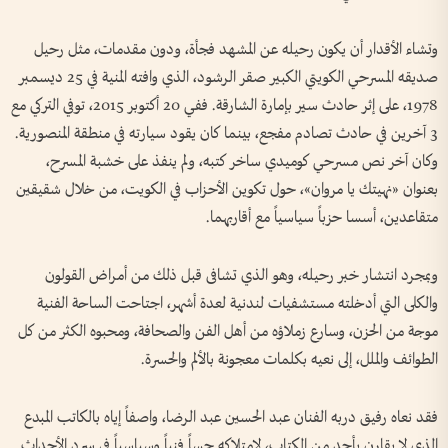
وتشاء الأقدار أن يكون رحيله عن المشهد فجأة، ودون مقدمات، مثل رحيل
صديقه المسرحي الكويتي الكبير صقر الرشود، الذي وافته المنية في 25 ديسمبر
1978، على إثر حادث سير بإمارة الشارقة. ففي 20 أكتوبر 2015، توفي التركي مع
3 آخرين في حادث تصادم مفجع، بينما كان يقود سيارته في منطقة المنصورية.
وكان آخر نص مسرحي كوميدي ساخر كتبه، ولم ينفذ على خشبة المسرح،
بعنوان «نهيتك يا مروان»، حول تكوين الأحزاب في الكويت، من خلال شقيقين
متقاعدين، أسسا حزباً سياسياً مع أقاربهما.
وبمجرد انتشار خبر رحيله، وهو الذي تشافى قبل ذلك من أمراض القولون
والكلى التي أدخلته مستشفيات لندنية لعدة أشهر، اجتاحت الساحة الفنية
موجة من الحزن، وسارع زملاؤه من أهل الفن والصحافة، ومحبوه الكثر من كل
الطوائف والملل، إلى نعيه بكلمات معجونة بالألم والحسرة.
فقد نعاه رفيق دربه الفنان عبد الحسين عبد الرضا، واصفاً إياه بالكاتب المبدع
الذي لا يقارن بأحد من الكتاب، لامتلاكه حساً فنياً وسياسياً في سرد الأحداث