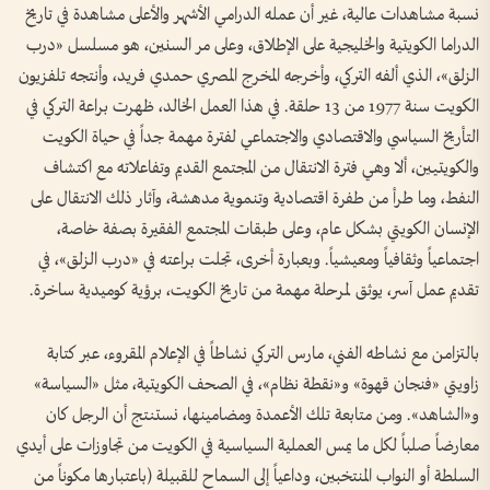
نسبة مشاهدات عالية، غير أن عمله الدرامي الأشهر والأعلى مشاهدة في تاريخ
الدراما الكويتية والخليجية على الإطلاق، وعلى مر السنين، هو مسلسل «درب
الزلق»، الذي ألفه التركي، وأخرجه المخرج المصري حمدي فريد، وأنتجه تلفزيون
الكويت سنة 1977 من 13 حلقة. في هذا العمل الخالد، ظهرت براعة التركي في
التأريخ السياسي والاقتصادي والاجتماعي لفترة مهمة جداً في حياة الكويت
والكويتيين، ألا وهي فترة الانتقال من المجتمع القديم وتفاعلاته مع اكتشاف
النفط، وما طرأ من طفرة اقتصادية وتنموية مدهشة، وآثار ذلك الانتقال على
الإنسان الكويتي بشكل عام، وعلى طبقات المجتمع الفقيرة بصفة خاصة،
اجتماعياً وثقافياً ومعيشياً. وبعبارة أخرى، تجلت براعته في «درب الزلق»، في
تقديم عمل آسر، يوثق لمرحلة مهمة من تاريخ الكويت، برؤية كوميدية ساخرة.
بالتزامن مع نشاطه الفني، مارس التركي نشاطاً في الإعلام المقروء، عبر كتابة
زاويتي «فنجان قهوة» و«نقطة نظام»، في الصحف الكويتية، مثل «السياسة»
و«الشاهد». ومن متابعة تلك الأعمدة ومضامينها، نستنتج أن الرجل كان
معارضاً صلباً لكل ما يمس العملية السياسية في الكويت من تجاوزات على أيدي
السلطة أو النواب المنتخبين، وداعياً إلى السماح للقبيلة (باعتبارها مكوناً من