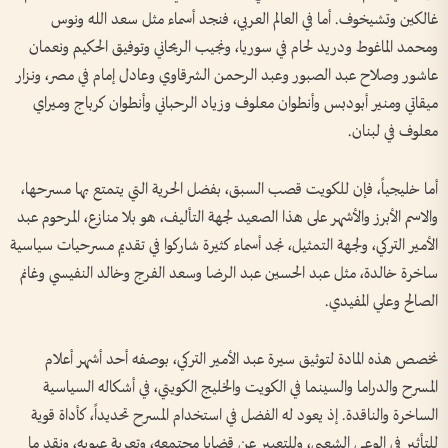
غالكين وتشيخوف. أما في العالم العربي، فنجد أسماء مثل سعد الله ونوس
ومحمد الماغوط ودريد لحام في سوريا، ونجيب الريحاني وتوفيق الحكيم ونعمان
عاشور وصلاح عبد الصبور وعبد الرحمن الشرقاوي وعادل إمام في مصر، ونزار
ميقاتي ومنير أبودبس وأنطوان معلوف وزياد الرحباني وأنطوان كرباج وميراي
معلوف في لبنان.
أما خليجياً، فإن للكويت قصب السبق، بفضل الحرية التي يتمتع بها مسرحها،
والاسم الأبرز والأشهر على هذا الصعيد لجهة التأليف، هو بلا منازع، المرحوم عبد
الأمير التركي، ولجهة التمثيل، نجد أسماء كثيرة شاركوا في تقديم مسرحيات سياسية
ساخرة خالدة، مثل عبد الحسين عبد الرضا وسعد الفرج وخالد النفيسي وغانم
الصالح وعلي المفيدي.
نخصص هذه المادة لتوثيق سيرة عبد الأمير التركي، بوصفه أحد أشهر أعلام
المسرح والدراما والسينما في الكويت والخليج الكويتي، في أشكاله السياسية
الساخرة والناقدة. إذ يعود له الفضل في استخدام المسرح تحديداً، كأداة قوية
للتأثير في الوعي الشعبي، وللتعبير عن قضايا مجتمعه، وتعرية عيوبه، ونقد ما