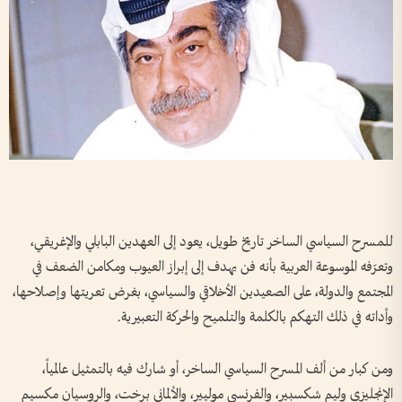
للمسرح السياسي الساخر تاريخ طويل، يعود إلى العهدين البابلي والإغريقي،
وتعرّفه الموسوعة العربية بأنه فن يهدف إلى إبراز العيوب ومكامن الضعف في
المجتمع والدولة، على الصعيدين الأخلاقي والسياسي، بغرض تعريتها وإصلاحها،
وأداته في ذلك التهكم بالكلمة والتلميح والحركة التعبيرية.
ومن كبار من ألف المسرح السياسي الساخر، أو شارك فيه بالتمثيل عالمياً،
الإنجليزي وليم شكسبير، والفرنسي موليير، والألماني برخت، والروسيان مكسيم