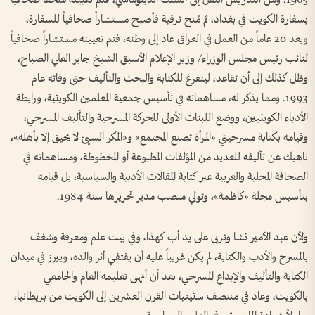
بسفارة الكويت في بغداد، ثم مُنح ترقية فأصبح مستشاراً صحافياً للسفارة،
وبعد 20 عاماً من العمل في العراق عاد إلى وطنه، فتم تعيينه مستشاراً صحافياً
لنائب رئيس مجلس الوزراء/ وزير الإعلام الأسبق الشيخ جابر العلي الصباح،
وظل كذلك إلى أن تقاعد، ليتفرغ للكتابة والبحث والتأليف حتى وفاته عام
1993. ومما يذكر له، مساهماته في تأسيس جمعية المعلمين الكويتية، ورابطة
الأدباء الكويتيين، ووضع اللبنات الأولى للحركة المسرحية والتأليف المسرحي،
وقيامه بكتابة مسرحيتي «المرأة تصنع المجتمع» و«المكر السيئ لا يحيق إلا بأهله»،
ناهيك عن تأليفه للعديد من المؤلفات المطبوعة أو المخطوطة، ومساهماته في
الصحافة المحلية والعربية عبر كتابة المقالات الأدبية والسياسية، بل قيامه
بتأسيس مجلة «كاظمة»، وتولي منصب مدير تحريرها سنة 1984.
ولأن عبد الأمير نشا وتربى على يد أب كهذا، وفي بيت علم ومعرفة وشغف
بالمسرح والأدب والكتابة، لم يكن غريباً عليه أن يقتفي أثر والده، ويبرز في ميدان
الكتابة والتأليف والإبداع المسرحي، بعد أن أنهى تعليمه العام والجامعي
بالكويت، وعاد في منتصف ستينيات القرن العشرين إلى الكويت من بريطانيا،