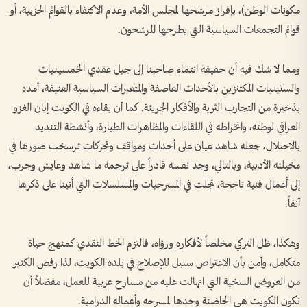
مكونات الوطن)، بإفراز مرشحها لمجلس الأمة، وعدم الاكتفاء بالقوائم الحزبية، أو
قوائم التجمعات السياسية التي يطرحها المرشحون.
ومما لا شك فيه أن حقيقة انتماء صاحبنا إلى جيل عقدي الخمسينيات
والستينيات المكتنزين بالأحداث العاصفة والمتغيرات السياسية العنيفة، أمده
بذخيرة من التجارب الثرية والأفكار الجريئة. كما أن بقاءه في الكويت إبان الغزو
العراقي لوطنه، وانخراطه في اللقاءات والمظاهرات الطيارة، وأنشطة التنديد
بالاحتلال، جعله شاهد عيان على أحداث ومواقف وتحركات ترسخت صورها في
مخيلته الأدبية، وبالتالي، وجد نفسه قادراً على ترجمة ما شاهد وعايش وجرب،
إلى أعمال فنية ناجحة، تجلت في المسرحيات والمسلسلات التي أتينا على ذكرها
آنفاً.
وهكذا، ظل التركي مخلصاً لأفكاره ورؤاه، فالتزم الخط النقدي كمنهج حياة
متكامل، وآمن بأن الاعتراض سبيل للإصلاح في بلده الكويت، لذا رفض الكثير
من العروض السخية التي انهالت عليه من مسارح عربية للعمل، مفضلاً أن
تكون الكويت هي الحاضنة وحدها لمسرحه وأعماله الدرامية.