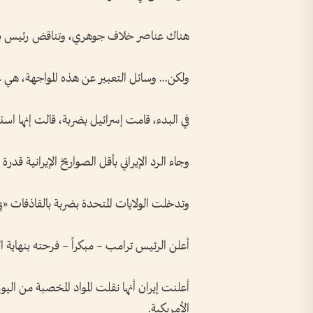
هناك عناصر خلاف جوهري، وتناقض رئيس بين
ولكن... وسائل التعبير عن هذه المواجهة، هي 
في البدء، قامت إسرائيل بضربة، قالت إنها است
وجاء الرد الإيراني بأقل الصواريخ الإيرانية قدرة
وتدخلت الولايات المتحدة بضربة بالقاذفات «بي 2»، وبالصواريخ الكروز المنطلقة من الغواص
أعلن الرئيس ترامب – مبكراً – فرحته بنهاية الب
أعلنت إيران أنها نقلت المواد المخصبة من اليو
الأمريكية.