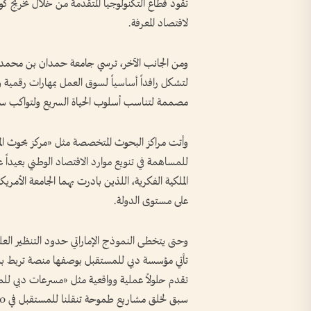
تقود قطاع التكنولوجيا المتقدمة من خلال تخريج ك
لاقتصاد المعرفة.
ومن الجانب الآخر، ترسي جامعة حمدان بن محمد الذكي
لتشكل رافداً أساسياً لسوق العمل بمهارات رقمية و
مصممة لتناسب أسلوب الحياة السريع ولتواكب سوق الع
وأتت مراكز البحوث المتخصصة مثل «مركز بحوث ال
للمساهمة في تنويع موارد الاقتصاد الوطني بعيداً ع
الملكية الفكرية، اللذين بادرت بهما الجامعة الأمري
على مستوى الدولة.
وحتى يتخطى النموذج الإماراتي حدود التنظير ال
تأتي مؤسسة دبي للمستقبل بوصفها منصة تربط بين ا
تقدم حلولاً عملية وواقعية مثل «مسرعات دبي للم