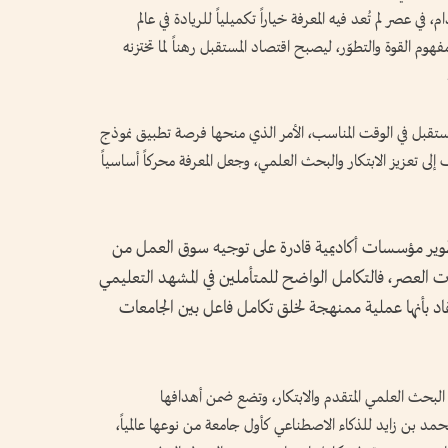
م، في عصر لم تُعد فيه المعرفة خياراً تكميلياً للريادة في عالم
م القوة والتطوّر، ليصبح اقتصاد المستقبل رهناً لما تختزنه
لمستقبل في الوقت المناسب، الأمر الذي منحها فرصة تطبيق نموذج
ى تعزيز الابتكار والبحث العلمي، وجعل المعرفة محركاً أساسياً
وير مؤسسات أكاديمية قادرة على توجيه سوق العمل من
عصر، فالتكامل الواضح للمتأملين في المشهد التعليمي
قاد بأنها عملية ممنهجة لخلق تكامل فاعل بين الجامعات
 البحث العلمي المتقدم والابتكار، وتضع ضمن أهدافها
محمد بن زايد للذكاء الاصطناعي كأول جامعة من نوعها عالمياً،