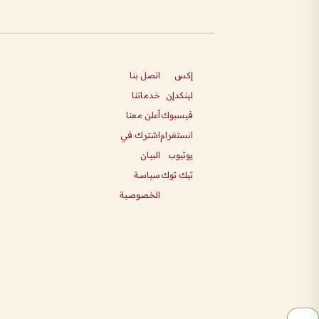
إكس
اتصل بنا
لينكدإن
خدماتنا
فيسبوك
أعلن معنا
انستغرام
اشترك في
يوتيوب
البيان
تيك توك
سياسة
الخصوصية