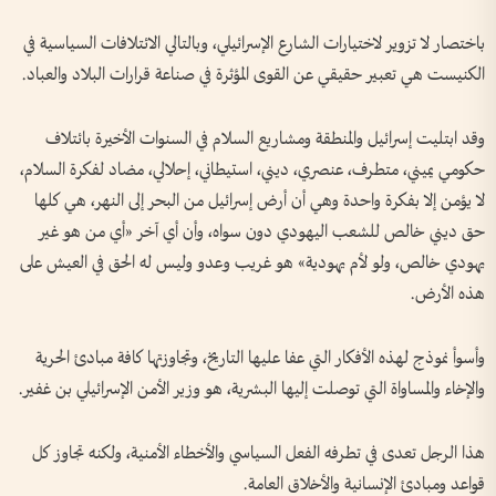
باختصار لا تزوير لاختيارات الشارع الإسرائيلي، وبالتالي الائتلافات السياسية في
الكنيست هي تعبير حقيقي عن القوى المؤثرة في صناعة قرارات البلاد والعباد.
وقد ابتليت إسرائيل والمنطقة ومشاريع السلام في السنوات الأخيرة بائتلاف
حكومي يميني، متطرف، عنصري، ديني، استيطاني، إحلالي، مضاد لفكرة السلام،
لا يؤمن إلا بفكرة واحدة وهي أن أرض إسرائيل من البحر إلى النهر، هي كلها
حق ديني خالص للشعب اليهودي دون سواه، وأن أي آخر «أي من هو غير
يهودي خالص، ولو لأم يهودية» هو غريب وعدو وليس له الحق في العيش على
هذه الأرض.
وأسوأ نموذج لهذه الأفكار التي عفا عليها التاريخ، وتجاوزتها كافة مبادئ الحرية
والإخاء والمساواة التي توصلت إليها البشرية، هو وزير الأمن الإسرائيلي بن غفير.
هذا الرجل تعدى في تطرفه الفعل السياسي والأخطاء الأمنية، ولكنه تجاوز كل
قواعد ومبادئ الإنسانية والأخلاق العامة.