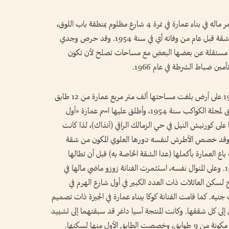
كان الفنان الراحل أنور وجدي في مقدمة من استثمر ماله في بناء عمارة في نمرة 4 شارع مظلوم بمنطقة باب اللوق،
حيث بدأ في تشييد المبنى المكون من 10 أدوار و81 شقة قبل عام من وفاته أي في سنة 1954. وقد حرص وجدي
نيقة مستقلة عن بعضها البعض مع مساحات تصلح لأن تكون
ن ضباط الشرطة في عام 1966.
تلاه الموسيقار فريد الأطرش الذي شيد في عام 1955 على أرض بلغت مساحتها ألف متر مربع عمارة من 12 طابق
بتكلفة بلغت 150 ألف جنيه، طبقاً لما ورد في تحقيق لمجلة الكواكب سنة 1954، وأطلق عليها اسم عمارة «أول
لى كورنيش النيل في حي الزمالك الراقي (آنذاك)، لذا كانت
. وقد خصص الأطرش لنفسه دورها العلوي المكون من شقة
العمارة بأكملها (عدا الشقة الخاصة به) قبل أن تطالها
هوجة التأميمات الاشتراكية التي بدأت في عام 1962. وعلى المنوال نفسه، استثمرت الفنانة زوزو ماضي مالها في
كن العائلات ذات العدد الكبير في أول شارع الهرم في
ت القرن العشرين، بتكلفة بلغت 25 ألف جنيه. كما قامت الفنانة كوكا ببناء عمارة في الجيزة ذات تصميم
لى كل شققها. وكانت المنتجة آسيا داغر قد سبقتهما إلى تشييد
لأول منها لسكنها.