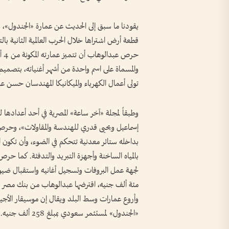
والمسماة على اسم واحدة من أشهر أغنياته، بتصميم
تولى أعمال الكهرباء والميكانيكا المهندسان حسن
إسماعيل ويحيى قدري للهندسة والمقاولات»، وحرص
بداخله ستائر معدنية تتحكم في الضوء، وأن تكون 
بالمياه الساخنة وأجهزة التبريد والتدفئة. كما ح
لجهة عمل البروفات وتسجيل أغانيه واستقبال ضيوفه
مئة ألف جنيه، اقترضها عبدالوهاب من بنك مصر 
وأروع عمارات وسط البلد ويقال إن موسيقار الأجيال 
«الجندول» لمستثمر سعودي بمبلغ 258 ألف جنيه.