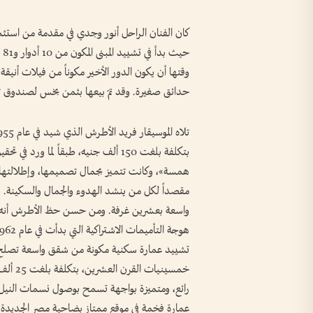
وقتها أن يكون الدور الأخير مكوناً من فيلات أ
حدائق صغيرة. وقد تمّ بيعها بثمن بخس لصندوق تأمي
همسة»، وكانت تتميز بجمال تصميمها، وإطلالتها ع
مقصداً لكل من ينشد الهدوء والجمال والسكينة
واسعة بعشرين غرفة. ومن حسن حظ الأطرش أنه باع 
تشييد عمارة سكنية مكونة من شقق واسعة تصلح لس
خمسينيا
رائع، ومتميزة بواجهة تسمح بوصول نسمات النيل إ
عمارة فخمة في موقع ممتاز بضاحية مصر الجديدة مكونة من 9 طوابق، وخصصت الطابق ا