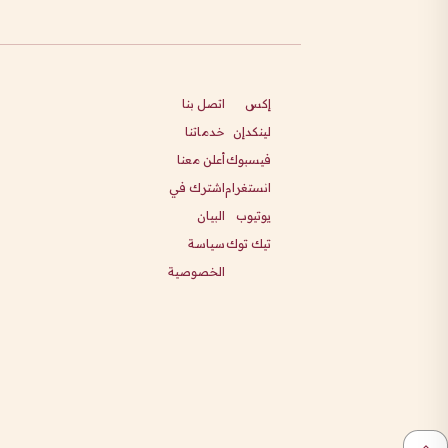
إكس
اتصل بنا
لينكدإن
خدماتنا
فيسبوك
أعلن معنا
انستغرام
اشترك في
يوتيوب
البيان
تيك توك
سياسة
الخصوصية