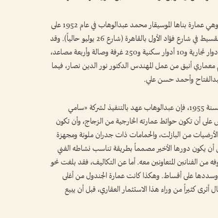
يقودنا ما سبق إلى الحديث عن عمارة «الجندول»، وهي عمارة بناها الموسيقار محمد عبدالوهاب في عام 1952 على
قطعة أرض اشتراها خلال الحرب العالمية الثانية بالتقسيط في شارع فؤاد الأول بالقاهرة (شارع 26 يوليو حالياً). وقد
حرص عبدالوهاب أن تتميز عمارته المكونة من 4 أدوار تجارية و10 أدوار سكنية و250 غرفة وصالة وأربعة مصاعد،
 معماري أنيق من عمل المهندس الدكتور نور الدين نصار، فيما
 عبدالفتاح وأحمد حسن علي.
وطبقاً لمجلة «آخر ساعة» المصرية في أحد أعدادها لسنة 1955، فإن عبدالوهاب عهد بالتنفيذ لشركة «سامي
 على أن تكون حوائط عمارته الخارجية من الزجاج، وأن تكون
الأرضيات من البازلت، والحمامات ذات جدران ملونة ومجهزة
رص أن يكون دورها الأخير مصمماً بطريقة تناسب نشاطه الفني
 من الفنانين المتعاونين معه. أما عن التكاليف، فقد بلغت نحو
وسددها على أقساط. وهكذا كانت عمارة الجندول من أغلى
أثرى كثيراً من وراء هذا الاستثمار العقاري، قبل أن يبيع