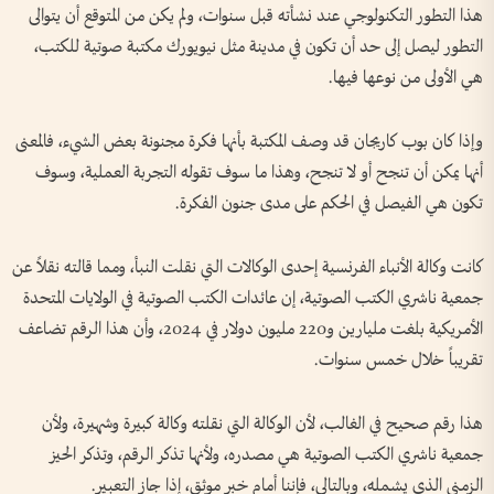
هذا التطور التكنولوجي عند نشأته قبل سنوات، ولم يكن من المتوقع أن يتوالى
التطور ليصل إلى حد أن تكون في مدينة مثل نيويورك مكتبة صوتية للكتب،
هي الأولى من نوعها فيها.
وإذا كان بوب كاريجان قد وصف المكتبة بأنها فكرة مجنونة بعض الشيء، فالمعنى
أنها يمكن أن تنجح أو لا تنجح، وهذا ما سوف تقوله التجربة العملية، وسوف
تكون هي الفيصل في الحكم على مدى جنون الفكرة.
كانت وكالة الأنباء الفرنسية إحدى الوكالات التي نقلت النبأ، ومما قالته نقلاً عن
جمعية ناشري الكتب الصوتية، إن عائدات الكتب الصوتية في الولايات المتحدة
الأمريكية بلغت مليارين و220 مليون دولار في 2024، وأن هذا الرقم تضاعف
تقريباً خلال خمس سنوات.
هذا رقم صحيح في الغالب، لأن الوكالة التي نقلته وكالة كبيرة وشهيرة، ولأن
جمعية ناشري الكتب الصوتية هي مصدره، ولأنها تذكر الرقم، وتذكر الحيز
الزمني الذي يشمله، وبالتالي، فإننا أمام خبر موثق، إذا جاز التعبير.