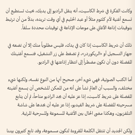
وكانت الفكرة في شرط الكاسيت، أنه ينقل الراديو إلى يديك، بحيث تستطيع أن
تسمع أغنية لأم كلثوم مثلاً أو عبد الحليم في أي وقت تريده، بدلاً من أن ترتبط
بتوقيتات إذاعة الأغاني على موجات الإذاعة في توقيتات محددة سلفاً.
ذلك أن شريط الكاسيت إذا كان في يدك، فليس مطلوباً منك إلا أن تضعه في
جهاز التسجيل أو «الريكوردر»، ثم تضغط على زر التشغيل، فتسمع أغنيتك
المفضلة دون أن تكون مضطراً إلى انتظار إذاعتها في الراديو.
أما الكتب الصوتية، فهي شيء آخر، صحيح أنها من النوع نفسه، ولكنها شيء
مختلف، والسبب أن العالم نشأ على أنه من الممكن للشخص أن يسمع أغنيته
المفضلة على شريط كاسيت، إذا عز عليه أن يجد الراديو متاحاً، ثم أن يتابع
مسرحيته المفضلة على شريط الفيديو، إذا عز عليه أن يجدها على شاشة
التلفزيون، وهكذا مضى الحال بين الأغنية المسموعة والمسرحية المرئية.
ولكن الجديد أن تنتقل الكلمة المقروءة لتكون مسموعة، وقد تابع كثيرون بيننا