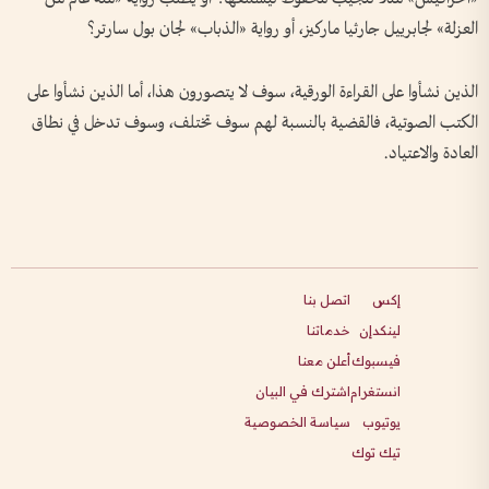
العزلة» لجابرييل جارثيا ماركيز، أو رواية «الذباب» لجان بول سارتر؟
الذين نشأوا على القراءة الورقية، سوف لا يتصورون هذا، أما الذين نشأوا على
الكتب الصوتية، فالقضية بالنسبة لهم سوف تختلف، وسوف تدخل في نطاق
العادة والاعتياد.
إكس
اتصل بنا
لينكدإن
خدماتنا
فيسبوك
أعلن معنا
انستغرام
اشترك في البيان
يوتيوب
سياسة الخصوصية
تيك توك