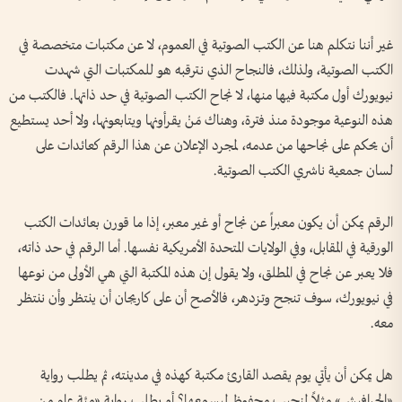
غير أننا نتكلم هنا عن الكتب الصوتية في العموم، لا عن مكتبات متخصصة في
الكتب الصوتية، ولذلك، فالنجاح الذي نترقبه هو للمكتبات التي شهدت
نيويورك أول مكتبة فيها منها، لا نجاح الكتب الصوتية في حد ذاتها. فالكتب من
هذه النوعية موجودة منذ فترة، وهناك مَنْ يقرأونها ويتابعونها، ولا أحد يستطيع
أن يحكم على نجاحها من عدمه، لمجرد الإعلان عن هذا الرقم كعائدات على
لسان جمعية ناشري الكتب الصوتية.
الرقم يمكن أن يكون معبراً عن نجاح أو غير معبر، إذا ما قورن بعائدات الكتب
الورقية في المقابل، وفي الولايات المتحدة الأمريكية نفسها. أما الرقم في حد ذاته،
فلا يعبر عن نجاح في المطلق، ولا يقول إن هذه المكتبة التي هي الأولى من نوعها
في نيويورك، سوف تنجح وتزدهر، فالأصح أن على كاريجان أن ينتظر وأن ننتظر
معه.
هل يمكن أن يأتي يوم يقصد القارئ مكتبة كهذه في مدينته، ثم يطلب رواية
«الحرافيش» مثلاً لنجيب محفوظ ليسمعها؟ أو يطلب رواية «مئة عام من