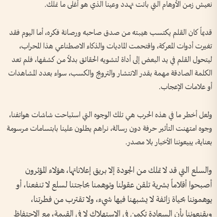
نعيش زمن الأوهام التي باتت تهدد وعينا الذي هو أغلى ما نملك.
قديماً كان القلم يكتسب هيبته من صدق صاحبه ورصانة فكره، أما اليوم فقد
تغيرت أدوات المعركة، واقتحمت الماديات والذكاء الاصطناعي هذا المحراب،
ليتحول القلم في يد البعض إلى أداة لتشويه الحقائق بدلاً من كشفها، فلم تعد
الكلمة الصادقة مهمة بقدر الانتشار والترويج والكسب، سواء بعدد المشاهدات
أو علامات الإعجاب.
ولعل أخطر ما في هذه الحرب هي تلك الوجوه التي استباحت شاشات هواتفنا،
وجوه امتهنت التأثير حرفة دون رسالة، نراهم يطلون علينا بابتسامات مرسومة
بعناية، يبيعوننا الأخبار بلا مصدر.
والسلع التي قد لا تملك من الجودة إلا بريق إعلاناتها، هؤلاء المؤثرون
أصبحوا أقلاماً بشرية تلقن عقولنا وتوهمنا بحاجتنا لسلع لا تنفعنا، أو
يوهموننا بحياة زائفة لا يشبهنا فيها شيء، ولا تقترب من فطرتنا،
ويقنعوننا بأن السعادة تكمن في الاستهلاك لا في القيمة، مع الاحتفاظ