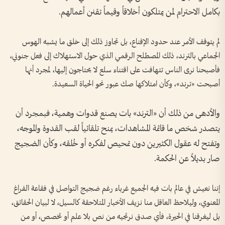
بكامل الاحترام لمن يمتلكون أخلاقاً وقيماً تقنن أعمالهم.
لم يتوقف الأمر عند حدود الإقناع، بل تجاوز ذلك إلى خلق ما يشبه الهوس
الجماعي بالترند، ذلك المصطلح الرقمي الذي حول الاستهلاك إلى فعل جنوني،
فأصبحنا نرى الناس تتهافت على اقتناء سلع لا يحتاجون إليها، لمجرد أنها
أصبحت «ترند»، وكأن امتلاكها صك عبور نحو الحياة السعيدة.
والأدهى من ذلك أن «الترند» بات يصنع قدوات وهمية، فبمجرد أن
يتصدر شخص ما قائمة المشاهدات، يمنح تلقائياً لقب القدوة والموجه،
وتفتح له عقول الكثيرين دون تمحيص لفكره أو خُلقه، وكأن الضجيج
صار بديلاً عن الحكمة.
إننا نعيش في عالم بات فيه الجميع غرباء رغم ضجيج التواصل في فقاعة الفراغ
المعنوي، وليلاحظ العاقل منا نزيف الأخبار المتلاحقة كالسيل، لا لبيان الحقائق،
بل ليغرقنا في الحيرة، فأي صدق نرتجيه من نص بلا علم أو تخصص، أو من