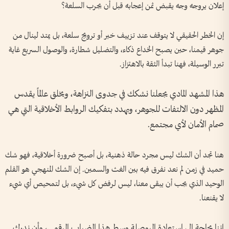
إعلان يروجه وجه يقبض ثمن إعجابه قبل أن يجرب السلعة؟
إن الخطر الحقيقي لا يتوقف عند تزييف خبر أو ترويج سلعة، بل يمتد لينال من
جوهر قيمنا، حين يصبح الخداع ذكاء، والتضليل شطارة، والوصول السريع غاية
تبرر الوسيلة، فهنا تبدأ الثقة بالاهتزاز.
هذا المشهد المادي يجعلنا نشكك في جدوى النزاهة، ويخلق عالماً يقدس
المظهر دون الالتفات للجوهر، ويهدد بتفكيك الروابط الأخلاقية التي هي
صمام الأمان لأي مجتمع.
هنا تجد أن الشك ليس مجرد حالة ذهنية، بل أصبح ضرورة أخلاقية، فهو شك
حميد في زمن لم نعد نفرق فيه بين الغث والسمين. إن الشك المنهجي هو القلم
الوحيد الذي يجب أن يبقى معنا، ليس لرفض كل شيء، بل لتمحيص أي شيء
لا يقنعنا.
إننا بحاجة إلى استعادة البوصلة وسط هذا الضباب الرقمي، وأن ندرك