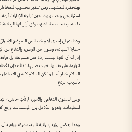
ومتجذرة للمشهد، ومن تقدير محسوب للمخاطر، و
استراتيجي واحد، ولهذا حين تواجه الإمارات أزمة،
نفسه، وتعيد ضبط المشهد وفق أولوياتها الوطنية، لا
وهنا تتجلى إحدى أهم خصائص النموذج الإماراتي؛ ا
حماية السيادة، وصون أمن الوطن، والدفاع عن الإنسا
إدراك أن القوة ليست ردة فعل متسرعة، بل قراءة دقي
المزايدة على نفسها لتثبت قدرتها، لذلك فإن الخطا
السلام خيار أصيل، لكن السلام لا يعني التساهل مع
بأسباب الردع.
وعلى المستوى الدفاعي والأمني، لم تأتِ جاهزية ال
المنظومات، وتعزيز التكامل بين المؤسسات، ورفع كفا
وهذا يعكس رؤية إماراتية ثاقبة، مدركة وواعية أن ا