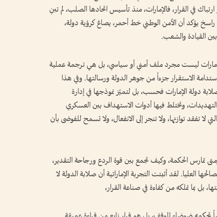
 ارتباك في القرار، فالإمارات، منذ تأسيس اتحادها الصلب، لم تبنِ
أ راسخ يؤكد أن الأمن الوطني خط أحمر، يصاغ كرؤية دولة،
ين القيادة والشعب.
لإمارات ليست مجرد ملف أمني أو سياسي، بل هي ترجمة عملية
تدامة الاستقرار جزءاً من جوهر الدولة ورسالتها. وفي هذا
لصلابة دولة الإمارات فحسب، بل لتميّز نموذجها في إدارة
 التهديدات، وتختلط فيها أدوات الاستهداف بين العسكري
تي لا تفقد توازنها، ولا تنجر إلى الانفعال، ولا تسمح للفوضى بأن
متى تمارس الحكمة، وكيف تجمع بين قوة الردع ورجاحة التقدير،
حها العليا. لقد أثبتت التجربة الإماراتية أن صلابة الدولة لا
، بل بما تملكه من كفاءة في صناعة القرار،
الياً تحكمه ضوضاء الموقف، بل هو قرار نابع من قراءة عميقة