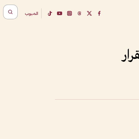
المبوب
رار