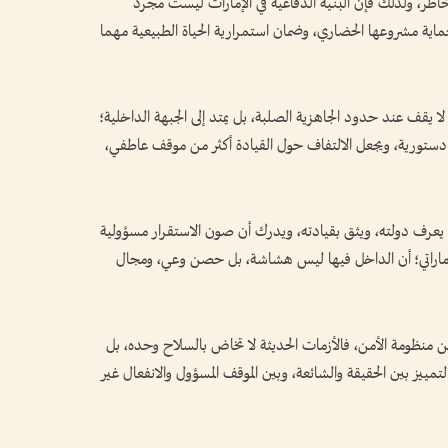
اطر، ولذلك فإن البنية الدفاعية في الإمارات ليست مجرد
ية مشروعها الحضاري، وضمان استمرارية الحياة الطبيعية مهما
 لا يقف عند حدود الجاهزية الصلبة، بل يمتد إلى الجبهة الداخلية؛
 دستورية، ويجعل الالتفاف حول القيادة أكثر من موقف عاطفي،
يعرف دولته، ويثق بقيادته، ويدرك أن صون الاستقرار مسؤولية
إماراتي؛ أن الداخل فيها ليس هشاشة، بل حصن وعي، ومجال
من منظومة الأمن، فالأزمات الحديثة لا تخاض بالسلاح وحده، بل
تمييز بين الحقيقة والشائعة، وبين الموقف المسؤول والانفعال غير