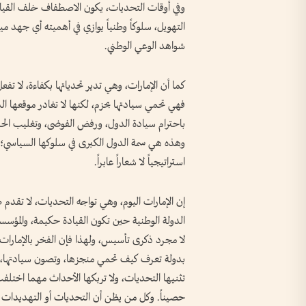
وفي أوقات التحديات، يكون الاصطفاف خلف القيادة
التهويل، سلوكاً وطنياً يوازي في أهميته أي جهد مي
شواهد الوعي الوطني.
كما أن الإمارات، وهي تدير تحدياتها بكفاءة، لا تفعل 
فهي تحمي سيادتها بحزم، لكنها لا تغادر موقعها الد
باحترام سيادة الدول، ورفض الفوضى، وتغليب الحلول 
وهذه هي سمة الدول الكبرى في سلوكها السياسي؛ 
استراتيجياً لا شعاراً عابراً.
إن الإمارات اليوم، وهي تواجه التحديات، لا تقدم 
الدولة الوطنية حين تكون القيادة حكيمة، والمؤسسات 
لا مجرد ذكرى تأسيس، ولهذا فإن الفخر بالإمارات ف
بدولة تعرف كيف تحمي منجزها، وتصون سيادتها، وت
تثنيها التحديات، ولا تربكها الأحداث مهما اختلفت م
حصيناً. وكل من يظن أن التحديات أو التهديدات أو