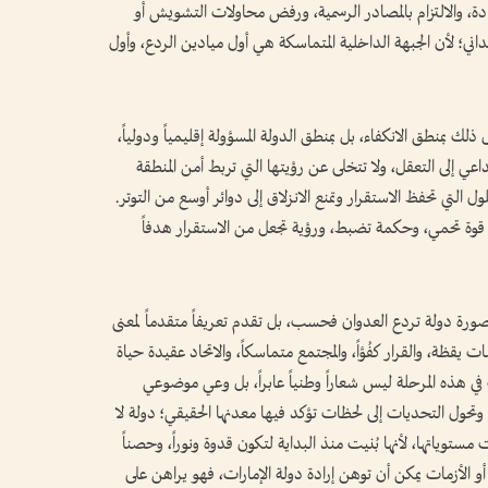
، والالتزام بالمصادر الرسمية، ورفض محاولات التشويش أو
داني؛ لأن الجبهة الداخلية المتماسكة هي أول ميادين الردع، وأول
ذلك بمنطق الانكفاء، بل بمنطق الدولة المسؤولة إقليمياً ودولياً،
اعي إلى التعقل، ولا تتخلى عن رؤيتها التي تربط أمن المنطقة
التي تحفظ الاستقرار وتمنع الانزلاق إلى دوائر أوسع من التوتر.
قوة تحمي، وحكمة تضبط، ورؤية تجعل من الاستقرار هدفاً
صورة دولة تردع العدوان فحسب، بل تقدم تعريفاً متقدماً لمعنى
يقظة، والقرار كفُؤاً، والمجتمع متماسكاً، والاتحاد عقيدة حياة
ي هذه المرحلة ليس شعاراً وطنياً عابراً، بل وعي موضوعي
حول التحديات إلى لحظات تؤكد فيها معدنها الحقيقي؛ دولة لا
ستوياتها، لأنها بُنيت منذ البداية لتكون قدوة ونوراً، وحصناً
 الأزمات يمكن أن توهن إرادة دولة الإمارات، فهو يراهن على