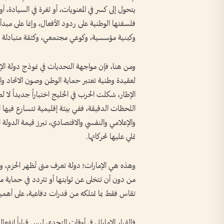
يتحول إلى كسر في المعنويات، أو ثغرة في السيادة، أو
فلسفتها الوطنية على ردود الأفعال، وإنما على مبد
وكبنية مؤسسية، وكوعي مجتمعي، وكثقة متبادلة ب
ومن هنا، فإن مواجهة التحديات في نموذج دولة ا
لعقيدة وطنية تعتبر حماية الوطن وصون الاتحاد واس
الإطار، شكلت الحرب في الخليج اختباراً جديداً لا 
اللحظات الدقيقة، ففي بيئة إقليمية تتسارع فيها
والإعلامي والنفسي والاقتصادي، تبرز قيمة الدولة ال
تملي عليها تحركاتها.
وهذه هي الإمارات؛ دولة تعرف متى تُظهر الحزم، و
من دون أن تتخلى عن ثوابتها أو تتردد في حماية مصال
تقاس فقط بما تمتلكه من قدرات دفاعية، على أهميتها
فالقرار الإماراتي في أوقات التحدي ليس قراراً انفع