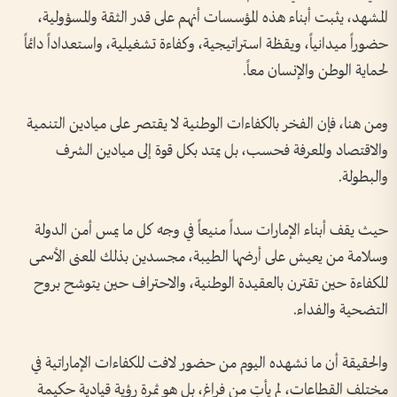
المشهد، يثبت أبناء هذه المؤسسات أنهم على قدر الثقة والمسؤولية،
حضوراً ميدانياً، ويقظة استراتيجية، وكفاءة تشغيلية، واستعداداً دائماً
لحماية الوطن والإنسان معاً.
ومن هنا، فإن الفخر بالكفاءات الوطنية لا يقتصر على ميادين التنمية
والاقتصاد والمعرفة فحسب، بل يمتد بكل قوة إلى ميادين الشرف
والبطولة.
حيث يقف أبناء الإمارات سداً منيعاً في وجه كل ما يمس أمن الدولة
وسلامة من يعيش على أرضها الطيبة، مجسدين بذلك المعنى الأسمى
للكفاءة حين تقترن بالعقيدة الوطنية، والاحتراف حين يتوشح بروح
التضحية والفداء.
والحقيقة أن ما نشهده اليوم من حضور لافت للكفاءات الإماراتية في
مختلف القطاعات، لم يأتِ من فراغ، بل هو ثمرة رؤية قيادية حكيمة