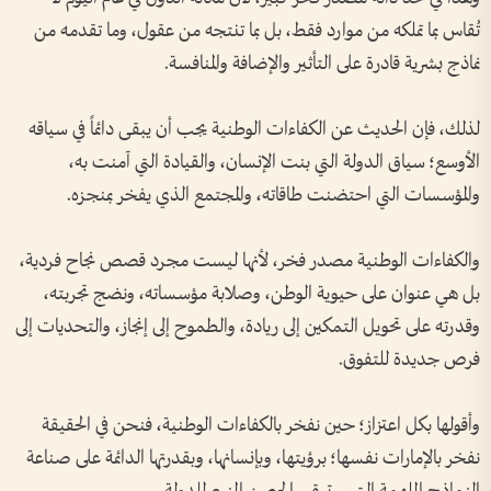
تُقاس بما تملكه من موارد فقط، بل بما تنتجه من عقول، وما تقدمه من
نماذج بشرية قادرة على التأثير والإضافة والمنافسة.
لذلك، فإن الحديث عن الكفاءات الوطنية يجب أن يبقى دائماً في سياقه
الأوسع؛ سياق الدولة التي بنت الإنسان، والقيادة التي آمنت به،
والمؤسسات التي احتضنت طاقاته، والمجتمع الذي يفخر بمنجزه.
والكفاءات الوطنية مصدر فخر، لأنها ليست مجرد قصص نجاح فردية،
بل هي عنوان على حيوية الوطن، وصلابة مؤسساته، ونضج تجربته،
وقدرته على تحويل التمكين إلى ريادة، والطموح إلى إنجاز، والتحديات إلى
فرص جديدة للتفوق.
وأقولها بكل اعتزاز؛ حين نفخر بالكفاءات الوطنية، فنحن في الحقيقة
نفخر بالإمارات نفسها؛ برؤيتها، وبإنسانها، وبقدرتها الدائمة على صناعة