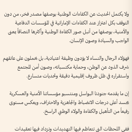
ولا يكتمل الحديث عن الكفاءات الوطنية بوصفها مصدر فخر، من دون
التوقف بكل اعتزاز عند الكفاءات الإماراتية في المؤسسات الدفاعية
والأمنية، بوصفها من أنبل صور الكفاءة الوطنية وأكثرها التصاقاً بمعنى
الواجب والسيادة وصون الإنسان.
فهؤلاء الرجال والنساء لا يؤدون وظيفة اعتيادية، بل يحملون على عاتقهم
شرف الذود عن الوطن، وحماية مكتسباته، وصون أمن المجتمع
واستقراره في ظل ظروف إقليمية دقيقة وتحديات متسارع.
إن ما يقدمه جنودنا البواسل ومنتسبو مؤسساتنا الأمنية والعسكرية
يجسد أعلى درجات الانضباط والجاهزية والاحتراف، ويعكس مستوى
رفيعاً من التأهيل والكفاءة والولاء الوطني الراسخ.
ففي اللحظات التي تتعاظم فيها التهديدات وتزداد فيها تعقيدات