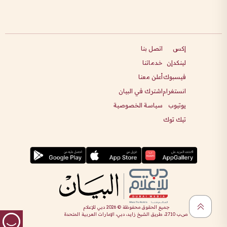
إكس
اتصل بنا
لينكدإن
خدماتنا
فيسبوك
أعلن معنا
انستغرام
اشترك في البيان
يوتيوب
سياسة الخصوصية
تيك توك
جميع الحقوق محفوظة ©
2026
دبي للإعلام
ص.ب 2710، طريق الشيخ زايد، دبي، الإمارات العربية المتحدة