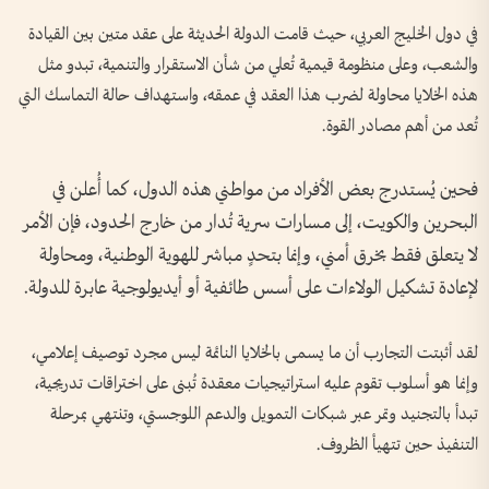
في دول الخليج العربي، حيث قامت الدولة الحديثة على عقد متين بين القيادة
والشعب، وعلى منظومة قيمية تُعلي من شأن الاستقرار والتنمية، تبدو مثل
هذه الخلايا محاولة لضرب هذا العقد في عمقه، واستهداف حالة التماسك التي
تُعد من أهم مصادر القوة.
فحين يُستدرج بعض الأفراد من مواطني هذه الدول، كما أُعلن في
البحرين والكويت، إلى مسارات سرية تُدار من خارج الحدود، فإن الأمر
لا يتعلق فقط بخرق أمني، وإنما بتحدٍ مباشر للهوية الوطنية، ومحاولة
لإعادة تشكيل الولاءات على أسس طائفية أو أيديولوجية عابرة للدولة.
لقد أثبتت التجارب أن ما يسمى بالخلايا النائمة ليس مجرد توصيف إعلامي،
وإنما هو أسلوب تقوم عليه استراتيجيات معقدة تُبنى على اختراقات تدريجية،
تبدأ بالتجنيد وتمر عبر شبكات التمويل والدعم اللوجستي، وتنتهي بمرحلة
التنفيذ حين تتهيأ الظروف.