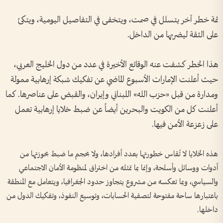
ثمة خطر آخر يتسلل في صمت، ويتخفى في التفاصيل اليومية، ويتكئ
على الثقة ليضربها من الداخل.
هذا الخطر كشفت عنه الوقائع الأخيرة في عدد من دول الخليج العربي،
حيث أعلنت الإمارات الأسبوع الماضي عن تفكيك شبكة إرهابية ممولة
ومدارة من قبل «حزب الله» اللبناني وإيران، والقبض على عناصرها. كما
أعلنت كل من الكويت والبحرين أيضاً عن ضبط خلايا إرهابية تعمل
على زعزعة الأمن فيها.
هذه الخلايا لا تُقاس خطورتها بعدد أفرادها، ولا بحجم ما ضبط بحوزتها من
أدوات ووسائل وأسلحة، وإنما بما تمثله من اختراق لمنظومة الأمان الاجتماعي
والسياسي، وبما تعكسه من مشروع يتجاوز حدود الجغرافيا، ويتعامل مع المنطقة
باعتبارها ساحة مفتوحة لتصفية الحسابات، وتوسيع النفوذ، وتفكيك الدول من
داخلها.