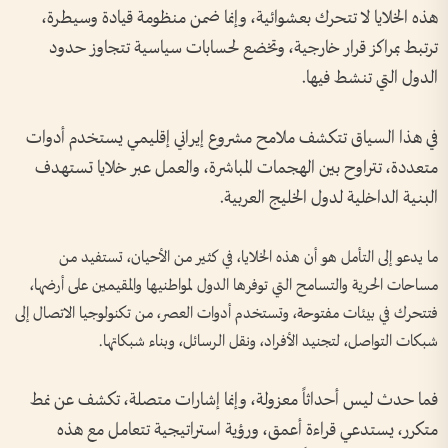
هذه الخلايا لا تتحرك بعشوائية، وإنما ضمن منظومة قيادة وسيطرة،
ترتبط بمراكز قرار خارجية، وتخضع لحسابات سياسية تتجاوز حدود
الدول التي تنشط فيها.
في هذا السياق تتكشف ملامح مشروع إيراني إقليمي يستخدم أدوات
متعددة، تتراوح بين الهجمات المباشرة، والعمل عبر خلايا تستهدف
البنية الداخلية لدول الخليج العربية.
ما يدعو إلى التأمل هو أن هذه الخلايا، في كثير من الأحيان، تستفيد من
مساحات الحرية والتسامح التي توفرها الدول لمواطنيها والمقيمين على أرضها،
فتتحرك في بيئات مفتوحة، وتستخدم أدوات العصر، من تكنولوجيا الاتصال إلى
شبكات التواصل، لتجنيد الأفراد، ونقل الرسائل، وبناء شبكاتها.
فما حدث ليس أحداثاً معزولة، وإنما إشارات متصلة، تكشف عن نمط
متكرر، يستدعي قراءة أعمق، ورؤية استراتيجية تتعامل مع هذه